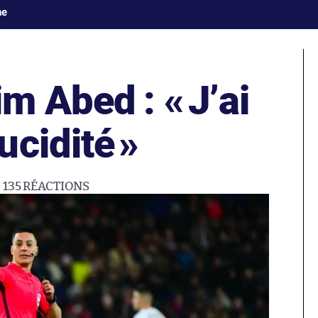
ne
rim Abed : «
J’ai
ucidité
»
135
RÉACTIONS