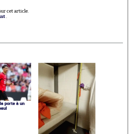
r cet article.
ant
.
la porte à un
paul