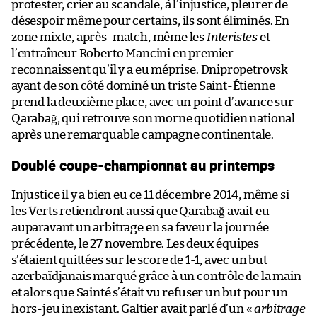
protester, crier au scandale, à l’injustice, pleurer de
désespoir même pour certains, ils sont éliminés. En
zone mixte, après-match, même les
Interistes
et
l’entraîneur Roberto Mancini en premier
reconnaissent qu’il y a eu méprise. Dnipropetrovsk
ayant de son côté dominé un triste Saint-Étienne
prend la deuxième place, avec un point d’avance sur
Qarabağ, qui retrouve son morne quotidien national
après une remarquable campagne continentale.
Doublé coupe-championnat au printemps
Injustice il y a bien eu ce 11 décembre 2014, même si
les Verts retiendront aussi que Qarabağ avait eu
auparavant un arbitrage en sa faveur la journée
précédente, le 27 novembre. Les deux équipes
s’étaient quittées sur le score de 1-1, avec un but
azerbaïdjanais marqué grâce à un contrôle de la main
et alors que Sainté s’était vu refuser un but pour un
hors-jeu inexistant. Galtier avait parlé d’un «
arbitrage