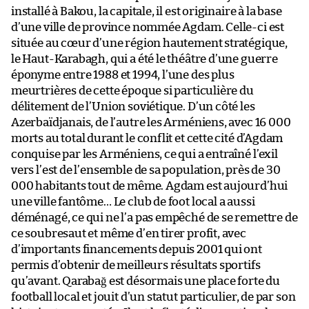
installé à Bakou, la capitale, il est originaire à la base
d’une ville de province nommée Agdam. Celle-ci est
située au cœur d’une région hautement stratégique,
le Haut-Karabagh, qui a été le théâtre d’une guerre
éponyme entre 1988 et 1994, l’une des plus
meurtrières de cette époque si particulière du
délitement de l’Union soviétique. D’un côté les
Azerbaïdjanais, de l’autre les Arméniens, avec 16 000
morts au total durant le conflit et cette cité d’Agdam
conquise par les Arméniens, ce qui a entraîné l’exil
vers l’est de l’ensemble de sa population, près de 30
000 habitants tout de même. Agdam est aujourd’hui
une ville fantôme… Le club de foot local a aussi
déménagé, ce qui ne l’a pas empêché de se remettre de
ce soubresaut et même d’en tirer profit, avec
d’importants financements depuis 2001 qui ont
permis d’obtenir de meilleurs résultats sportifs
qu’avant. Qarabağ est désormais une place forte du
football local et jouit d’un statut particulier, de par son