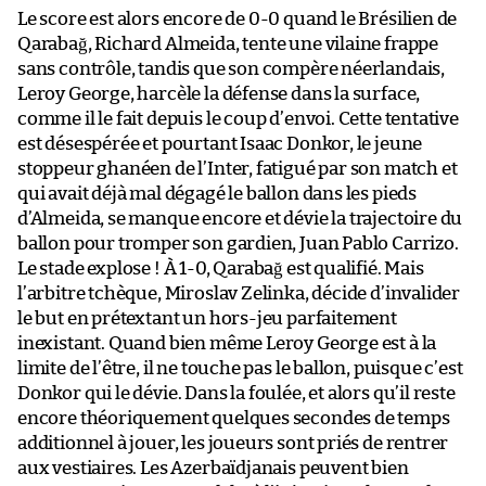
Le score est alors encore de 0-0 quand le Brésilien de
Qarabağ, Richard Almeida, tente une vilaine frappe
sans contrôle, tandis que son compère néerlandais,
Leroy George, harcèle la défense dans la surface,
comme il le fait depuis le coup d’envoi. Cette tentative
est désespérée et pourtant Isaac Donkor, le jeune
stoppeur ghanéen de l’Inter, fatigué par son match et
qui avait déjà mal dégagé le ballon dans les pieds
d’Almeida, se manque encore et dévie la trajectoire du
ballon pour tromper son gardien, Juan Pablo Carrizo.
Le stade explose ! À 1-0, Qarabağ est qualifié. Mais
l’arbitre tchèque, Miroslav Zelinka, décide d’invalider
le but en prétextant un hors-jeu parfaitement
inexistant. Quand bien même Leroy George est à la
limite de l’être, il ne touche pas le ballon, puisque c’est
Donkor qui le dévie. Dans la foulée, et alors qu’il reste
encore théoriquement quelques secondes de temps
additionnel à jouer, les joueurs sont priés de rentrer
aux vestiaires. Les Azerbaïdjanais peuvent bien