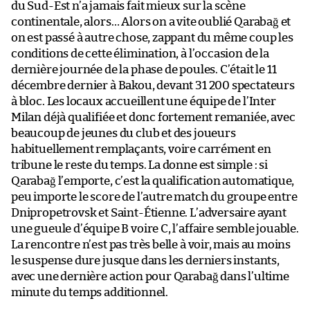
du Sud-Est n’a jamais fait mieux sur la scène
continentale, alors… Alors on a vite oublié Qarabağ et
on est passé à autre chose, zappant du même coup les
conditions de cette élimination, à l’occasion de la
dernière journée de la phase de poules. C’était le 11
décembre dernier à Bakou, devant 31 200 spectateurs
à bloc. Les locaux accueillent une équipe de l’Inter
Milan déjà qualifiée et donc fortement remaniée, avec
beaucoup de jeunes du club et des joueurs
habituellement remplaçants, voire carrément en
tribune le reste du temps. La donne est simple : si
Qarabağ l’emporte, c’est la qualification automatique,
peu importe le score de l’autre match du groupe entre
Dnipropetrovsk et Saint-Étienne. L’adversaire ayant
une gueule d’équipe B voire C, l’affaire semble jouable.
La rencontre n’est pas très belle à voir, mais au moins
le suspense dure jusque dans les derniers instants,
avec une dernière action pour Qarabağ dans l’ultime
minute du temps additionnel.