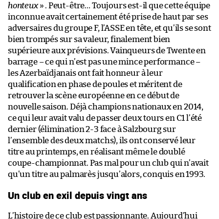
honteux
» . Peut-être… Toujours est-il que cette équipe
inconnue avait certainement été prise de haut par ses
adversaires du groupe F, l’ASSE en tête, et qu’ils se sont
bien trompés sur sa valeur, finalement bien
supérieure aux prévisions. Vainqueurs de Twente en
barrage – ce qui n’est pas une mince performance –
les Azerbaïdjanais ont fait honneur à leur
qualification en phase de poules et méritent de
retrouver la scène européenne en ce début de
nouvelle saison. Déjà champions nationaux en 2014,
ce qui leur avait valu de passer deux tours en C1 l’été
dernier (élimination 2-3 face à Salzbourg sur
l’ensemble des deux matchs), ils ont conservé leur
titre au printemps, en réalisant même le doublé
coupe-championnat. Pas mal pour un club qui n’avait
qu’un titre au palmarès jusqu’alors, conquis en 1993.
Un club en exil depuis vingt ans
L’histoire de ce club est passionnante. Aujourd’hui