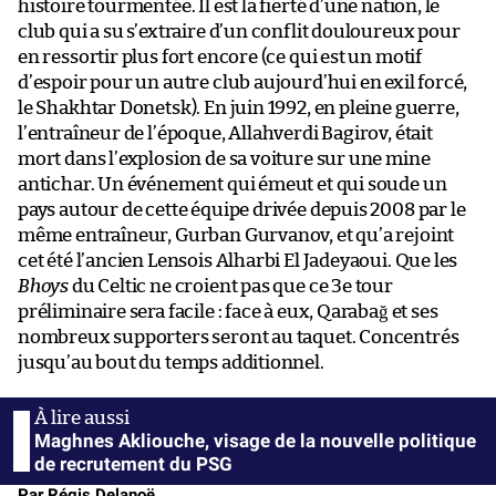
histoire tourmentée. Il est la fierté d’une nation, le
club qui a su s’extraire d’un conflit douloureux pour
en ressortir plus fort encore (ce qui est un motif
d’espoir pour un autre club aujourd’hui en exil forcé,
le Shakhtar Donetsk). En juin 1992, en pleine guerre,
l’entraîneur de l’époque, Allahverdi Bagirov, était
mort dans l’explosion de sa voiture sur une mine
antichar. Un événement qui émeut et qui soude un
pays autour de cette équipe drivée depuis 2008 par le
même entraîneur, Gurban Gurvanov, et qu’a rejoint
cet été l’ancien Lensois Alharbi El Jadeyaoui. Que les
Bhoys
du Celtic ne croient pas que ce 3e tour
préliminaire sera facile : face à eux, Qarabağ et ses
nombreux supporters seront au taquet. Concentrés
jusqu’au bout du temps additionnel.
Maghnes Akliouche, visage de la nouvelle politique
de recrutement du PSG
Par Régis Delanoë