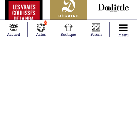
10
Accueil
Actus
Boutique
Forum
Menu
Abonnements
Contacts
La boutique SO PRESS
Mentions légales
Conditions générales d'utilisation
Publicité
Consentement RGPD
Recrutement
Joueurs en
Équipes en
tendance
tendance
Mohamed
Chelsea
Salah
Paris Saint-
Mykhailo
Germain
Mudryk
Bordeaux