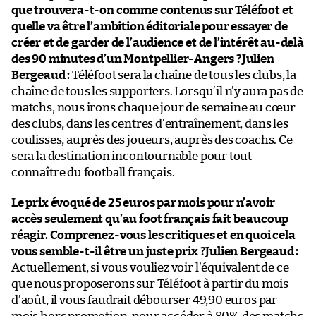
que trouvera-t-on comme contenus sur Téléfoot et
quelle va être l’ambition éditoriale pour essayer de
créer et de garder de l’audience et de l’intérêt au-delà
des 90 minutes d’un Montpellier-Angers ?
Julien
Bergeaud :
Téléfoot sera la chaîne de tous les clubs, la
chaîne de tous les supporters. Lorsqu’il n’y aura pas de
matchs, nous irons chaque jour de semaine au cœur
des clubs, dans les centres d’entraînement, dans les
coulisses, auprès des joueurs, auprès des coachs. Ce
sera la destination incontournable pour tout
connaître du football français.
Le prix évoqué de 25 euros par mois pour n’avoir
accès seulement qu’au foot français fait beaucoup
réagir. Comprenez-vous les critiques et en quoi cela
vous semble-t-il être un juste prix ?
Julien Bergeaud :
Actuellement, si vous vouliez voir l’équivalent de ce
que nous proposerons sur Téléfoot à partir du mois
d’août, il vous faudrait débourser 49,90 euros par