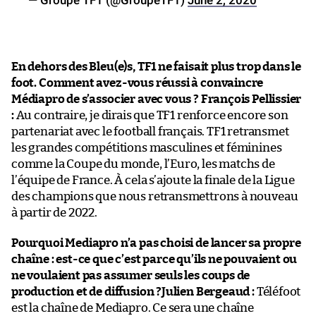
— Groupe TF1 (@GroupeTF1)
June 2, 2020
En dehors des Bleu(e)s, TF1 ne faisait plus trop dans le
foot. Comment avez-vous réussi à convaincre
Médiapro de s’associer avec vous ?
François Pellissier
:
Au contraire, je dirais que TF1 renforce encore son
partenariat avec le football français. TF1 retransmet
les grandes compétitions masculines et féminines
comme la Coupe du monde, l’Euro, les matchs de
l’équipe de France. À cela s’ajoute la finale de la Ligue
des champions que nous retransmettrons à nouveau
à partir de 2022.
Pourquoi Mediapro n’a pas choisi de lancer sa propre
chaîne : est-ce que c’est parce qu’ils ne pouvaient ou
ne voulaient pas assumer seuls les coups de
production et de diffusion ?
Julien Bergeaud :
Téléfoot
est la chaîne de Mediapro. Ce sera une chaîne