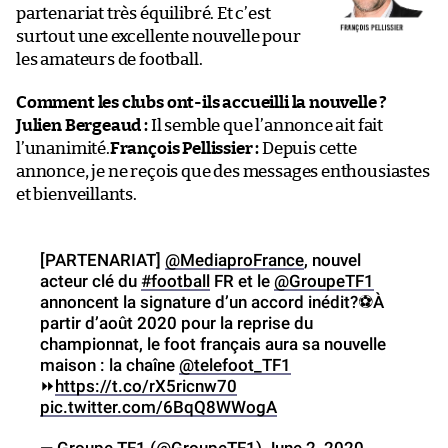
partenariat très équilibré. Et c’est
surtout une excellente nouvelle pour
les amateurs de football.
Comment les clubs ont-ils accueilli la nouvelle ?
Julien Bergeaud :
Il semble que l’annonce ait fait
l’unanimité.
François Pellissier :
Depuis cette
annonce, je ne reçois que des messages enthousiastes
et bienveillants.
[PARTENARIAT]
@MediaproFrance
, nouvel
acteur clé du
#football
FR et le
@GroupeTF1
annoncent la signature d’un accord inédit?⚽️À
partir d’août 2020 pour la reprise du
championnat, le foot français aura sa nouvelle
maison : la chaîne
@telefoot_TF1
⏩
https://t.co/rX5ricnw70
pic.twitter.com/6BqQ8WWogA