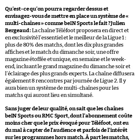
Qu’est-ce qu’on pourra regarder dessus et
envisagez-vous de mettre en place un système de «
multi-chaînes » comme beIN Sports le fait ?
Julien
Bergeaud :
La chaîne Téléfoot proposera en direct et
en exclusivité l’essentiel et le meilleur de la Ligue 1 :
plus de 80% des matchs, dont les dix plus grandes
affiches et le match du dimanche soir, une offre
magazine étoffée et unique, en semaine et le week-
end, incluant le grand magazine du dimanche soir et
l’éclairage des plus grands experts. La chaîne diffusera
également 8 rencontres par journée de Ligue 2. Il y
aura bien un système de multi-chaînes pour les
matchs qui auront lieu en simultané.
Sans juger de leur qualité, on sait que les chaînes
beIN Sports ou RMC Sport, dont l’abonnement coûte
moins cher que le prix évoqué pour Téléfoot, ont eu
du mal à capter de l’audience et parfois de l’intérêt
sur les programmes hors match. À part les matchs,