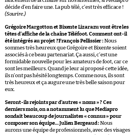
lancement de la chaîne sur nos antennes, si Mediapro
décide d’en faire une. La pub télé, c’est très efficace !
(Sourire.)
Grégoire Margotton et Bixente Lizarazu vont être les
têtes d’affiche de la chaîne Téléfoot. Comment ont-il
été intégrés au projet ?
François Pellissier :
Nous
sommes très heureux que Grégoire et Bixente soient
associés à ce beau partenariat. Ça aussi, c’est une
formidable nouvelle pour les amateurs de foot, car ce
sont les meilleurs. Quand je leur ai proposé cette idée,
ils n’ont pas hésité longtemps. Comme nous, ils sont
très heureux et ça augure une très belle saison pour
eux.
Seront-ils rejoints par d’autres « noms » ? Ces
derniers mois, on a notamment lu que Mediapro
sondait beaucoup de journalistes « connus » pour
composer son équipe…
Julien Bergeaud :
Nous
aurons une équipe de professionnels, avec des visages