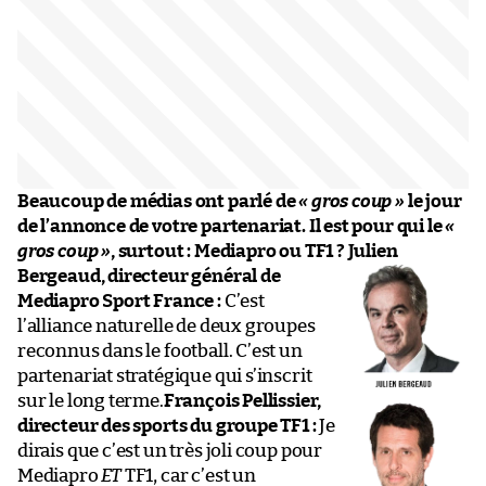
Beaucoup de médias ont parlé de
« gros coup »
le jour
de l’annonce de votre partenariat. Il est pour qui le
«
gros coup »
, surtout : Mediapro ou TF1 ?
Julien
Bergeaud, directeur général de
Mediapro Sport France :
C’est
l’alliance naturelle de deux groupes
reconnus dans le football. C’est un
partenariat stratégique qui s’inscrit
sur le long terme.
François Pellissier,
directeur des sports du groupe TF1 :
Je
dirais que c’est un très joli coup pour
Mediapro
ET
TF1, car c’est un