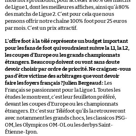
mois hors promotion, pour accéder à 80% des matchs
de Ligue 1, dont les meilleures affiches, ainsi qu’à 80%
des matchs de Ligue 2. C’est pour cela que nous
pensons offrir notre chaîne 100% foot pour 25 euros
par mois. C’est un prix attractif.
L’offre foot à la télé représente un budget important
pour les fans de foot qui voudraient suivre la L1, la L2,
les coupes d’Europe ou les grands championnats
étrangers. Beaucoup doivent ou vont sans doute
devoir choisir par ordre de priorité. Ne craignez-vous
pas d’être victime des arbitrages que vont devoir
faire les foyers français ?
Julien Bergeaud :
Les
Français se passionnent pour la Ligue 1. Toutes les
études le montrent, c’est leur feuilleton préféré,
devant les coupes d’Europe ou les championnats
étrangers. Et c’est sur Téléfoot qu’ils la retrouveront
avec notamment les grands chocs, les classicos PSG-
OM, les Olympicos OM-OL ou les derbys Saint-
Étienne-Lyon.