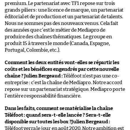
premium. Le partenariat avec TF1 repose sur trois
grands piliers : une licence de marque, un partenariat
éditorial et de production et un partenariat de talents.
Nous ne sommes pas des nouveaux venus. Cela fait
des années que c’est le métier de Mediapro de
produire des chaînes thématiques. Le groupe en
produit 15 à travers le monde (Canada, Espagne,
Portugal, Colombie, etc.).
Comment les deux entités vont-elles se répartir les
coûts et les bénéfices engendrés par cette nouvelle
chaîne ?
Julien Bergeaud :
Téléfoot n’est pas une co-
entreprise : c’est la chaîne de Mediapro. Notre accord
repose sur un partenariat stratégique. Mediapro porte
l’entière responsabilité financière.
Dans les faits, comment se matérialise la chaîne
Téléfoot : quand sera-t-elle lancée ? Sera-t-elle
disponible sur toutes les box ?
Julien Bergeaud :
Téléfoot verra le jour en août 2020. Notre ambition est