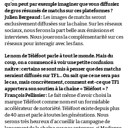
qu’on peut par exemple imaginer que vous diffusiez
de gros résumés de matchs sur ces plateformes ?
Julien Bergeaud :
Les images de matchs seront
exclusivement diffusées sur la chaîne. Sur les réseaux
sociaux, nous ferons la part belle aux émissions et
interviews. Nous jouerons la complémentarité sur ces
réseaux pour interagir avec les fans.
Le nom de Téléfoot parle à tout le monde. Mais du
coup, on a commencé à voir une petite confusion
naître : certains se sont mis à penser que des matchs
seraient diffusés sur TF1… On sait que ce ne sera pas
le cas, mais concrètement, comment est-ce que TF1
apportera son soutien à la chaîne « Téléfoot » ?
François Pellissier :
Le fait même d’avoir choisi la
marque Téléfoot comme nom est un formidable
accélérateur de notoriété. Téléfoot existe depuis plus
de 40 ans et parle à toutes les générations. Nous
serons très heureux d’accueillir la campagne de