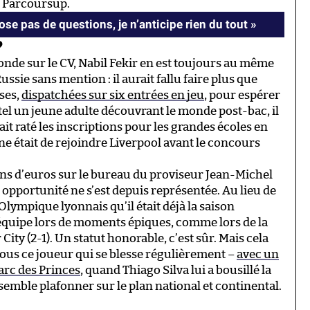
 Parcoursup.
ose pas de questions, je n’anticipe rien du tout »
?
de sur le CV, Nabil Fekir en est toujours au même
Russie sans mention : il aurait fallu faire plus que
ses,
dispatchées sur six entrées en jeu
, pour espérer
tel un jeune adulte découvrant le monde post-bac, il
ait raté les inscriptions pour les grandes écoles en
e était de rejoindre Liverpool avant le concours
ions d’euros sur le bureau du proviseur Jean-Michel
opportunité ne s’est depuis représentée. Au lieu de
l’Olympique lyonnais qu’il était déjà la saison
n équipe lors de moments épiques, comme lors de la
ity (2-1). Un statut honorable, c’est sûr. Mais cela
 tous ce joueur qui se blesse régulièrement –
avec un
Parc des Princes
, quand Thiago Silva lui a bousillé la
 semble plafonner sur le plan national et continental.