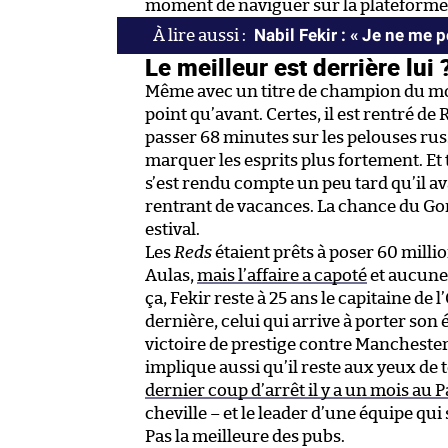
moment de naviguer sur la plateforme
Nabil Fekir : « Je ne me p
Le meilleur est derrière lui 
Même avec un titre de champion du mon
point qu’avant. Certes, il est rentré de 
passer 68 minutes sur les pelouses rus
marquer les esprits plus fortement. Et 
s’est rendu compte un peu tard qu’il av
rentrant de vacances. La chance du Gon
estival.
Les
Reds
étaient prêts à poser 60 mill
Aulas,
mais l’affaire a capoté
et aucune 
ça, Fekir reste à 25 ans le capitaine de 
dernière, celui qui arrive à porter so
victoire de prestige contre Manchester C
implique aussi qu’il reste aux yeux de
dernier coup d’arrêt il y a un mois au 
cheville – et le leader d’une équipe qui
Pas la meilleure des pubs.