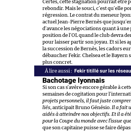
Certes, cette stagnation pourrait être
rebondir. Mais le souci, c’est qu’elle p
régression. Le contrat du meneur lyonna
actuel Jean-Pierre Bernès que jusqu’e
d’avance les négociations quant à une p
position de l’OL quand le club devra d
pour laisser partir son joyau. Et si les
la succession de Bernès, les cadors eu
débaucher Fekir. Chelsea et le Bayern s
plus concret.
Fekir titillé sur les rés
Bachotage lyonnais
Si son cas s’avère encore gérable à cett
semaines de cogitation pour l’internati
projets personnels, il faut juste compren
liés
, anticipait Bruno Génésio.
Il a fai
aidés à atteindre nos objectifs. Et il a 
pour la Coupe du monde avec l’issue que 
que son capitaine puisse se faire dépa