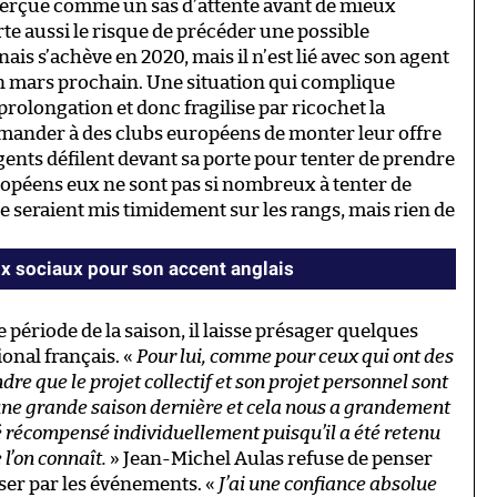
 perçue comme un sas d’attente avant de mieux
orte aussi le risque de précéder une possible
is s’achève en 2020, mais il n’est lié avec son agent
n mars prochain. Une situation qui complique
rolongation et donc fragilise par ricochet la
emander à des clubs européens de monter leur offre
 agents défilent devant sa porte pour tenter de prendre
ropéens eux ne sont pas si nombreux à tenter de
e seraient mis timidement sur les rangs, mais rien de
eaux sociaux pour son accent anglais
e période de la saison, il laisse présager quelques
onal français. «
Pour lui, comme pour ceux qui ont des
dre que le projet collectif et son projet personnel sont
t une grande saison dernière et cela nous a grandement
été récompensé individuellement puisqu’il a été retenu
l’on connaît.
» Jean-Michel Aulas refuse de penser
sser par les événements. «
J’ai une confiance absolue