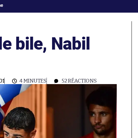
ne
e bile, Nabil
01
4 MINUTES
52
RÉACTIONS