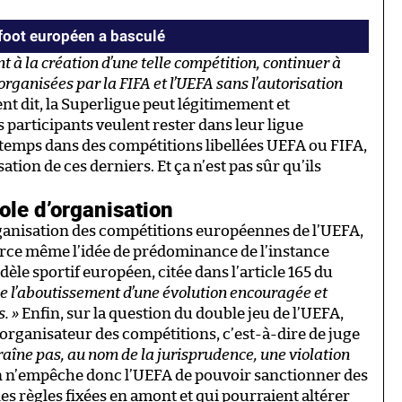
e foot européen a basculé
nt à la création d’une telle compétition, continuer à
organisées par la FIFA et l’UEFA sans l’autorisation
nt dit, la Superligue peut légitimement et
s participants veulent rester dans leur ligue
 temps dans des compétitions libellées UEFA ou FIFA,
sation de ces derniers. Et ça n’est pas sûr qu’ils
le d’organisation
ganisation des compétitions européennes de l’UEFA,
force même l’idée de prédominance de l’instance
èle sportif européen, citée dans l’article 165 du
ue l’aboutissement d’une évolution encouragée et
. »
Enfin, sur la question du double jeu de l’UEFA,
 d’organisateur des compétitions, c’est-à-dire de juge
traîne pas, au nom de la jurisprudence, une violation
en n’empêche donc l’UEFA de pouvoir sanctionner des
les règles fixées en amont et qui pourraient altérer