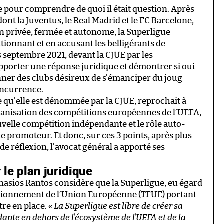
re pour comprendre de quoi il était question. Après
 dont la Juventus, le Real Madrid et le FC Barcelone,
n privée, fermée et autonome, la Superligue
tionnant et en accusant les belligérants de
ès septembre 2021, devant la CJUE par les
pporter une réponse juridique et démontrer si oui
onner des clubs désireux de s’émanciper du joug
concurrence.
 qu’elle est dénommée par la CJUE, reprochait à
rganisation des compétitions européennes de l’UEFA,
uvelle compétition indépendante et le rôle auto-
e promoteur. Et donc, sur ces 3 points, après plus
de réflexion, l’avocat général a apporté ses
 le plan juridique
nasios Rantos considère que la Superligue, eu égard
onctionnement de l’Union Européenne (TFUE) portant
tre en place.
« La Superligue est libre de créer sa
ante en dehors de l’écosystème de l’UEFA et de la