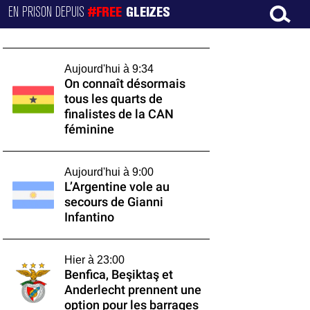
EN PRISON DEPUIS
#FREE
GLEIZES
Aujourd'hui à 9:34
On connaît désormais
tous les quarts de
finalistes de la CAN
féminine
Aujourd'hui à 9:00
L’Argentine vole au
secours de Gianni
Infantino
Hier à 23:00
Benfica, Beşiktaş et
Anderlecht prennent une
option pour les barrages