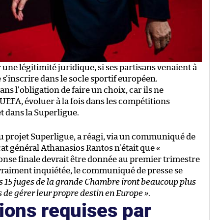
une légitimité juridique, si ses partisans venaient à
de s’inscrire dans le socle sportif européen.
s l’obligation de faire un choix, car ils ne
’UEFA, évoluer à la fois dans les compétitions
et dans la Superligue.
u projet Superligue, a réagi, via un communiqué de
ocat général Athanasios Rantos n’était que
«
ponse finale devrait être donnée au premier trimestre
 vraiment inquiétée, le communiqué de presse se
es 15 juges de la grande Chambre iront beaucoup plus
s de gérer leur propre destin en Europe »
.
ions requises par