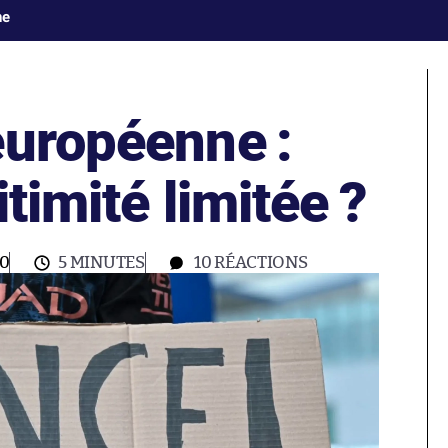
ne
européenne :
timité limitée ?
00
5 MINUTES
10
RÉACTIONS