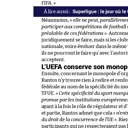
FIFA. »
Superligue : le jour où l
Néanmoins,
« elle ne peut, parallèleme
participer aux compétitions de football 
préalable de ces fédérations »
. Autreme
juridiquement se faire, mais si les club
nationale, voire évoluer dans le même
ils ne pourront le faire qu’avec l’autori
acceptent.
L’UEFA conserve son monopo
Ensuite, concernant le monopole d’or
Rantos n’y trouve rien à redire et ren
fédérale au nom de la spécificité du mod
TFUE.
« Cette spécificité du sport marq
promue par les institutions européennes
ayant à la fois le rôle de régulateur et
et partie, Rantos admet que cela
« n’en
du droit de la concurrence de l’UE »
. Ri
participants qui ne respecteraient pas 