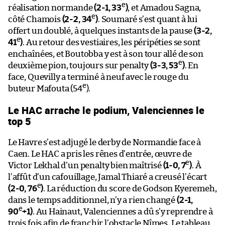
e
réalisation normande
(2-1, 33
)
, et Amadou Sagna,
e
côté Chamois
(2-2, 34
)
. Soumaré s’est quant à lui
offert un doublé, à quelques instants de la pause
(3-2,
e
41
)
. Au retour des vestiaires, les péripéties se sont
enchaînées, et Boutobba y est à son tour allé de son
e
deuxième pion, toujours sur penalty
(3-3, 53
)
. En
face, Quevilly a terminé à neuf avec le rouge du
e
buteur Mafouta (54
).
Le HAC arrache le podium, Valenciennes le
top 5
Le Havre s’est adjugé le derby de Normandie face à
Caen. Le HAC a pris les rênes d’entrée, œuvre de
e
Victor Lekhal d’un penalty bien maîtrisé
(1-0, 7
)
. À
l’affût d’un cafouillage, Jamal Thiaré a creusé l’écart
e
(2-0, 76
)
. La réduction du score de Godson Kyeremeh,
dans le temps additionnel, n’y a rien changé
(2-1,
e
90
+1)
. Au Hainaut, Valenciennes a dû s’y reprendre à
trois fois afin de franchir l’obstacle Nîmes. Le tableau