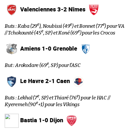
Valenciennes 3-2 Nîmes
e
e
e
Buts : Kaba (29
), Noubissi (49
) et Bonnet (77
) pour VA
e
e
// Tchokounté (45
, SP) et Koné (69
) pour les Crocos
Amiens 1-0 Grenoble
e
But : Arokodare (69
, SP) pour l’ASC
Le Havre 2-1 Caen
e
e
Buts : Lekhal (7
, SP) et Thiaré (76
) pour le HAC //
e
Kyeremeh (90
+1) pour les Vikings
Bastia 1-0 Dijon