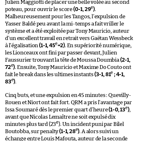
Julien Maggiotti de placer une belle volée au second
e
poteau, pour ouvrir le score
(0-1, 29
)
.
Malheureusement pour les Tangos, l’expulsion de
Yasser Baldé peu avant la mi-temps a fait vriller le
système et a été exploitée par Tony Mauricio, auteur
d’un excellent travail en retrait vers Gaëtan Wessbeck
e
à l’égalisation
(1-1, 45
+2)
. En supériorité numérique,
les Lionceaux ont fini par passer devant, Julien
Faussurier trouvant la tête de Moussa Doumbia
(2-1,
e
72
)
. Ensuite, Tony Mauricio et Maxime Do Couto ont
e
fait le break dans les ultimes instants
(3-1, 81
; 4-1,
e
83
)
.
Cinq buts, et une expulsion en 45 minutes : Quevilly-
Rouen et Niort ont fait fort. QRM a pris l’avantage par
e
Issa Soumaré dès le premier quart d’heure
(1-0, 13
)
,
avant que Nicolas Lemaître ne soit expulsé dix
e
minutes plus tard (23
). Un incident puni par Bilel
e
Boutobba, sur penalty
(1-1, 28
)
. A alors suivi un
échange entre Louis Mafouta, auteur de la seconde