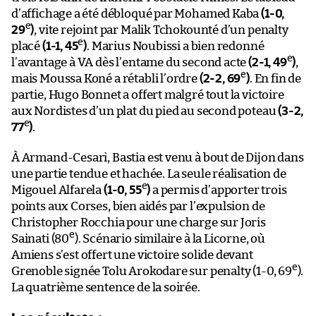
d’affichage a été débloqué par Mohamed Kaba
(1-0,
e
29
)
, vite rejoint par Malik Tchokounté d’un penalty
e
placé
(1-1, 45
)
. Marius Noubissi a bien redonné
e
l’avantage à VA dès l’entame du second acte
(2-1, 49
)
,
e
mais Moussa Koné a rétabli l’ordre
(2-2, 69
)
. En fin de
partie, Hugo Bonnet a offert malgré tout la victoire
aux Nordistes d’un plat du pied au second poteau
(3-2,
e
77
)
.
À Armand-Cesari, Bastia est venu à bout de Dijon dans
une partie tendue et hachée. La seule réalisation de
e
Migouel Alfarela
(1-0, 55
)
a permis d’apporter trois
points aux Corses, bien aidés par l’expulsion de
Christopher Rocchia pour une charge sur Joris
e
Sainati (80
). Scénario similaire à la Licorne, où
Amiens s’est offert une victoire solide devant
e
Grenoble signée Tolu Arokodare sur penalty (1-0, 69
).
La quatrième sentence de la soirée.