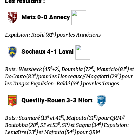
Les résultats :
Metz 0-0 Annecy
e
Expulsion : Kashi (81
) pour les Annéciens
Sochaux 4-1 Laval
e
e
e
Buts : Wessbeck (45
+2), Doumbia (72
), Mauricio (81
) et
e
e
Do Couto (83
) pour les Lionceaux // Maggiotti (29
) pour
e
les Tangos
Expulsion : Baldé (39
) pour les Tangos
Quevilly-Rouen 3-3 Niort
e
e
e
Buts : Soumaré (13
et 41
), Mafouta (31
) pour QRM//
e
e
e
Boutobba (28
, SP et 53
, SP) et Sagna (34
)
Expulsion :
e
e
Lemaître (23
) et Mafouta (54
) pour QRM