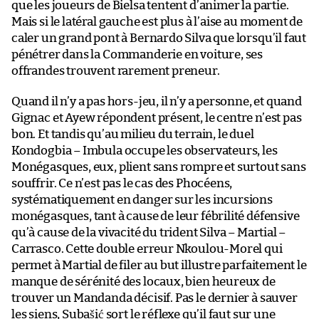
que les joueurs de Bielsa tentent d’animer la partie.
Mais si le latéral gauche est plus à l’aise au moment de
caler un grand pont à Bernardo Silva que lorsqu’il faut
pénétrer dans la Commanderie en voiture, ses
offrandes trouvent rarement preneur.
Quand il n’y a pas hors-jeu, il n’y a personne, et quand
Gignac et Ayew répondent présent, le centre n’est pas
bon. Et tandis qu’au milieu du terrain, le duel
Kondogbia – Imbula occupe les observateurs, les
Monégasques, eux, plient sans rompre et surtout sans
souffrir. Ce n’est pas le cas des Phocéens,
systématiquement en danger sur les incursions
monégasques, tant à cause de leur fébrilité défensive
qu’à cause de la vivacité du trident Silva – Martial –
Carrasco. Cette double erreur Nkoulou-Morel qui
permet à Martial de filer au but illustre parfaitement le
manque de sérénité des locaux, bien heureux de
trouver un Mandanda décisif. Pas le dernier à sauver
les siens, Subašić sort le réflexe qu’il faut sur une