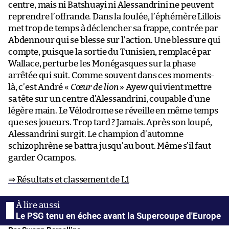
centre, mais ni Batshuayi ni Alessandrini ne peuvent
reprendre l’offrande. Dans la foulée, l’éphémère Lillois
met trop de temps à déclencher sa frappe, contrée par
Abdennour qui se blesse sur l’action. Une blessure qui
compte, puisque la sortie du Tunisien, remplacé par
Wallace, perturbe les Monégasques sur la phase
arrêtée qui suit. Comme souvent dans ces moments-
là, c’est André «
Cœur de lion
» Ayew qui vient mettre
sa tête sur un centre d’Alessandrini, coupable d’une
légère main. Le Vélodrome se réveille en même temps
que ses joueurs. Trop tard ? Jamais. Après son loupé,
Alessandrini surgit. Le champion d’automne
schizophrène se battra jusqu’au bout. Même s’il faut
garder Ocampos.
⇒ Résultats et classement de L1
Le PSG tenu en échec avant la Supercoupe d'Europe