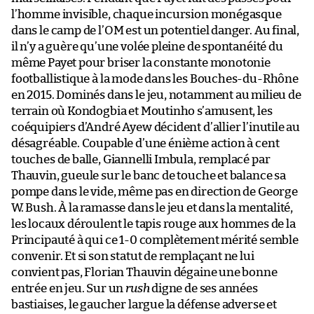
l’homme invisible, chaque incursion monégasque
dans le camp de l’OM est un potentiel danger. Au final,
il n’y a guère qu’une volée pleine de spontanéité du
même Payet pour briser la constante monotonie
footballistique à la mode dans les Bouches-du-Rhône
en 2015. Dominés dans le jeu, notamment au milieu de
terrain où Kondogbia et Moutinho s’amusent, les
coéquipiers d’André Ayew décident d’allier l’inutile au
désagréable. Coupable d’une énième action à cent
touches de balle, Giannelli Imbula, remplacé par
Thauvin, gueule sur le banc de touche et balance sa
pompe dans le vide, même pas en direction de George
W. Bush. À la ramasse dans le jeu et dans la mentalité,
les locaux déroulent le tapis rouge aux hommes de la
Principauté à qui ce 1-0 complètement mérité semble
convenir. Et si son statut de remplaçant ne lui
convient pas, Florian Thauvin dégaine une bonne
entrée en jeu. Sur un
rush
digne de ses années
bastiaises, le gaucher largue la défense adverse et