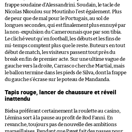
frappe soudaine d’Alessandrini. Soudain, le tacle de
Nicolas Nkoulou sur Moutinho l’est également. Plus
de peur que de mal pour le Portugais, au sol de
longues secondes, qui est finalement plus ennuyé par
la non-expulsion du Camerounais que par son tibia.
Le cliché veut qu’en football, les débuts et les fins de
mi-temps comptent plus que le reste. Buteurs en tout
début de match, les visiteurs passent tout près du
break en fin de premier acte. Sur une ultime vague de
gauche vers la droite, Carrasco cherche Martial, mais
le ballon termine dans les pieds de Silva, dont la frappe
du gauche s’écrase sur le poteau de Mandanda.
Tapis rouge, lancer de chaussure et réveil
inattendu
Bielsa préférant certainement la roulette au casino,
Lémina sort à la pause au profit de Rod Fanni. En
revanche, toujours pas de nouvelle des ambitions
marseillaises. Pendant que Payet fait des passes pour