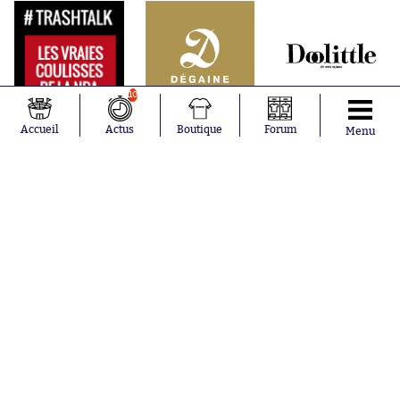
10
Accueil
Actus
Boutique
Forum
Menu
Abonnements
Contacts
La boutique SO PRESS
Mentions légales
Conditions générales d'utilisation
Publicité
Consentement RGPD
Recrutement
Joueurs en
Équipes en
tendance
tendance
Mohamed
Chelsea
Salah
Paris Saint-