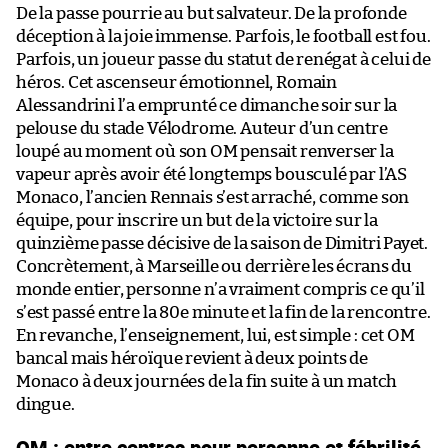
De la passe pourrie au but salvateur. De la profonde
déception à la joie immense. Parfois, le football est fou.
Parfois, un joueur passe du statut de renégat à celui de
héros. Cet ascenseur émotionnel, Romain
Alessandrini l’a emprunté ce dimanche soir sur la
pelouse du stade Vélodrome. Auteur d’un centre
loupé au moment où son OM pensait renverser la
vapeur après avoir été longtemps bousculé par l’AS
Monaco, l’ancien Rennais s’est arraché, comme son
équipe, pour inscrire un but de la victoire sur la
quinzième passe décisive de la saison de Dimitri Payet.
Concrètement, à Marseille ou derrière les écrans du
monde entier, personne n’a vraiment compris ce qu’il
s’est passé entre la 80e minute et la fin de la rencontre.
En revanche, l’enseignement, lui, est simple : cet OM
bancal mais héroïque revient à deux points de
Monaco à deux journées de la fin suite à un match
dingue.
OM : entre centres pour personne et fébrilité