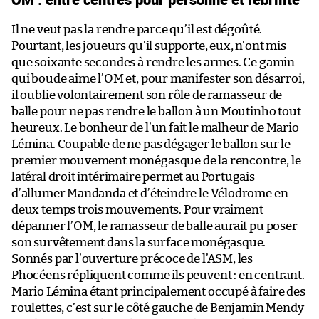
Il ne veut pas la rendre parce qu’il est dégoûté.
Pourtant, les joueurs qu’il supporte, eux, n’ont mis
que soixante secondes à rendre les armes. Ce gamin
qui boude aime l’OM et, pour manifester son désarroi,
il oublie volontairement son rôle de ramasseur de
balle pour ne pas rendre le ballon à un Moutinho tout
heureux. Le bonheur de l’un fait le malheur de Mario
Lémina. Coupable de ne pas dégager le ballon sur le
premier mouvement monégasque de la rencontre, le
latéral droit intérimaire permet au Portugais
d’allumer Mandanda et d’éteindre le Vélodrome en
deux temps trois mouvements. Pour vraiment
dépanner l’OM, le ramasseur de balle aurait pu poser
son survêtement dans la surface monégasque.
Sonnés par l’ouverture précoce de l’ASM, les
Phocéens répliquent comme ils peuvent : en centrant.
Mario Lémina étant principalement occupé à faire des
roulettes, c’est sur le côté gauche de Benjamin Mendy