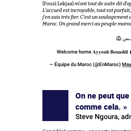
(Fouzi Lekjaa)
m’ont tout de suite dit d’o
L’accueil est incroyable, tout est parfait
j’en suis très fier. C’est un soulagement d
Maroc. Un grand merci au peuple maroca
طــلــس
Welcome home 𝐀𝐲𝐲𝐨𝐮𝐛 𝐁𝐨𝐮𝐚𝐝𝐝𝐢
— Équipe du Maroc (@EnMaroc)
May
On ne peut que
comme cela.
Steve Ngoura, adm