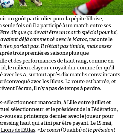
ir un goût particulier pour la pépite lilloise,
a seule fois où il a participé à un match entre ses
être dit que ça devait être un match spécial pour lui,
ns avaient déjà commencé avec le Maroc,
raconte le
n’en parlait pas. Il n’était pas timide, mais assez
Après trois premières saisons plus que
ille et des performances de haut rang, comme en
rid
, le milieu relayeur croyait dur comme fer qu’il
né avec les A, surtout après dix matchs convaincants
 préconvoqué avec les Bleus. La route est barrée, et
vent l’écran, il n’y a pas de temps à perdre.
x-sélectionneur marocain, à Lille entre juillet et
l sélectionneur, et le président de la Fédération,
ez-vous au printemps dernier avec le joueur pour
ressing haut qui a fini par être payant. Le 15 mai,
Lions de l’Atlas
.
«
Le coach
(Ouahbi)
et le président