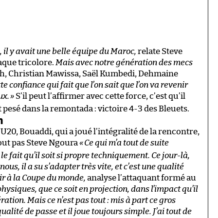
, il y avait une belle équipe du Maroc
,
relate Steve
taque tricolore.
Mais avec notre génération des mecs
ch, Christian Mawissa, Saël Kumbedi, Dehmaine
tte confiance qui fait que l’on sait que l’on va revenir
ux.
»
S’il peut l’affirmer avec cette force, c’est qu’il
 pesé dans la remontada : victoire 4-3 des Bleuets.
n
U20, Bouaddi, qui a joué l’intégralité de la rencontre,
tout pas Steve Ngoura
«
Ce qui m’a tout de suite
le fait qu’il soit si propre techniquement. Ce jour-là,
us, il a su s’adapter très vite, et c’est une qualité
oir à la Coupe du monde,
analyse l’attaquant formé au
hysiques, que ce soit en projection, dans l’impact qu’il
ation. Mais ce n’est pas tout : mis à part ce gros
ualité de passe et il joue toujours simple. J’ai tout de