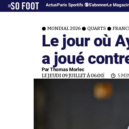
Actus
Paris Sportifs 🔞
S'abonner
Le Magazi
MONDIAL 2026
QUARTS
FRANC
Le jour où 
a joué contr
Par Thomas Morlec
LE JEUDI 09 JUILLET À 06:00
5 MI