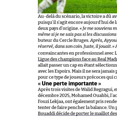
Au-delà du scénario, la victoire a dû avo
puisqu’il s’agit encore aujourd’hui de l
deux pays d’origine.
« J
e me souviens m’
même si je ne sais pas si les discussio
buteur du Cercle Bruges
.
Après, Ayyoub 
réservé, dans son coin. Juste, il jouait.
»
convaincantes en professionnel avec L
Ligue des champions face au Real Mad
allait passer un cap en étant sélection
avec les Espoirs. Mais il ne sera jamais
pour ce type de joueurs précoces qui crè
« Une perte importante »
Après trois visites de Walid Regragui, e
décembre 2025, Mohamed Ouahbi, l’actue
Fouzi Lekjaa, ont également pris rend
tenter de faire pencher la balance. Un p
Bouaddi décide de porter le maillot des 