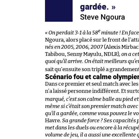
gardée.
Steve Ngoura
e
« On perdait 3-1 à la 58
minute ! En face
Ngoura, alors placé sur le front de l’at
nés en 2005, 2006, 2007
(Alexis Mirba
Tabibou, Senny Mayulu, NDLR)
, on a ce
quoi qu’il arrive. On était meilleurs qu’e
sait qu’ensuite son triplé a grandement
Scénario fou et calme olympie
Dans ce premier et seul match avec les 
n’a laissé personne indifférent. Et sur
marqué, c’est son calme balle au pied et 
même si c’était son premier match avec no
qu’il a gardée, comme vous pouvez le v
Havre
. Sa grande force ? Ses capacités p
met dans les duels ou encore à la récupér
volume de jeu, il a aussi une excellente q