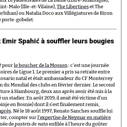
ux Dryadestivales de La Baule (Loire-Atlantique),
int-Malo (Ille-et-Vilaine),
The Libertines
et The
rbihan) ou Natalia Doco aux Villégiatures de Biron
e porte-gobelet.
 Emir Spahić à souffler leurs bougies
42 pour
le boucher de la Mosson
: c’est une journée
ires de Ligue 1. Le premier a pris sa retraite entre
Rosario natal et était ambassadeur du CF Monterrey
ion du Mondial des clubs en février dernier. Le second
nture à Hambourg, deux ans après avoir été mis à la
n stadier. En août 2019, il avait été victime d’un
inje en Bosnie) dont il s’est finalement remis,
après
. Né le 18 août 1997, Renato Sanches souffle lui
uter, compter sur
l’expertise de Neymar en matière
rnée de
pasteis de nata
enfilée à l’heure du goûter