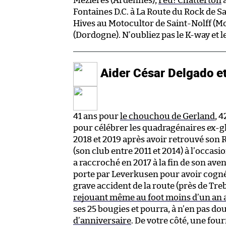
Mézières (Ardennes),
Feu! Chatterton
a
Fontaines D.C. à La Route du Rock de Sa
Hives au Motocultor de Saint-Nolff (Mo
(Dordogne). N’oubliez pas le K-way et l
Aider César Delgado et
41 ans pour
le chouchou de Gerland
, 
pour célébrer les quadragénaires ex-glo
2018 et 2019 après avoir retrouvé son 
(son club entre 2011 et 2014) à l’occas
a raccroché en 2017 à la fin de son ave
porte par Leverkusen pour avoir cogné u
grave accident de la route (près de Treb
rejouant même au foot moins d’un an 
ses 25 bougies et pourra, à n’en pas do
d’anniversaire
. De votre côté, une fou