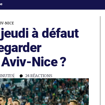
ne
IV-NICE
 jeudi à défaut
egarder
 Aviv-Nice ?
MINUTES
24
RÉACTIONS