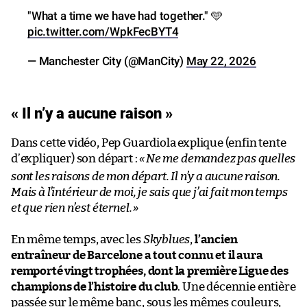
"What a time we have had together." 🩵
pic.twitter.com/WpkFecBYT4
— Manchester City (@ManCity)
May 22, 2026
« Il n’y a aucune raison »
Dans cette vidéo, Pep Guardiola explique (enfin tente
d’expliquer) son départ :
«
Ne me demandez pas quelles
sont les raisons de mon départ. Il n’y a aucune raison.
Mais à l’intérieur de moi, je sais que j’ai fait mon temps
et que rien n’est éternel.
»
En même temps, avec les
Skyblues
,
l’ancien
entraîneur de Barcelone a tout connu et il aura
remporté vingt trophées, dont la première Ligue des
champions de l’histoire du club
. Une décennie entière
passée sur le même banc, sous les mêmes couleurs,