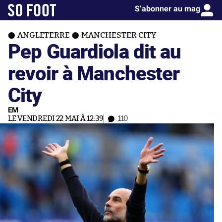
S’abonner au mag
ANGLETERRE
MANCHESTER CITY
Pep Guardiola dit au
revoir à Manchester
City
EM
LE VENDREDI 22 MAI À 12:39
110