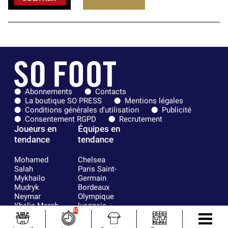
Abonnements
Contacts
La boutique SO PRESS
Mentions légales
Conditions générales d'utilisation
Publicité
Consentement RGPD
Recrutement
Joueurs en
Équipes en
tendance
tendance
Mohamed
Chelsea
Salah
Paris Saint-
Mykhailo
Germain
Mudryk
Bordeaux
Neymar
Olympique
Khalis Merah
lyonnais
10
Loïs Openda
FIFA
Moussa
Real Madrid