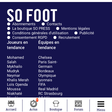
Abonnements
Contacts
La boutique SO PRESS
Mentions légales
Conditions générales d'utilisation
Publicité
Consentement RGPD
Recrutement
Joueurs en
Équipes en
tendance
tendance
Mohamed
Chelsea
Salah
Paris Saint-
Mykhailo
Germain
Mudryk
Bordeaux
Neymar
Olympique
Khalis Merah
lyonnais
Loïs Openda
FIFA
Moussa
Real Madrid
Niakhaté
RC Strasbourg
Nicolás
AC Milan
10
Tagliafico
France
Pavel Šulc
RC Lens
Accueil
Actus
Boutique
Forum
Menu
Josh Maja