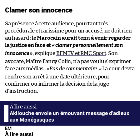
Clamer son innocence
Sa présence à cette audience, pourtant très
procédurale et rarissime pour un accusé, ne doit rien
au hasard :
le Marocain aurait tenu à venir regarder
la justice en face
et
«
clamer personnellement son
innocence
»
, explique
BFMTV et RMC Sport
. Son
avocate, Maître Fanny Colin, n’a pas voulu s’exprimer
face aux médias :
«
Pas de commentaire.
»
La cour devra
rendre son arrêt à une date ultérieure, pour
confirmer ou infirmer la décision de la juge
d’instruction.
Akliouche envoie un émouvant message d'adieux
aux Monégasques
EM
À lire aussi