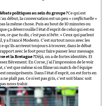
débats politiques au sein du groupe ?
Ce qui est
u’au début, la conversation est un peu «
conflictuelle
»
as la même chose. Puis au bout de 10 minutes ou
e ça déverrouille l’état d’esprit de celui qui est en
on, ce que tu dis, c’est pas si bête
. » Ceux qui parlent
i)
, y a Francè Modesto. C’est surtout nous avec les
rce qu’ils arrivent toujours à trouver, dans le débat
 rapport avec le foot pour faire passer leur message.
rse et la Bretagne ?
Déjà, on a de fortes identités. Et
ez fièrement. En Corse, j’ai l’impression de le voir
nt, c’est que même si on filme un match de l’équipe
st omniprésents. Dans l’état d’esprit, on est forts en
 ne plaît pas. Ce n’est pas gris, c’est soit blanc soit
pas nous trahir.