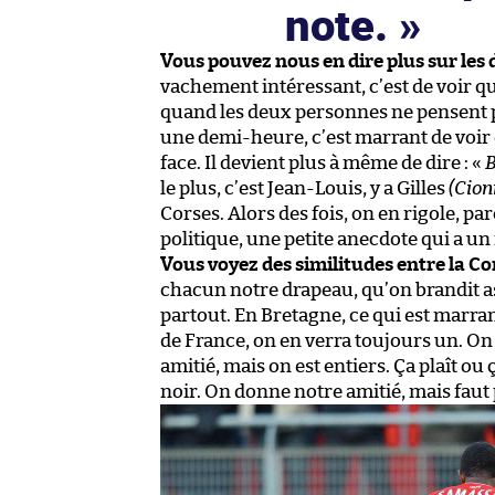
note.
Vous pouvez nous en dire plus sur les 
vachement intéressant, c’est de voir q
quand les deux personnes ne pensent p
une demi-heure, c’est marrant de voir qu
face. Il devient plus à même de dire : «
B
le plus, c’est Jean-Louis, y a Gilles
(Cion
Corses. Alors des fois, on en rigole, pa
politique, une petite anecdote qui a un
Vous voyez des similitudes entre la Co
chacun notre drapeau, qu’on brandit ass
partout. En Bretagne, ce qui est marra
de France, on en verra toujours un. On e
amitié, mais on est entiers. Ça plaît ou ça
noir. On donne notre amitié, mais faut 