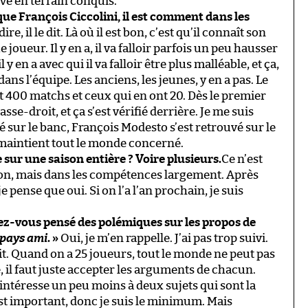
vé en terrain conquis.
que François Ciccolini, il est comment dans les
e, il le dit. Là où il est bon, c’est qu’il connaît son
joueur. Il y en a, il va falloir parfois un peu hausser
y en a avec qui il va falloir être plus malléable, et ça,
ut dans l’équipe. Les anciens, les jeunes, y en a pas. Le
 400 matchs et ceux qui en ont 20. Dès le premier
passe-droit, et ça s’est vérifié derrière. Je me suis
é sur le banc, François Modesto s’est retrouvé sur le
 ça maintient tout le monde concerné.
e sur une saison entière ? Voire plusieurs.
Ce n’est
stion, mais dans les compétences largement. Après
je pense que oui. Si on l’a l’an prochain, je suis
vez-vous pensé des polémiques sur les propos de
 pays ami
. »
Oui, je m’en rappelle. J’ai pas trop suivi.
ait. Quand on a 25 joueurs, tout le monde ne peut pas
 il faut juste accepter les arguments de chacun.
ntéresse un peu moins à deux sujets qui sont la
c’est important, donc je suis le minimum. Mais