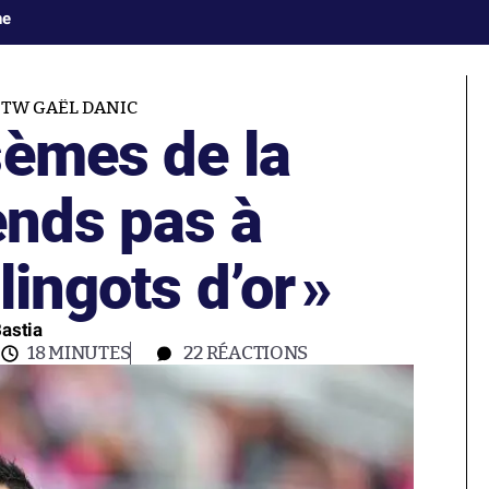
ne
ITW GAËL DANIC
sèmes de la
ends pas à
lingots d’or
»
Bastia
18 MINUTES
22
RÉACTIONS