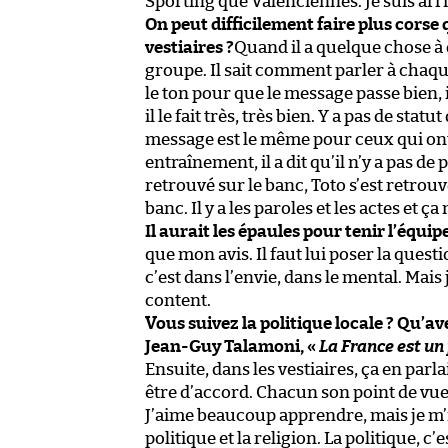
Sporting que Valenciennes. Je suis arri
On peut difficilement faire plus corse 
vestiaires ?
Quand il a quelque chose à dir
groupe. Il sait comment parler à chaque 
le ton pour que le message passe bien, il 
il le fait très, très bien. Y a pas de stat
message est le même pour ceux qui ont
entraînement, il a dit qu’il n’y a pas de 
retrouvé sur le banc, Toto s’est retrouv
banc. Il y a les paroles et les actes et
Il aurait les épaules pour tenir l’équip
que mon avis. Il faut lui poser la que
c’est dans l’envie, dans le mental. Mais 
content.
Vous suivez la politique locale ? Qu’a
Jean-Guy Talamoni, «
La France est un
Ensuite, dans les vestiaires, ça en parl
être d’accord. Chacun son point de vue,
J’aime beaucoup apprendre, mais je m’i
politique et la religion. La politique, 