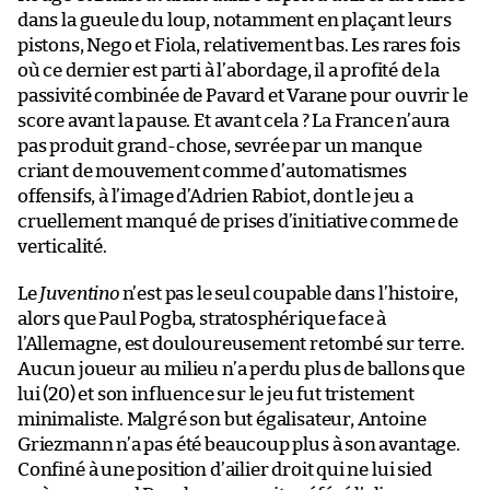
dans la gueule du loup, notamment en plaçant leurs
pistons, Nego et Fiola, relativement bas. Les rares fois
où ce dernier est parti à l’abordage, il a profité de la
passivité combinée de Pavard et Varane pour ouvrir le
score avant la pause. Et avant cela ? La France n’aura
pas produit grand-chose, sevrée par un manque
criant de mouvement comme d’automatismes
offensifs, à l’image d’Adrien Rabiot, dont le jeu a
cruellement manqué de prises d’initiative comme de
verticalité.
Le
Juventino
n’est pas le seul coupable dans l’histoire,
alors que Paul Pogba, stratosphérique face à
l’Allemagne, est douloureusement retombé sur terre.
Aucun joueur au milieu n’a perdu plus de ballons que
lui (20) et son influence sur le jeu fut tristement
minimaliste. Malgré son but égalisateur, Antoine
Griezmann n’a pas été beaucoup plus à son avantage.
Confiné à une position d’ailier droit qui ne lui sied