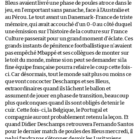
Bleus avaient livré une phase de poules atroce dans le
jeu, en l’emportant sans panache, face à l’Australie et
au Pérou. Le tout avant un Danemark-France de triste
mémoire, qui avait accouché d’un 0-0 au côté duquel
une émission sur l’histoire de la couture sur France
Culture passerait pour un grand moment d’éclate. Ces
grands instants de pénitence footballistique n’avaient
pas empêché Mbappé et ses collègues de monter sur
le toit du monde, même si on peut se demander si la
fine équipe française pourra refaire le coup cette fois-
ci. Car désormais, tout le monde sait plus ou moins ce
que vont concocter Deschamps et ses Bleus,
extraordinaires quand ils lâchent le ballon et
assument de jouer en phase de transition, beaucoup
plus quelconques quand ils sont obligés de tenir le
cuir. Cette fois-ci, la Belgique, le Portugal et
compagnie auront probablement retenu la leçon. Et
quand Didier Deschamps retrouvera Fernando Santos
pour le dernier match de poules des Bleus mercredi, il
ne lui faudra pas s’étonner de voir les Lusitaniens