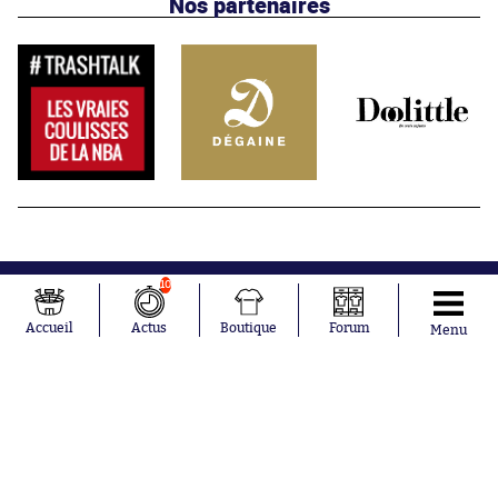
Nos partenaires
10
Accueil
Actus
Boutique
Forum
Menu
Abonnements
Contacts
La boutique SO PRESS
Mentions légales
Conditions générales d'utilisation
Publicité
Consentement RGPD
Recrutement
Joueurs en
Équipes en
tendance
tendance