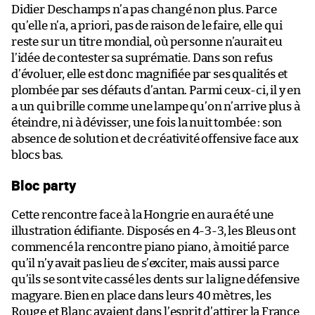
Didier Deschamps n’a pas changé non plus. Parce
qu’elle n’a, a priori, pas de raison de le faire, elle qui
reste sur un titre mondial, où personne n’aurait eu
l’idée de contester sa suprématie. Dans son refus
d’évoluer, elle est donc magnifiée par ses qualités et
plombée par ses défauts d’antan. Parmi ceux-ci, il y en
a un qui brille comme une lampe qu’on n’arrive plus à
éteindre, ni à dévisser, une fois la nuit tombée : son
absence de solution et de créativité offensive face aux
blocs bas.
Bloc party
Cette rencontre face à la Hongrie en aura été une
illustration édifiante. Disposés en 4-3-3, les Bleus ont
commencé la rencontre piano piano, à moitié parce
qu’il n’y avait pas lieu de s’exciter, mais aussi parce
qu’ils se sont vite cassé les dents sur la ligne défensive
magyare. Bien en place dans leurs 40 mètres, les
Rouge et Blanc avaient dans l’esprit d’attirer la France