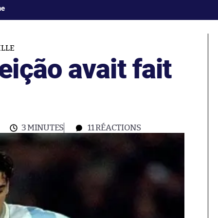
ne
ILLE
ção avait fait
3 MINUTES
11
RÉACTIONS