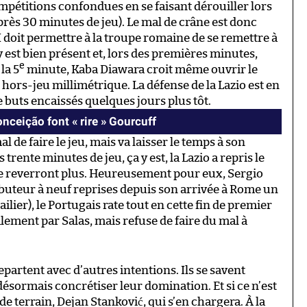
ompétitions confondues en se faisant dérouiller lors
près 30 minutes de jeu). Le mal de crâne est donc
M doit permettre à la troupe romaine de se remettre à
 est bien présent et, lors des premières minutes,
e
la 5
minute, Kaba Diawara croit même ouvrir le
hors-jeu millimétrique. La défense de la Lazio est en
e buts encaissés quelques jours plus tôt.
nceição font « rire » Gourcuff
l de faire le jeu, mais va laisser le temps à son
rente minutes de jeu, ça y est, la Lazio a repris le
 le reverront plus. Heureusement pour eux, Sergio
à buteur à neuf reprises depuis son arrivée à Rome un
ilier), le Portugais rate tout en cette fin de premier
éalement par Salas, mais refuse de faire du mal à
epartent avec d’autres intentions. Ils se savent
désormais concrétiser leur domination. Et si ce n’est
de terrain, Dejan Stanković, qui s’en chargera. À la