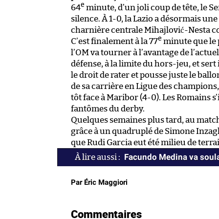
e
64
minute, d’un joli coup de tête, le S
silence. À 1-0, la Lazio a désormais un
charnière centrale Mihajlović-Nesta c
e
C’est finalement à la 77
minute que le 
l’OM va tourner à l’avantage de l’actuel
défense, à la limite du hors-jeu, et ser
le droit de rater et pousse juste le ball
de sa carrière en Ligue des champions,
tôt face à Maribor (4-0). Les Romains s
fantômes du derby.
Quelques semaines plus tard, au match 
grâce à un quadruplé de Simone Inzaghi
que Rudi Garcia eut été milieu de terr
Facundo Medina va soula
Par Éric Maggiori
Commentaires