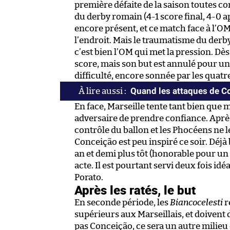
première défaite de la saison toutes c
du derby romain (4-1 score final, 4-0 a
encore présent, et ce match face à l’O
l’endroit. Mais le traumatisme du derby
c’est bien l’OM qui met la pression. Dès 
score, mais son but est annulé pour un 
difficulté, encore sonnée par les quatr
Quand les attaques de Co
En face, Marseille tente tant bien que ma
adversaire de prendre confiance. Après t
contrôle du ballon et les Phocéens ne
Conceição est peu inspiré ce soir. Déj
an et demi plus tôt (honorable pour un a
acte. Il est pourtant servi deux fois id
Porato.
Après les ratés, le but
En seconde période, les
Biancocelesti
r
supérieurs aux Marseillais, et doivent 
pas Conceição, ce sera un autre milieu 