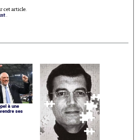
cet article.
ant
.
ppel à une
 vendre ses