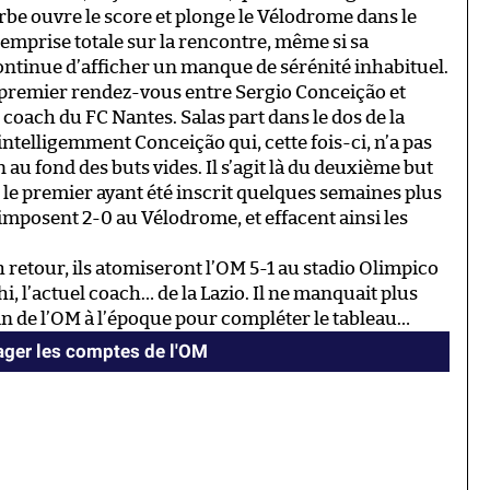
erbe ouvre le score et plonge le Vélodrome dans le
e emprise totale sur la rencontre, même si sa
ontinue d’afficher un manque de sérénité inhabituel.
premier rendez-vous entre Sergio Conceição et
 coach du FC Nantes. Salas part dans le dos de la
t intelligemment Conceição qui, cette fois-ci, n’a pas
on au fond des buts vides. Il s’agit là du deuxième but
 le premier ayant été inscrit quelques semaines plus
’imposent 2-0 au Vélodrome, et effacent ainsi les
retour, ils atomiseront l’OM 5-1 au stadio Olimpico
, l’actuel coach… de la Lazio. Il ne manquait plus
ain de l’OM à l’époque pour compléter le tableau…
ger les comptes de l'OM