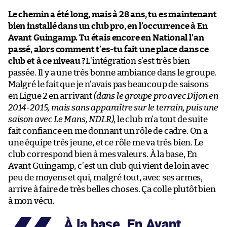
Le chemin a été long, mais à 28 ans, tu es maintenant
bien installé dans un club pro, en l’occurrence à En
Avant Guingamp. Tu étais encore en National l’an
passé, alors comment t’es-tu fait une place dans ce
club et à ce niveau ?
L’intégration s’est très bien
passée. Il y a une très bonne ambiance dans le groupe.
Malgré le fait que je n’avais pas beaucoup de saisons
en Ligue 2 en arrivant
(dans le groupe pro avec Dijon en
2014-2015, mais sans apparaître sur le terrain, puis une
saison avec Le Mans, NDLR)
, le club m’a tout de suite
fait confiance en me donnant un rôle de cadre. On a
une équipe très jeune, et ce rôle me va très bien. Le
club correspond bien à mes valeurs. À la base, En
Avant Guingamp, c’est un club qui vient de loin avec
peu de moyens et qui, malgré tout, avec ses armes,
arrive à faire de très belles choses. Ça colle plutôt bien
à mon vécu.
À la base, En Avant