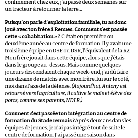
confinement chez eux, j’ai passé deux semaines sur
un tracteur à retourner la terre…
Puisqu’on parle d’exploitation familiale, tu as donc
joué avec ton frère à Rennes. Comment s’est passée
cette « cohabitation » ?
C’était en première ou
deuxième année au centre de formation. Il y avait une
troisième équipe en DSE ou DSR, l’équivalent de la R2.
Mon frère jouait dans cette équipe, alors que j’étais
dans le groupe au-dessus. Mais comme quelques
joueurs descendaient chaque week-end, j’ai dû faire
une dizaine de matchs avec mon frère, lui sur le côté,
moi dans l’axe de la défense.
(Aujourd’hui, Antony est
retourné vers l’agriculture, il cultive le maïs et élève des
porcs, comme ses parents, NDLR.)
Comment s’est passée ton intégration au centre de
formation du Stade rennais ?
Après deux ans dans les
équipes de jeunes, je n’ai pas intégré tout de suite le
centre de formation. J’ai passé une saison dans