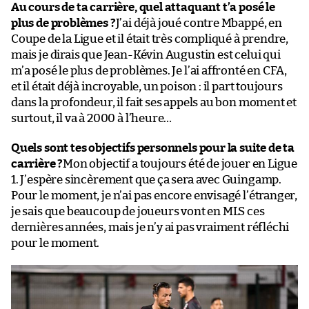
Au cours de ta carrière, quel attaquant t’a posé le
plus de problèmes ?
J’ai déjà joué contre Mbappé, en
Coupe de la Ligue et il était très compliqué à prendre,
mais je dirais que Jean-Kévin Augustin est celui qui
m’a posé le plus de problèmes. Je l’ai affronté en CFA,
et il était déjà incroyable, un poison : il part toujours
dans la profondeur, il fait ses appels au bon moment et
surtout, il va à 2000 à l’heure…
Quels sont tes objectifs personnels pour la suite de ta
carrière ?
Mon objectif a toujours été de jouer en Ligue
1. J’espère sincèrement que ça sera avec Guingamp.
Pour le moment, je n’ai pas encore envisagé l’étranger,
je sais que beaucoup de joueurs vont en MLS ces
dernières années, mais je n’y ai pas vraiment réfléchi
pour le moment.