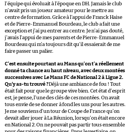
l’équipe qui évoluait à l’époque en DH. Jamais le club
n’avait pris un joueur amateur pour le mettre au
centre de formation. Grâce à l’appui de Franck Haise
et de Pierre-Emmanuel Bourdeau, le club a fait une
exception et j’ai pu entrer au centre. Je n’ai pas douté,
j’avais l’appui de mes parents et de Pierre-Emmanuel
Bourdeau qui m’a toujours dit qu’il essaierait de me
faire passer un palier.
C’est ensuite pourtant au Mans qu’on t’a réellement
donné ta chance au haut niveau, avec deux montées
successives avec Le Mans FC de National 2 à Ligue 2.
Qu’y as-tu trouvé ?
Déjà une ambiance de fou ! Tout
était fait pour que le groupe vive bien. Cet état d’esprit
est, je pense, l’une des clés de ces montées. On avait
tous envie de se donner à fond les uns pour les autres.
Je me souviens d’un tour de Coupe de France qu’on
devait aller jouer à La Réunion, lorsqu’on était encore
en National 2. On ne pouvait pas partir tous ensemble
pour des raisons financières. Dans le vestiaire, on