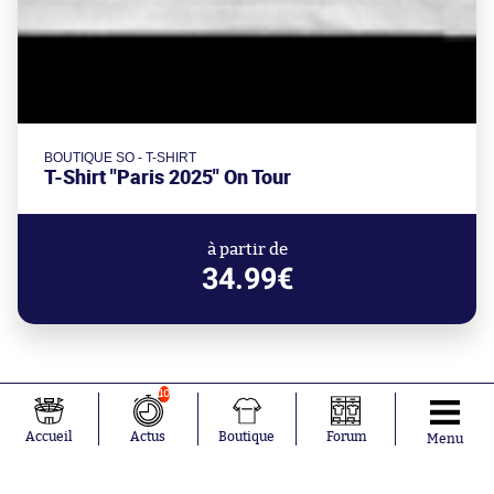
BOUTIQUE SO - T-SHIRT
T-Shirt "Paris 2025" On Tour
à partir de
34.99€
10
Accueil
Actus
Boutique
Forum
Menu
Aujourd'hui à 23:35
Steven Nzonzi explique pourquoi il a
choisi Dunkerque