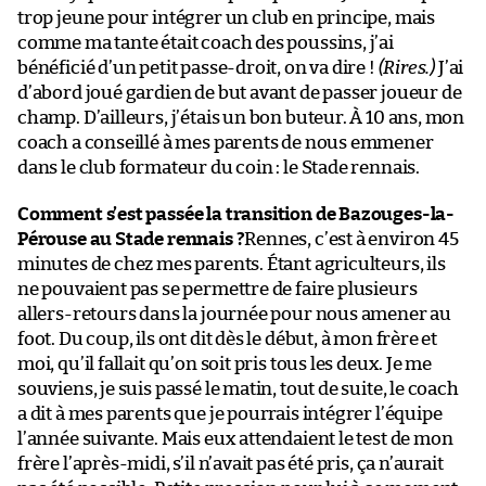
trop jeune pour intégrer un club en principe, mais
comme ma tante était coach des poussins, j’ai
bénéficié d’un petit passe-droit, on va dire !
(Rires.)
J’ai
d’abord joué gardien de but avant de passer joueur de
champ. D’ailleurs, j’étais un bon buteur. À 10 ans, mon
coach a conseillé à mes parents de nous emmener
dans le club formateur du coin : le Stade rennais.
Comment s’est passée la transition de Bazouges-la-
Pérouse au Stade rennais ?
Rennes, c’est à environ 45
minutes de chez mes parents. Étant agriculteurs, ils
ne pouvaient pas se permettre de faire plusieurs
allers-retours dans la journée pour nous amener au
foot. Du coup, ils ont dit dès le début, à mon frère et
moi, qu’il fallait qu’on soit pris tous les deux. Je me
souviens, je suis passé le matin, tout de suite, le coach
a dit à mes parents que je pourrais intégrer l’équipe
l’année suivante. Mais eux attendaient le test de mon
frère l’après-midi, s’il n’avait pas été pris, ça n’aurait