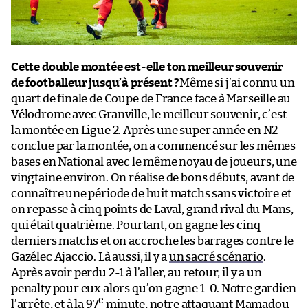
Cette double montée est-elle ton meilleur souvenir
de footballeur jusqu’à présent ?
Même si j’ai connu un
quart de finale de Coupe de France face à Marseille au
Vélodrome avec Granville, le meilleur souvenir, c’est
la montée en Ligue 2. Après une super année en N2
conclue par la montée, on a commencé sur les mêmes
bases en National avec le même noyau de joueurs, une
vingtaine environ. On réalise de bons débuts, avant de
connaître une période de huit matchs sans victoire et
on repasse à cinq points de Laval, grand rival du Mans,
qui était quatrième. Pourtant, on gagne les cinq
derniers matchs et on accroche les barrages contre le
Gazélec Ajaccio. Là aussi, il y a
un sacré scénario
.
Après avoir perdu 2-1 à l’aller, au retour, il y a un
penalty pour eux alors qu’on gagne 1-0. Notre gardien
e
l’arrête, et à la 97
minute, notre attaquant Mamadou