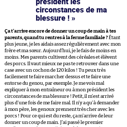
président les
circonstances de ma
blessure !
Ça t’arrive encore de donner un coup de main à tes
parents, quand tu rentres à la ferme familiale ?
Étant
plus jeune, je les aidais assez régulièrement avec mon
frère et ma sœur. Aujourd’hui, je le fais de moins en
moins. Mes parents cultivent des céréales et élèvent
des porcs. Il vaut mieux ne pas te retrouver dans une
case avec un cochon de 120 kilos ! Tu peux très
facilement te faire marcher dessus et te faire une
entorse du genou, par exemple. Je me vois mal
expliquer à mon entraîneur ou à mon président les
circonstances de ma blessure ! Petit, il m’est arrivé
plus d’une fois de me faire mal. Il n’y a qu’à demander
à mon père, les genoux prennent très cher avec les
porcs ! Pour ce qui est du reste, ça m’arrive de leur
donner un coup de main. J’ai passé le premier