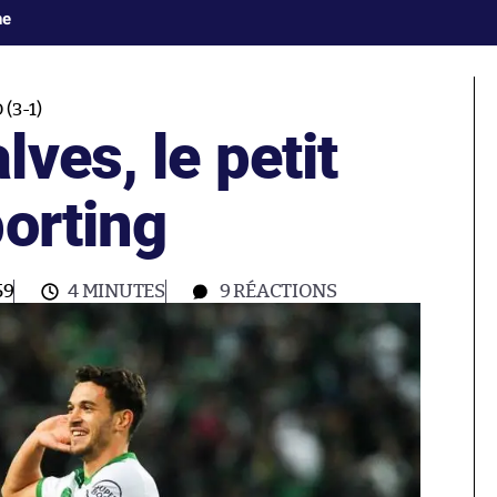
ne
3-1)
ves, le petit
orting
59
4 MINUTES
9
RÉACTIONS