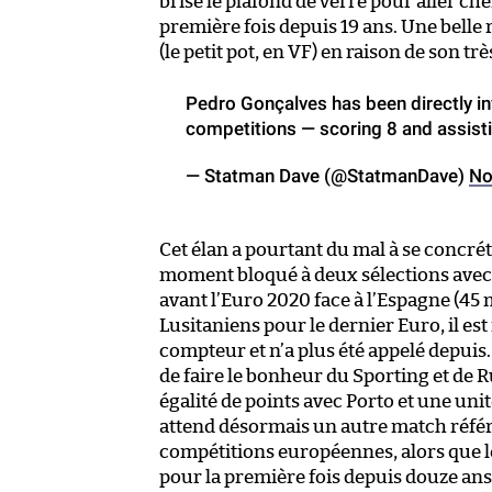
brisé le plafond de verre pour aller ch
première fois depuis 19 ans. Une bell
(le petit pot, en VF) en raison de son tr
Pedro Gonçalves has been directly inv
competitions — scoring 8 and assisti
— Statman Dave (@StatmanDave)
No
Cet élan a pourtant du mal à se concréti
moment bloqué à deux sélections avec 
avant l’Euro 2020 face à l’Espagne (45 m
Lusitaniens pour le dernier Euro, il es
compteur et n’a plus été appelé depuis.
de faire le bonheur du Sporting et de R
égalité de points avec Porto et une uni
attend désormais un autre match référe
compétitions européennes, alors que le
pour la première fois depuis douze an