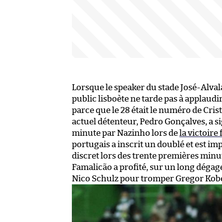
Lorsque le speaker du stade José-Alval
public lisboète ne tarde pas à applaudi
parce que le 28 était le numéro de Cri
actuel détenteur, Pedro Gonçalves, a s
minute par Nazinho lors de
la victoir
portugais a inscrit un doublé et est im
discret lors des trente premières minut
Famalicão a profité, sur un long déga
Nico Schulz pour tromper Gregor Kobel 