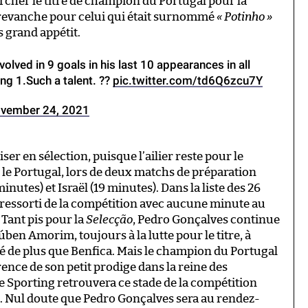
ercher le titre de champion du Portugal pour la
e revanche pour celui qui était surnommé
« Potinho »
ès grand appétit.
olved in 9 goals in his last 10 appearances in all
ng 1.Such a talent. ??
pic.twitter.com/td6Q6zcu7Y
vember 24, 2021
ser en sélection, puisque l’ailier reste pour le
le Portugal, lors de deux matchs de préparation
inutes) et Israël (19 minutes). Dans la liste des 26
t ressorti de la compétition avec aucune minute au
 Tant pis pour la
Selecção
, Pedro Gonçalves continue
úben Amorim, toujours à la lutte pour le titre, à
té de plus que Benfica. Mais le champion du Portugal
nce de son petit prodige dans la reine des
 Sporting retrouvera ce stade de la compétition
s. Nul doute que Pedro Gonçalves sera au rendez-