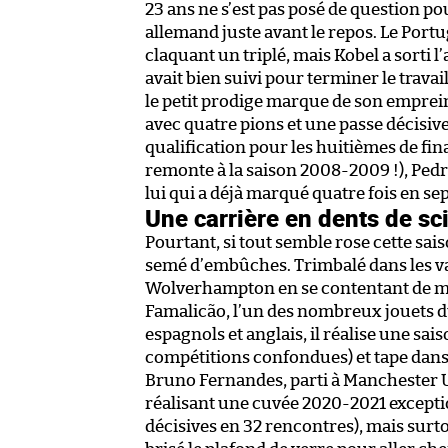
23 ans ne s’est pas posé de question p
allemand juste avant le repos. Le Portu
claquant un triplé, mais Kobel a sorti l’
avait bien suivi pour terminer le trava
le petit prodige marque de son emprei
avec quatre pions et une passe décisiv
qualification pour les huitièmes de fina
remonte à la saison 2008-2009 !), Ped
lui qui a déjà marqué quatre fois en se
Une carrière en dents de sc
Pourtant, si tout semble rose cette sais
semé d’embûches. Trimbalé dans les va
Wolverhampton en se contentant de miet
Famalicão, l’un des nombreux jouets d
espagnols et anglais, il réalise une s
compétitions confondues) et tape dans
Bruno Fernandes, parti à Manchester U
réalisant une cuvée 2020-2021 exceptio
décisives en 32 rencontres), mais surtou