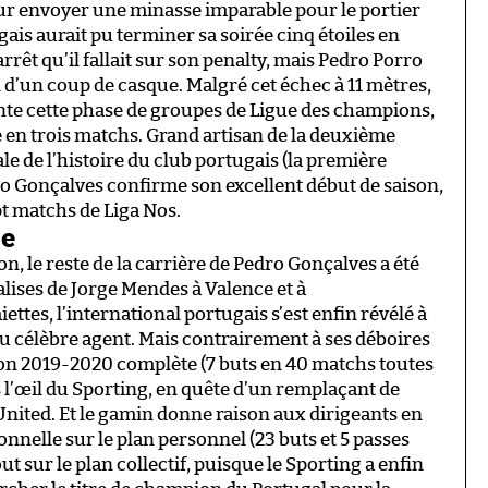
our envoyer une minasse imparable pour le portier
gais aurait pu terminer sa soirée cinq étoiles en
arrêt qu’il fallait sur son penalty, mais Pedro Porro
il d’un coup de casque. Malgré cet échec à 11 mètres,
nte cette phase de groupes de Ligue des champions,
e en trois matchs. Grand artisan de la deuxième
le de l’histoire du club portugais (la première
ro Gonçalves confirme son excellent début de saison,
pt matchs de Liga Nos.
ie
on, le reste de la carrière de Pedro Gonçalves a été
lises de Jorge Mendes à Valence et à
tes, l’international portugais s’est enfin révélé à
u célèbre agent. Mais contrairement à ses déboires
aison 2019-2020 complète (7 buts en 40 matchs toutes
 l’œil du Sporting, en quête d’un remplaçant de
nited. Et le gamin donne raison aux dirigeants en
nnelle sur le plan personnel (23 buts et 5 passes
t sur le plan collectif, puisque le Sporting a enfin