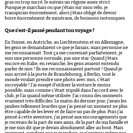
gras ou trop sucré. Je suivais un régime assez strict.
Puisque je marchais ou que j’étais sur mon vélo, je
transpirais énormément, alors j’étais obligé de devoir
boire énormément de minéraux, de boissons isotoniques.
Que s’est-il passé pendant ton voyage ?
En Suisse, en Autriche, au Liechtenstein et en Allemagne,
les gens se demandaient ce que je faisais, mais personne ne
me reconnaissait. Tout ça me convenait parfaitement, je
suis une personne normale, pas une star. Quand j’étais
encore en Italie, en revanche, les gens avaient entendu
parler de moi ! Ils me reconnaissaient partout ! Quand je
suis arrivé à la porte de Brandebourg, à Berlin, tout le
monde voulait prendre une photo avec moi, c’était
incroyable ! J’ai essayé d’utiliser la voiture le moins
possible, mais comme c’était stipulé dans l’accord avec le
club, je l’ai quand même utilisée. J’ai connu des moments
vraiment très difficiles. Le matin du dernier jour, j’avais les
jambes tellement lourdes que j’ai pensé un moment ne plus
être capable de les lever et de faire un pas de plus. Puis j’ai
pensé à cette aventure, j’ai pensé aux encouragements que
je recevais de la part de mes amis, de la part de ma famille et
je me suis dit que je devais absolument aller au bout. Mais