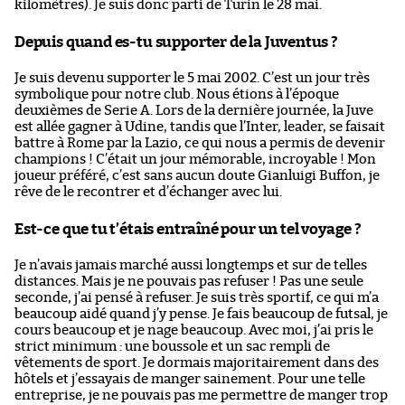
kilomètres). Je suis donc parti de Turin le 28 mai.
Depuis quand es-tu supporter de la Juventus ?
Je suis devenu supporter le 5 mai 2002. C’est un jour très
symbolique pour notre club. Nous étions à l’époque
deuxièmes de Serie A. Lors de la dernière journée, la Juve
est allée gagner à Udine, tandis que l’Inter, leader, se faisait
battre à Rome par la Lazio, ce qui nous a permis de devenir
champions ! C’était un jour mémorable, incroyable ! Mon
joueur préféré, c’est sans aucun doute Gianluigi Buffon, je
rêve de le recontrer et d’échanger avec lui.
Est-ce que tu t’étais entraîné pour un tel voyage ?
Je n’avais jamais marché aussi longtemps et sur de telles
distances. Mais je ne pouvais pas refuser ! Pas une seule
seconde, j’ai pensé à refuser. Je suis très sportif, ce qui m’a
beaucoup aidé quand j’y pense. Je fais beaucoup de futsal, je
cours beaucoup et je nage beaucoup. Avec moi, j’ai pris le
strict minimum : une boussole et un sac rempli de
vêtements de sport. Je dormais majoritairement dans des
hôtels et j’essayais de manger sainement. Pour une telle
entreprise, je ne pouvais pas me permettre de manger trop