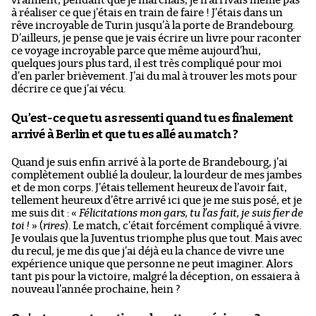
vraiment, pendant que je marchais, je n’arrivais même pas
à réaliser ce que j’étais en train de faire ! J’étais dans un
rêve incroyable de Turin jusqu’à la porte de Brandebourg.
D’ailleurs, je pense que je vais écrire un livre pour raconter
ce voyage incroyable parce que même aujourd’hui,
quelques jours plus tard, il est très compliqué pour moi
d’en parler brièvement. J’ai du mal à trouver les mots pour
décrire ce que j’ai vécu.
Qu’est-ce que tu as ressenti quand tu es finalement
arrivé à Berlin et que tu es allé au match ?
Quand je suis enfin arrivé à la porte de Brandebourg, j’ai
complètement oublié la douleur, la lourdeur de mes jambes
et de mon corps. J’étais tellement heureux de l’avoir fait,
tellement heureux d’être arrivé ici que je me suis posé, et je
me suis dit : «
Félicitations mon gars, tu l’as fait, je suis fier de
toi !
» (
rires
). Le match, c’était forcément compliqué à vivre.
Je voulais que la Juventus triomphe plus que tout. Mais avec
du recul, je me dis que j’ai déjà eu la chance de vivre une
expérience unique que personne ne peut imaginer. Alors
tant pis pour la victoire, malgré la déception, on essaiera à
nouveau l’année prochaine, hein ?