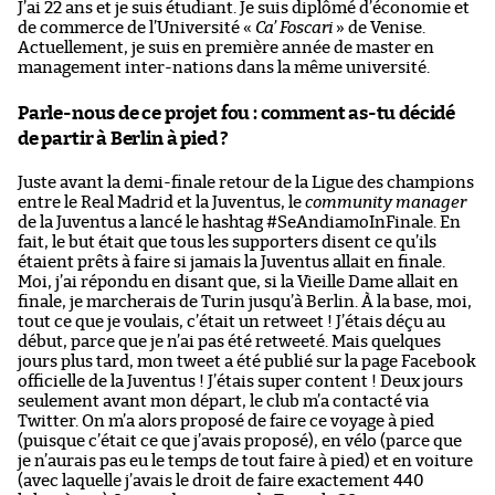
J’ai 22 ans et je suis étudiant. Je suis diplômé d’économie et
de commerce de l’Université «
Ca’ Foscari
» de Venise.
Actuellement, je suis en première année de master en
management inter-nations dans la même université.
Parle-nous de ce projet fou : comment as-tu décidé
de partir à Berlin à pied ?
Juste avant la demi-finale retour de la Ligue des champions
entre le Real Madrid et la Juventus, le
community manager
de la Juventus a lancé le hashtag #SeAndiamoInFinale. En
fait, le but était que tous les supporters disent ce qu’ils
étaient prêts à faire si jamais la Juventus allait en finale.
Moi, j’ai répondu en disant que, si la Vieille Dame allait en
finale, je marcherais de Turin jusqu’à Berlin. À la base, moi,
tout ce que je voulais, c’était un retweet ! J’étais déçu au
début, parce que je n’ai pas été retweeté. Mais quelques
jours plus tard, mon tweet a été publié sur la page Facebook
officielle de la Juventus ! J’étais super content ! Deux jours
seulement avant mon départ, le club m’a contacté via
Twitter. On m’a alors proposé de faire ce voyage à pied
(puisque c’était ce que j’avais proposé), en vélo (parce que
je n’aurais pas eu le temps de tout faire à pied) et en voiture
(avec laquelle j’avais le droit de faire exactement 440