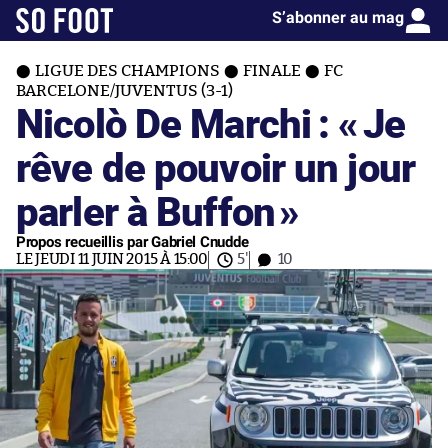
S’abonner au mag
LIGUE DES CHAMPIONS
FINALE
FC
BARCELONE/JUVENTUS (3-1)
Nicolò De Marchi : «
Je
rêve de pouvoir un jour
parler à Buffon
»
Propos recueillis par Gabriel Cnudde
LE JEUDI 11 JUIN 2015 À 15:00
5'
10