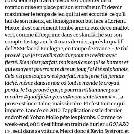
conscience qu’il allait devoir se contenter de la
rotation mise en place par son entraîneur. Et devoir
maximiser le temps de jeu qui lui est accordé, ce qu’il
fait de son mieux, en témoigne son but face à Lorient.
Mieux, il est carrément tombé amoureux de ce maillot
vert, comme il l’exprime dans ce slam lâché sur son
compte Instagram, le 4 mars dernier, après la qualif’
de l’ASSE face à Boulogne, en Coupe de France. «
Je t’ai
prouvé que je travaillerais dur pour te revêtir avec
fierté. Rien n’est parfait, mais seul ceux qui se battent et
qui essayent pourront te dire un jour, j’ai été stéphanois.
Cela n’a pas toujours été parfait, mais je ne t’ai jamais
lâché, même dans le noir où tout le monde te croyait
perdu. Je t’ai prouvé que je pourrai m’illuminer pour
renaître #qualifié#myteam#monsaintetienne#
» . La
prose est incertaine, mais sincère. Et c’est tout ce qui
importe. Lancée en 2010, l’application est le dernier
endroit où Yohan Mollo pète les plombs. Comme ce
week-end, où il s’est filmé en train de hurler «
GOLAZO
!
» , seul dans sa voiture. Merci donc à Kevin Systrom et