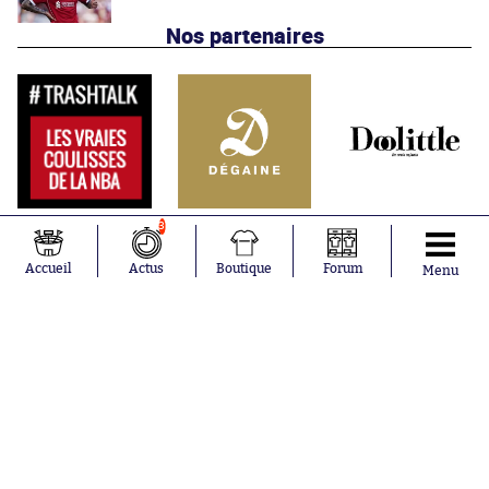
Nos partenaires
3
Accueil
Actus
Boutique
Forum
Menu
Abonnements
Contacts
La boutique SO PRESS
Mentions légales
Conditions générales d'utilisation
Publicité
Consentement RGPD
Recrutement
Joueurs en
Équipes en
tendance
tendance