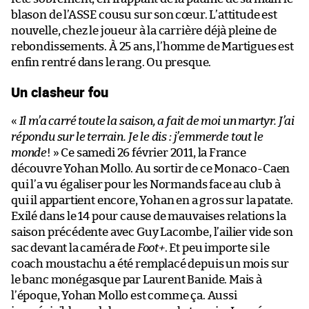
blason de l’ASSE cousu sur son cœur. L’attitude est
nouvelle, chez le joueur à la carrière déjà pleine de
rebondissements. À 25 ans, l’homme de Martigues est
enfin rentré dans le rang. Ou presque.
Un clasheur fou
«
Il m’a carré toute la saison, a fait de moi un martyr. J’ai
répondu sur le terrain. Je le dis : j’emmerde tout le
monde
! » Ce samedi 26 février 2011, la France
découvre Yohan Mollo. Au sortir de ce Monaco-Caen
qui l’a vu égaliser pour les Normands face au club à
qui il appartient encore, Yohan en a gros sur la patate.
Exilé dans le 14 pour cause de mauvaises relations la
saison précédente avec Guy Lacombe, l’ailier vide son
sac devant la caméra de
Foot+
. Et peu importe si le
coach moustachu a été remplacé depuis un mois sur
le banc monégasque par Laurent Banide. Mais à
l’époque, Yohan Mollo est comme ça. Aussi