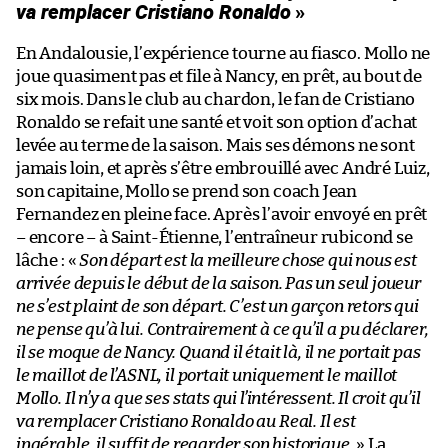
va remplacer Cristiano Ronaldo
»
En Andalousie, l’expérience tourne au fiasco. Mollo ne
joue quasiment pas et file à Nancy, en prêt, au bout de
six mois. Dans le club au chardon, le fan de Cristiano
Ronaldo se refait une santé et voit son option d’achat
levée au terme de la saison. Mais ses démons ne sont
jamais loin, et après s’être embrouillé avec André Luiz,
son capitaine, Mollo se prend son coach Jean
Fernandez en pleine face. Après l’avoir envoyé en prêt
– encore – à Saint-Étienne, l’entraîneur rubicond se
lâche : «
Son départ est la meilleure chose qui nous est
arrivée depuis le début de la saison. Pas un seul joueur
ne s’est plaint de son départ. C’est un garçon retors qui
ne pense qu’à lui. Contrairement à ce qu’il a pu déclarer,
il se moque de Nancy. Quand il était là, il ne portait pas
le maillot de l’ASNL, il portait uniquement le maillot
Mollo. Il n’y a que ses stats qui l’intéressent. Il croit qu’il
va remplacer Cristiano Ronaldo au Real. Il est
ingérable, il suffit de regarder son historique.
» La