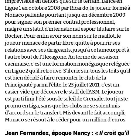
imprévisible en dehors que sur le terrain. Lancé en
Ligue 1 en octobre 2008 par Ricardo, le joueur formé à
Monaco patiente pourtant jusqu’en décembre 2009
pour signer son premier contrat professionnel,
malgré un statut d’international espoir titulaire sur le
Rocher. Pour enfin avoir son nom sur le maillot, le
joueur menace de partir libre, quitte à pourrir ses
relations avec ses dirigeants, jusqu’à ce fameux prêt à
l’autre bout de l’Hexagone. Au terme de sa saison
caennaise, c’est une formation monégasque reléguée
en Ligue 2 qu’il retrouve. S’il crie sur tous les toits qu’il
est bien décidé à faire remonter le club de la
Principauté parmi l’élite, le 23 juillet 2011, c’est un
casier vide que découvre le staff de l’ASM. Le joueur
est parti finir l’été sous le soleil de Grenade, tout juste
promu en Liga, sans que les clubs ne se soient mis
d’accord sur le transfert. Mis devant le fait accompli,
Monaco se résout à le céder pour un million d’euros.
Jean Fernandez, époque Nancy : «
Il croit qu’il