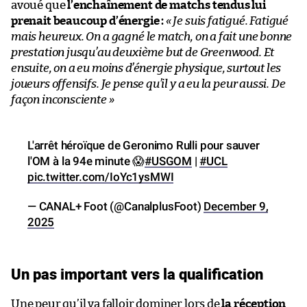
avoué que
l’enchaînement de matchs tendus lui
prenait beaucoup d’énergie :
« Je suis fatigué. Fatigué
mais heureux. On a gagné le match, on a fait une bonne
prestation jusqu’au deuxième but de Greenwood. Et
ensuite, on a eu moins d’énergie physique, surtout les
joueurs offensifs. Je pense qu’il y a eu la peur aussi. De
façon inconsciente »
L'arrêt héroïque de Geronimo Rulli pour sauver
l'OM à la 94e minute 😱
#USGOM
|
#UCL
pic.twitter.com/IoYc1ysMWI
— CANAL+ Foot (@CanalplusFoot)
December 9,
2025
Un pas important vers la qualification
Une peur qu’il va falloir dominer lors de
la réception