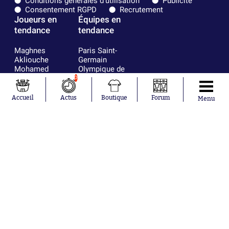
Conditions générales d'utilisation
Publicité
Consentement RGPD
Recrutement
Joueurs en
Équipes en
tendance
tendance
Maghnes
Paris Saint-
Akliouche
Germain
Mohamed
Olympique de
Salah
Marseille
0
Lionel Messi
Real Madrid
Ferrán Torres
FIFA
Accueil
Actus
Boutique
Forum
Menu
Kilian Corredor
Olympique
Franco
lyonnais
Mastantuono
AS Monaco
Orel Mangala
FC Barcelone
Rio Mavuba
Argentine
Rodri
RC Strasbourg
Mika Godts
Trabzonspor