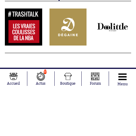
10
Accueil
Actus
Boutique
Forum
Menu
Abonnements
Contacts
La boutique SO PRESS
Mentions légales
Conditions générales d'utilisation
Publicité
Consentement RGPD
Recrutement
Joueurs en
Équipes en
tendance
tendance
Mohamed
Chelsea