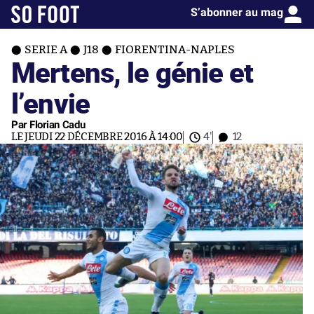
S’abonner au mag
SERIE A
J18
FIORENTINA-NAPLES
Mertens, le génie et
l’envie
Par Florian Cadu
LE JEUDI 22 DÉCEMBRE 2016 À 14:00
4'
12