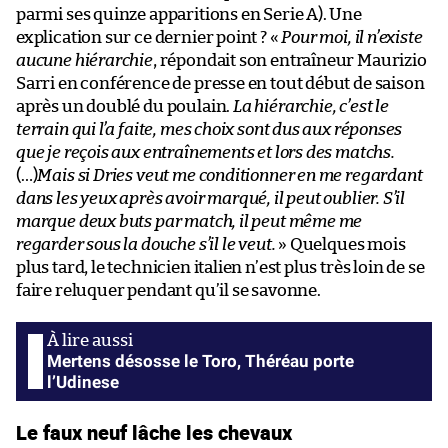
parmi ses quinze apparitions en Serie A). Une
explication sur ce dernier point ? «
Pour moi, il n’existe
aucune hiérarchie
, répondait son entraîneur Maurizio
Sarri en conférence de presse en tout début de saison
après un doublé du poulain.
La hiérarchie, c’est le
terrain qui l’a faite, mes choix sont dus aux réponses
que je reçois aux entraînements et lors des matchs.
(…)
Mais si Dries veut me conditionner en me regardant
dans les yeux après avoir marqué, il peut oublier. S’il
marque deux buts par match, il peut même me
regarder sous la douche s’il le veut.
» Quelques mois
plus tard, le technicien italien n’est plus très loin de se
faire reluquer pendant qu’il se savonne.
Mertens désosse le Toro, Théréau porte
l’Udinese
Le faux neuf lâche les chevaux