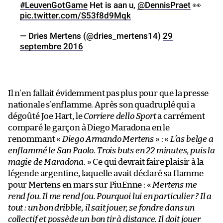
#LeuvenGotGame
Het is aan u,
@DennisPraet
👀
pic.twitter.com/S53f8d9Mqk
— Dries Mertens (@dries_mertens14)
29
septembre 2016
Il n’en fallait évidemment pas plus pour que la presse
nationale s’enflamme. Après son quadruplé qui a
dégoûté Joe Hart, le
Corriere dello Sport
a carrément
comparé le garçon à Diego Maradona en le
renommant «
Diego Armando Mertens
» : «
L’as belge a
enflammé le San Paolo. Trois buts en 22 minutes, puis la
magie de Maradona.
» Ce qui devrait faire plaisir à la
légende argentine, laquelle avait déclaré sa flamme
pour Mertens en mars sur PiuEnne : «
Mertens me
rend fou. Il me rend fou. Pourquoi lui en particulier ? Il a
tout : un bon dribble, il sait jouer, se fondre dans un
collectif et possède un bon tir à distance. Il doit jouer