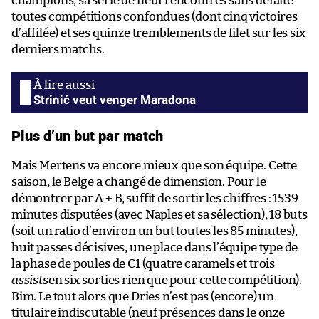
champions, sa série de neuf rencontres sans défaite
toutes compétitions confondues (dont cinq victoires
d’affilée) et ses quinze tremblements de filet sur les six
derniers matchs.
Strinić veut venger Maradona
Plus d’un but par match
Mais Mertens va encore mieux que son équipe. Cette
saison, le Belge a changé de dimension. Pour le
démontrer par A + B, suffit de sortir les chiffres : 1539
minutes disputées (avec Naples et sa sélection), 18 buts
(soit un ratio d’environ un but toutes les 85 minutes),
huit passes décisives, une place dans l’équipe type de
la phase de poules de C1 (quatre caramels et trois
assists
en six sorties rien que pour cette compétition).
Bim. Le tout alors que Dries n’est pas (encore) un
titulaire indiscutable (neuf présences dans le onze