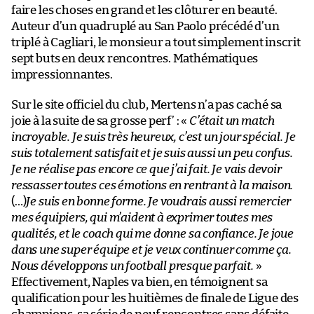
faire les choses en grand et les clôturer en beauté.
Auteur d’un quadruplé au San Paolo précédé d’un
triplé à Cagliari, le monsieur a tout simplement inscrit
sept buts en deux rencontres. Mathématiques
impressionnantes.
Sur le site officiel du club, Mertens n’a pas caché sa
joie à la suite de sa grosse perf’ : «
C’était un match
incroyable. Je suis très heureux, c’est un jour spécial. Je
suis totalement satisfait et je suis aussi un peu confus.
Je ne réalise pas encore ce que j’ai fait. Je vais devoir
ressasser toutes ces émotions en rentrant à la maison.
(…)
Je suis en bonne forme. Je voudrais aussi remercier
mes équipiers, qui m’aident à exprimer toutes mes
qualités, et le coach qui me donne sa confiance. Je joue
dans une super équipe et je veux continuer comme ça.
Nous développons un football presque parfait.
»
Effectivement, Naples va bien, en témoignent sa
qualification pour les huitièmes de finale de Ligue des