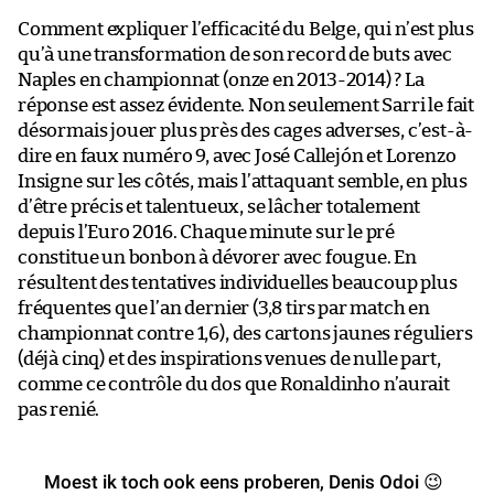
Comment expliquer l’efficacité du Belge, qui n’est plus
qu’à une transformation de son record de buts avec
Naples en championnat (onze en 2013-2014) ? La
réponse est assez évidente. Non seulement Sarri le fait
désormais jouer plus près des cages adverses, c’est-à-
dire en faux numéro 9, avec José Callejón et Lorenzo
Insigne sur les côtés, mais l’attaquant semble, en plus
d’être précis et talentueux, se lâcher totalement
depuis l’Euro 2016. Chaque minute sur le pré
constitue un bonbon à dévorer avec fougue. En
résultent des tentatives individuelles beaucoup plus
fréquentes que l’an dernier (3,8 tirs par match en
championnat contre 1,6), des cartons jaunes réguliers
(déjà cinq) et des inspirations venues de nulle part,
comme ce contrôle du dos que Ronaldinho n’aurait
pas renié.
Moest ik toch ook eens proberen, Denis Odoi 😉