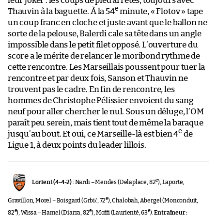
leur joker : les coups de pied arrêtés, toujours avec
e
Thauvin à la baguette. À la 54
minute, « Flotov » tape
un coup franc en cloche et juste avant que le ballon ne
sorte de la pelouse, Balerdi cale sa tête dans un angle
impossible dans le petit filet opposé. L’ouverture du
score a le mérite de relancer le moribond rythme de
cette rencontre. Les Marseillais poussent pour tuer la
rencontre et par deux fois, Sanson et Thauvin ne
trouvent pas le cadre. En fin de rencontre, les
hommes de Christophe Pélissier envoient du sang
neuf pour aller chercher le nul. Sous un déluge, l’OM
paraît peu serein, mais tient tout de même la baraque
e
jusqu’au bout. Et oui, ce Marseille-là est bien 4
de
Ligue 1, à deux points du leader lillois.
e
Lorient (4-4-2) :
Nardi – Mendes (Delaplace, 82
), Laporte,
e
Gravillon, Morel – Boisgard (Grbić, 72
), Chalobah, Abergel (Monconduit,
e
e
e
82
), Wissa – Hamel (Diarra, 82
), Moffi (Laurienté, 63
).
Entraîneur :