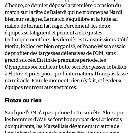
d’heure, ce dernier dépose la première occasion du
match sur la tête de Balerdi qui ne trompe pas Nardi,
bien sur sa ligne. Le match s’équilibre et la lutte au
milieu de terrain fait rage. Forcément, les deux
équipes se fatiguent et peinent à être justes
techniquement lors des dernières transmissions. Côté
Merlu, le bloc est bien organisé, et Yoane Wissa essaie
de profiter des largesses défensives de l’OM, sans
grand succès. En fin de première période, les
Olympiens sortent leur botte secrète : passer le ballon
à Flotov et prier pour que l’international français fasse
un miracle. Pour le moment, rien n’y fait, et les deux
équipes rentrent aux vestiaires.
Flotov ou rien
Sauf que l’OM n’a pas qu’une botte secrète. Alors que
les hommes d’AVB se font bouger par des Lorientais
conquérants, les Marseillais dégainent un autre de