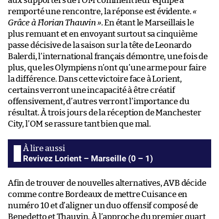
aux supporters de l’OM comment leur équipe a
remporté une rencontre, la réponse est évidente.
«
Grâce à Florian Thauvin »
. En étant le Marseillais le
plus remuant et en envoyant surtout sa cinquième
passe décisive de la saison sur la tête de Leonardo
Balerdi, l’international français démontre, une fois de
plus, que les Olympiens n’ont qu’une arme pour faire
la différence. Dans cette victoire face à Lorient,
certains verront une incapacité à être créatif
offensivement, d’autres verront l’importance du
résultat. À trois jours de la réception de Manchester
City, l’OM se rassure tant bien que mal.
Revivez Lorient – Marseille (0 – 1)
Afin de trouver de nouvelles alternatives, AVB décide
comme contre Bordeaux de mettre Cuisance en
numéro 10 et d’aligner un duo offensif composé de
Benedetto et Thauvin. À l’approche du premier quart