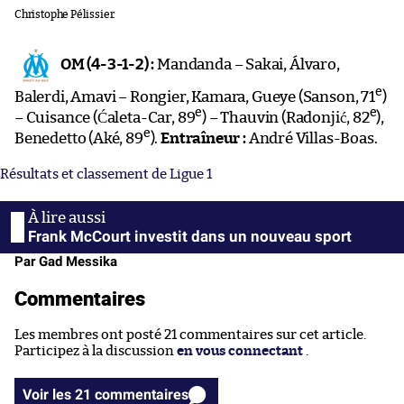
Christophe Pélissier.
OM (4-3-1-2) :
Mandanda – Sakai, Álvaro,
e
Balerdi, Amavi – Rongier, Kamara, Gueye (Sanson, 71
)
e
e
– Cuisance (Ćaleta-Car, 89
) – Thauvin (Radonjić, 82
),
e
Benedetto (Aké, 89
).
Entraîneur :
André Villas-Boas.
Résultats et classement de Ligue 1
Frank McCourt investit dans un nouveau sport
Par Gad Messika
Commentaires
Les membres ont posté 21 commentaires sur cet article.
Participez à la discussion
en vous connectant
.
Voir les 21 commentaires