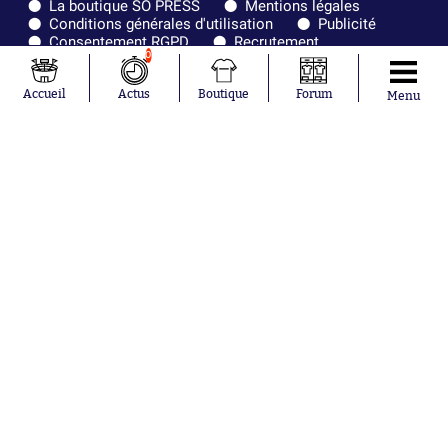
La boutique SO PRESS
Mentions légales
Conditions générales d'utilisation
Publicité
Consentement RGPD
Recrutement
0
Joueurs en
Équipes en
tendance
tendance
Accueil
Actus
Boutique
Forum
Menu
Maghnes
Paris Saint-
Akliouche
Germain
Mohamed
Olympique de
Salah
Marseille
Lionel Messi
Real Madrid
Ferrán Torres
FIFA
Kilian Corredor
Olympique
Franco
lyonnais
Mastantuono
AS Monaco
Orel Mangala
FC Barcelone
Rio Mavuba
Argentine
Rodri
RC Strasbourg
Mika Godts
Trabzonspor