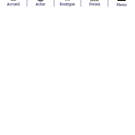
Accueil
Actus
Boutique
Forum
Menu
Abonnements
Contacts
La boutique SO PRESS
Mentions légales
Conditions générales d'utilisation
Publicité
Consentement RGPD
Recrutement
Joueurs en
Équipes en
tendance
tendance
Lionel Messi
Paris Saint-
Maghnes
Germain