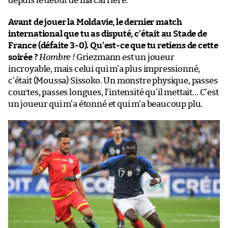
depuis le début de ma carrière.
Avant de jouer la Moldavie, le dernier match
international que tu as disputé, c’était au Stade de
France (défaite 3-0). Qu’est-ce que tu retiens de cette
soirée ?
Hombre !
Griezmann est un joueur
incroyable, mais celui qui m’a plus impressionné,
c’était (Moussa) Sissoko. Un monstre physique, passes
courtes, passes longues, l’intensité qu’il mettait… C’est
un joueur qui m’a étonné et qui m’a beaucoup plu.