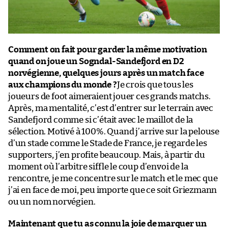
Comment on fait pour garder la même motivation
quand on joue un Sogndal-Sandefjord en D2
norvégienne, quelques jours après un match face
aux champions du monde ?
Je crois que tous les
joueurs de foot aimeraient jouer ces grands matchs.
Après, ma mentalité, c’est d’entrer sur le terrain avec
Sandefjord comme si c’était avec le maillot de la
sélection. Motivé à 100%. Quand j’arrive sur la pelouse
d’un stade comme le Stade de France, je regarde les
supporters, j’en profite beaucoup. Mais, à partir du
moment où l’arbitre siffle le coup d’envoi de la
rencontre, je me concentre sur le match et le mec que
j’ai en face de moi, peu importe que ce soit Griezmann
ou un nom norvégien.
Maintenant que tu as connu la joie de marquer un