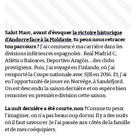
Salut Marc, avant d’évoquer
la victoire historique
d’Andorre face à la Moldavie
, tu peux nous retracer
ton parcours ?
J’ai commencé ma carrière dans les
divisions inférieures espagnoles : Real Madrid C,
Atlético Baleares, Deportivo Aragón… des clubs
prestigieux. Puis, j’ai voyagé en Finlande, où j’ai
remporté la Coupe nationale avec SJK en 2016. Et, j’ai
eu l’opportunité de jouer en Norvège, à Sandefjord.
On est descendu la saison dernière et on espère bien
remonter en première division cette saison.
La nuit dernière a été courte, non ?
Comme tu peux
l’imaginer, on n’a pas beaucoup dormi. Il y a des nuits
où il faut savourer. Je l’ai passée aux côtés de la famille
et de mes coéquipiers.