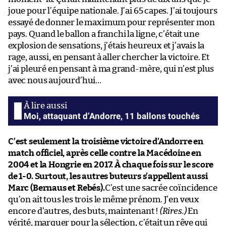
joue pour l’équipe nationale. J’ai 65 capes. J’ai toujours
essayé de donner le maximum pour représenter mon
pays. Quand le ballon a franchi la ligne, c’était une
explosion de sensations, j’étais heureux et j’avais la
rage, aussi, en pensant à aller chercher la victoire. Et
j’ai pleuré en pensant à ma grand-mère, qui n’est plus
avec nous aujourd’hui…
Moi, attaquant d’Andorre, 11 ballons touchés
C’est seulement la troisième victoire d’Andorre en
match officiel, après celle contre la Macédoine en
2004 et la Hongrie en 2017. À chaque fois sur le score
de 1-0. Surtout, les autres buteurs s’appellent aussi
Marc (Bernaus et Rebés).
C’est une sacrée coïncidence
qu’on ait tous les trois le même prénom. J’en veux
encore d’autres, des buts, maintenant !
(Rires.)
En
vérité, marquer pour la sélection, c’était un rêve qui