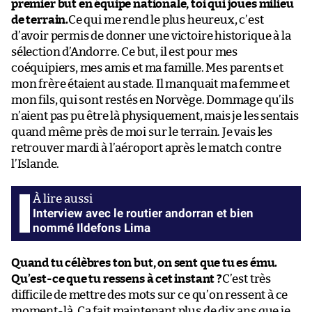
premier but en équipe nationale, toi qui joues milieu
de terrain.
Ce qui me rend le plus heureux, c’est
d’avoir permis de donner une victoire historique à la
sélection d’Andorre. Ce but, il est pour mes
coéquipiers, mes amis et ma famille. Mes parents et
mon frère étaient au stade. Il manquait ma femme et
mon fils, qui sont restés en Norvège. Dommage qu’ils
n’aient pas pu être là physiquement, mais je les sentais
quand même près de moi sur le terrain. Je vais les
retrouver mardi à l’aéroport après le match contre
l’Islande.
Interview avec le routier andorran et bien
nommé Ildefons Lima
Quand tu célèbres ton but, on sent que tu es ému.
Qu’est-ce que tu ressens à cet instant ?
C’est très
difficile de mettre des mots sur ce qu’on ressent à ce
moment-là. Ça fait maintenant plus de dix ans que je