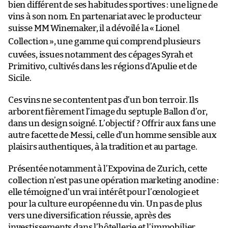
bien différent de ses habitudes sportives : une ligne de
vins à son nom. En partenariat avec le producteur
suisse MM Winemaker, il a dévoilé la «
Lionel
Collection
», une gamme qui comprend plusieurs
cuvées, issues notamment des cépages Syrah et
Primitivo, cultivés dans les régions d’Apulie et de
Sicile.
Ces vins ne se contentent pas d’un bon terroir. Ils
arborent fièrement l’image du septuple Ballon d’or,
dans un design soigné. L’objectif ? Offrir aux fans une
autre facette de Messi, celle d’un homme sensible aux
plaisirs authentiques, à la tradition et au partage.
Présentée notamment à l’Expovina de Zurich, cette
collection n’est pas une opération marketing anodine :
elle témoigne d’un vrai intérêt pour l’œnologie et
pour la culture européenne du vin. Un pas de plus
vers une diversification réussie, après des
investissements dans l’hôtellerie et l’immobilier.