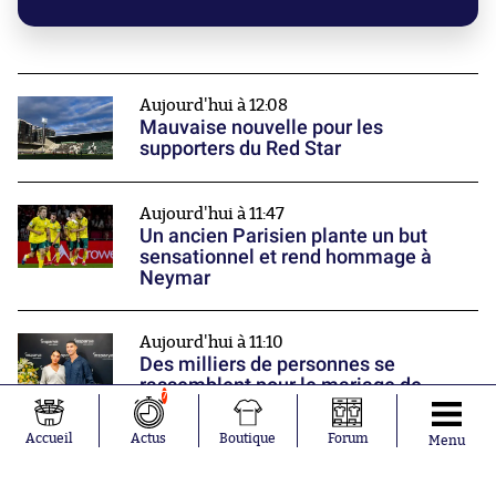
Aujourd'hui à 12:08
Mauvaise nouvelle pour les
supporters du Red Star
Aujourd'hui à 11:47
Un ancien Parisien plante un but
sensationnel et rend hommage à
Neymar
Aujourd'hui à 11:10
Des milliers de personnes se
rassemblent pour le mariage de
7
Cristiano Ronaldo... et tombent sur
des inconnus
Accueil
Actus
Boutique
Forum
Menu
Nos partenaires