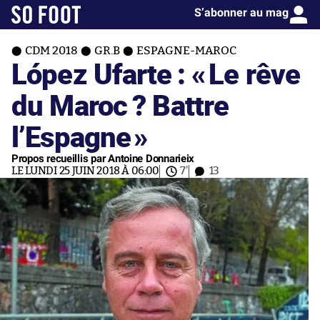
S’abonner au mag
CDM 2018
GR.B
ESPAGNE-MAROC
López Ufarte : «
Le rêve
du Maroc ? Battre
l’Espagne
»
Propos recueillis par Antoine Donnarieix
LE LUNDI 25 JUIN 2018 À 06:00
7'
13