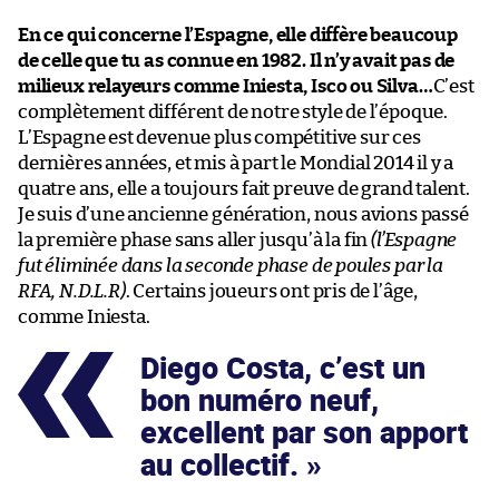
En ce qui concerne l’Espagne, elle diffère beaucoup
de celle que tu as connue en 1982. Il n’y avait pas de
milieux relayeurs comme Iniesta, Isco ou Silva…
C’est
complètement différent de notre style de l’époque.
L’Espagne est devenue plus compétitive sur ces
dernières années, et mis à part le Mondial 2014 il y a
quatre ans, elle a toujours fait preuve de grand talent.
Je suis d’une ancienne génération, nous avions passé
la première phase sans aller jusqu’à la fin
(l’Espagne
fut éliminée dans la seconde phase de poules par la
RFA, N.D.L.R)
. Certains joueurs ont pris de l’âge,
comme Iniesta.
Diego Costa, c’est un
bon numéro neuf,
excellent par son apport
au collectif.