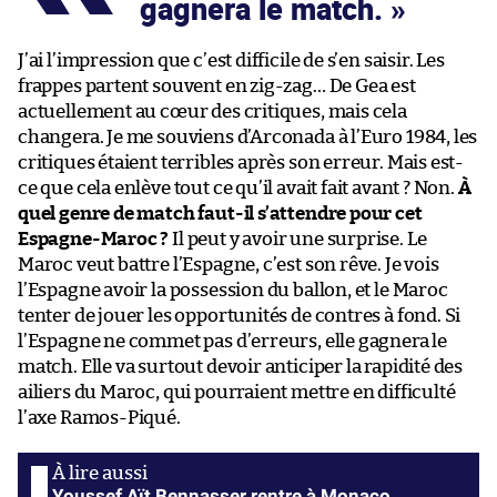
gagnera le match.
J’ai l’impression que c’est difficile de s’en saisir. Les
frappes partent souvent en zig-zag… De Gea est
actuellement au cœur des critiques, mais cela
changera. Je me souviens d’Arconada à l’Euro 1984, les
critiques étaient terribles après son erreur. Mais est-
ce que cela enlève tout ce qu’il avait fait avant ? Non.
À
quel genre de match faut-il s’attendre pour cet
Espagne-Maroc ?
Il peut y avoir une surprise. Le
Maroc veut battre l’Espagne, c’est son rêve. Je vois
l’Espagne avoir la possession du ballon, et le Maroc
tenter de jouer les opportunités de contres à fond. Si
l’Espagne ne commet pas d’erreurs, elle gagnera le
match. Elle va surtout devoir anticiper la rapidité des
ailiers du Maroc, qui pourraient mettre en difficulté
l’axe Ramos-Piqué.
Youssef Aït Bennasser rentre à Monaco