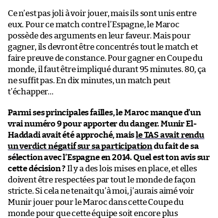
Ce n’est pas joli à voir jouer, mais ils sont unis entre
eux. Pour ce match contre l’Espagne, le Maroc
possède des arguments en leur faveur. Mais pour
gagner, ils devront être concentrés tout le match et
faire preuve de constance. Pour gagner en Coupe du
monde, il faut être impliqué durant 95 minutes. 80, ça
ne suffit pas. En dix minutes, un match peut
t’échapper…
Parmi ses principales failles, le Maroc manque d’un
vrai numéro 9 pour apporter du danger. Munir El-
Haddadi avait été approché, mais
le TAS avait rendu
un verdict négatif sur sa participation
du fait de sa
sélection avec l’Espagne en 2014. Quel est ton avis sur
cette décision ?
Il y a des lois mises en place, et elles
doivent être respectées par tout le monde de façon
stricte. Si cela ne tenait qu’à moi, j’aurais aimé voir
Munir jouer pour le Maroc dans cette Coupe du
monde pour que cette équipe soit encore plus