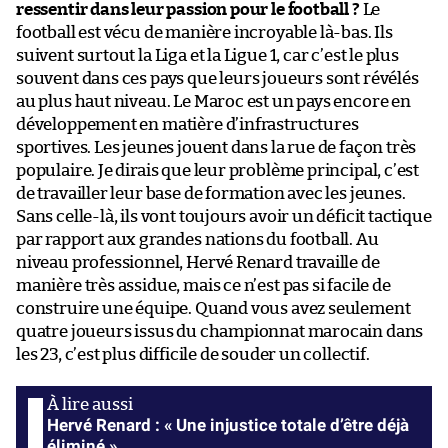
ressentir dans leur passion pour le football ?
Le
football est vécu de manière incroyable là-bas. Ils
suivent surtout la Liga et la Ligue 1, car c’est le plus
souvent dans ces pays que leurs joueurs sont révélés
au plus haut niveau. Le Maroc est un pays encore en
développement en matière d’infrastructures
sportives. Les jeunes jouent dans la rue de façon très
populaire. Je dirais que leur problème principal, c’est
de travailler leur base de formation avec les jeunes.
Sans celle-là, ils vont toujours avoir un déficit tactique
par rapport aux grandes nations du football. Au
niveau professionnel, Hervé Renard travaille de
manière très assidue, mais ce n’est pas si facile de
construire une équipe. Quand vous avez seulement
quatre joueurs issus du championnat marocain dans
les 23, c’est plus difficile de souder un collectif.
Hervé Renard : « Une injustice totale d’être déjà
éliminé »