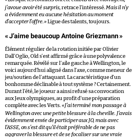
j’avoue avoir été surpris,
retrace l’intéressé.
Mais il n’y
a évidemment eu aucune hésitation au moment
d’accepter l’offre.
»
Ligue des talents, toujours.
«
J’aime beaucoup Antoine Griezmann
»
Élément régulier de la rotation initiée par Olivier
Dall’Oglio, Old s’est affirmé grâce à une polyvalence
remarquée. Révélé sur l’aile gauche à Wellington, le
voici aujourd’hui aligné dans l’axe, comme meneur de
jeu/soutien de l’attaquant. La caractéristique d’un
bonhomme déclinable à tout système ? Certainement.
Durant l’été, le joueur a ainsi refusé sa convocation
aux Jeux olympiques, au profit d’une préparation
complète avec les Verts.
«
J’ai terminé mon passage à
Wellington avec une petite blessure à la cheville. J’avais
évidemment envie de participer aux JO, mais avec
l’ASSE, on s’est dit qu’il était préférable de ne pas
aggraver la blessure et de se focaliser sur une vraie