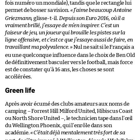
fois numéro un mondiale), tandis que le rectangle lui
permet de bosser sa vision.
«
J’aime beaucoup Antoine
Griezmann,
glisse-t-il.
Depuis son Euro 2016, où il a
vraiment brillé, j’essaye de m’en inspirer. C’est un
faiseur de jeu, un joueur qui brouille les pistes sur la
ligne offensive, et c’est ce que j’essaye aussi de faire, en
travaillant ma polyvalence.
»
Nul ne sait si le Français a
eu une quelconque influence dans le choix de Ben Old
de définitivement basculer vers le football, mais force
est de constater qu’à 16 ans, les choses se sont
accélérées.
Green life
Après avoir écumé des clubs amateurs aux noms de
camping – Forrest Hill Milford United, Hibiscus Coast
ou North Shore United –, le technicien tape dans l’œil
du Wellington Phoenix, qui l’enrôle dans son
académie.
«
C’était déjà mentalement très fort de sa