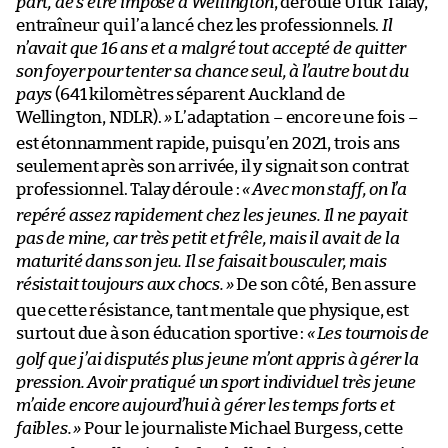
part, de s’être imposé à Wellington
, déroule Ufuk Talay,
entraîneur qui l’a lancé chez les professionnels.
Il
n’avait que 16 ans et a malgré tout accepté de quitter
son foyer pour tenter sa chance seul, à l’autre bout du
pays
(641 kilomètres séparent Auckland de
Wellington, NDLR).
»
L’adaptation – encore une fois –
est étonnamment rapide, puisqu’en 2021, trois ans
seulement après son arrivée, il y signait son contrat
professionnel. Talay déroule :
«
Avec mon staff, on l’a
repéré assez rapidement chez les jeunes. Il ne payait
pas de mine, car très petit et frêle, mais il avait de la
maturité dans son jeu. Il se faisait bousculer, mais
résistait toujours aux chocs.
»
De son côté, Ben assure
que cette résistance, tant mentale que physique, est
surtout due à son éducation sportive :
«
Les tournois de
golf que j’ai disputés plus jeune m’ont appris à gérer la
pression. Avoir pratiqué un sport individuel très jeune
m’aide encore aujourd’hui à gérer les temps forts et
faibles.
»
Pour le journaliste Michael Burgess, cette