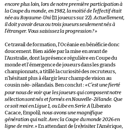
encore plus loin, lors de notre première participation à
la Coupe du monde, en 1982, la moitié de l’effectif était
née au Royaume-Uni
(11 joueurs sur 22)
. Actuellement,
il doit y avoir deux ou trois joueurs seulement nés à
l’étranger. Vous saisissez la progression ?
»
Ce travail de formation, l’Océanie en bénéficie donc
doucement. Bien aidée par la mise en avant de
l’Australie, dont la présence régulière en Coupe du
monde et l’émergence de joueurs dans les grands
championnats, a titillé la curiosité des recruteurs,
n’hésitant plus à élargir leur champ de vision au
cousin néo-zélandais. Ben conclut :
«
C’est une fierté
pour nous de voir que les joueurs qui composent notre
sélection sont nés et formés en Nouvelle-Zélande. Que
ce soit moi en Ligue 1, ou Libe en Serie A
(Liberato
Cacace, Empoli)
, nous avons une magnifique
génération qui naît. Avec la Coupe du monde 2026 en
ligne de mire.
»
En attendant de (re)visiter l’Amérique,