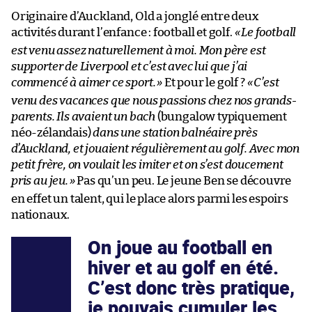
Originaire d’Auckland, Old a jonglé entre deux
activités durant l’enfance : football et golf.
«
Le football
est venu assez naturellement à moi. Mon père est
supporter de Liverpool et c’est avec lui que j’ai
commencé à aimer ce sport.
»
Et pour le golf ?
«
C’est
venu des vacances que nous passions chez nos grands-
parents. Ils avaient un bach
(bungalow typiquement
néo-zélandais)
dans une station balnéaire près
d’Auckland, et jouaient régulièrement au golf. Avec mon
petit frère, on voulait les imiter et on s’est doucement
pris au jeu.
»
Pas qu’un peu. Le jeune Ben se découvre
en effet un talent, qui le place alors parmi les espoirs
nationaux.
On joue au football en
hiver et au golf en été.
C’est donc très pratique,
je pouvais cumuler les