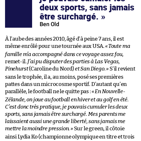
deux sports, sans jamais
être surchargé.
Ben Old
À l’aube des années 2010, âgé d’à peine 7 ans, il est
même enrôlé pour une tournée aux USA.
«
Toute ma
famille m’a accompagné dans ce voyage assez fou,
remet-il.
J’ai pu disputer des parties à Las Vegas,
Pinehurst
(Caroline du Nord)
et San Diego.
»
S’il revient
sans le trophée, il a, au moins, posé ses premières
pattes dans un microcosme sportif. D’autant qu’en
parallèle, le football ne le quitte pas :
«
En Nouvelle-
Zélande, on joue au football en hiver et au golf en été.
C’est donc très pratique, je pouvais cumuler les deux
sports, sans jamais être surchargé. Mes parents me
laissaient aussi une grande liberté, sans jamais me
mettre la moindre pression.
»
Sur le green, il côtoie
ainsi Lydia Ko (championne olympique en titre et trois