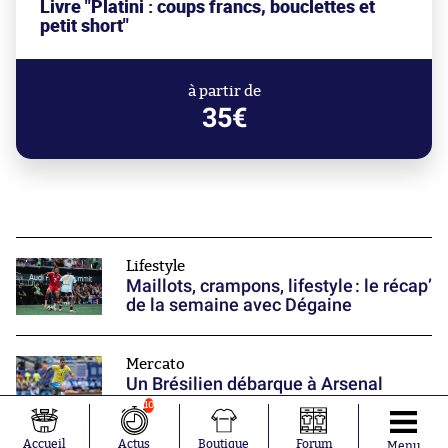
Livre "Platini : coups francs, bouclettes et
petit short"
à partir de
35€
Lifestyle
Maillots, crampons, lifestyle : le récap’
de la semaine avec Dégaine
Mercato
Un Brésilien débarque à Arsenal
10
Accueil
Actus
Boutique
Forum
Menu