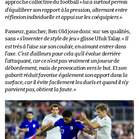
approche collective du football
«
lui a surtout permis
d’équilibrer son rapport à la pression, alternant entre
réflexion individuelle et appui sur les coéquipiers
».
Passeur, gaucher, Ben Old joue donc sur ses qualités,
sans
«
s’inventer de style de jeu
»
glisse Ufuk Talay.
«
Il
est très à l’aise sur son couloir, en aimant entrer dans
l’axe.
C’est d’ailleurs pour cela qu’il évolue derrière
l’attaquant, car ce n’est pas vraiment un joueur de
débordement, mais de provocation vers le but. Et son
gabarit réduit favorise également son apport dans la
surface, car il évite facilement les duels et quand il n’y
parvient pas, obtient la faute.
»