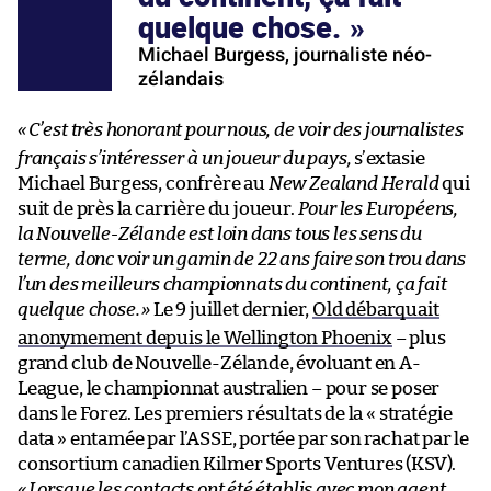
quelque chose.
Michael Burgess, journaliste néo-
zélandais
«
C’est très honorant pour nous, de voir des journalistes
français s’intéresser à un joueur du pays,
s’extasie
Michael Burgess, confrère au
New Zealand Herald
qui
suit de près la carrière du joueur.
Pour les Européens,
la Nouvelle-Zélande est loin dans tous les sens du
terme, donc voir un gamin de 22 ans faire son trou dans
l’un des meilleurs championnats du continent, ça fait
quelque chose.
»
Le 9 juillet dernier,
Old débarquait
anonymement depuis le Wellington Phoenix
– plus
grand club de Nouvelle-Zélande, évoluant en A-
League, le championnat australien – pour se poser
dans le Forez. Les premiers résultats de la « stratégie
data » entamée par l’ASSE, portée par son rachat par le
consortium canadien Kilmer Sports Ventures (KSV).
«
Lorsque les contacts ont été établis avec mon agent,