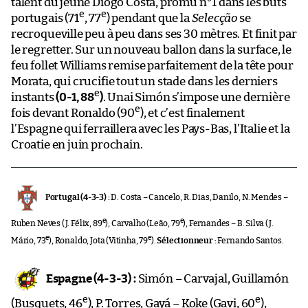
talent du jeune Diogo Costa, promu n°1 dans les buts
e
e
portugais (71
, 77
) pendant que la
Selecção
se
recroqueville peu à peu dans ses 30 mètres. Et finit par
le regretter. Sur un nouveau ballon dans la surface, le
feu follet Williams remise parfaitement de la tête pour
Morata, qui crucifie tout un stade dans les derniers
e
instants
(0-1, 88
)
. Unai Simón s’impose une dernière
e
fois devant Ronaldo (90
), et c’est finalement
l’Espagne qui ferraillera avec les Pays-Bas, l’Italie et la
Croatie en juin prochain.
Portugal (4-3-3) :
D. Costa – Cancelo, R. Dias, Danilo, N. Mendes –
e
e
Ruben Neves (J. Félix, 89
), Carvalho (Leão, 79
), Fernandes – B. Silva (J.
e
e
Mário, 73
), Ronaldo, Jota (Vitinha, 79
).
Sélectionneur :
Fernando Santos.
Espagne (4-3-3) :
Simón – Carvajal, Guillamón
e
e
(Busquets, 46
), P. Torres, Gayá – Koke (Gavi, 60
),