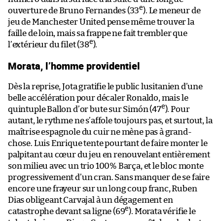
e
ouverture de Bruno Fernandes (33
). Le meneur de
jeu de Manchester United pense même trouver la
faille de loin, mais sa frappe ne fait trembler que
e
l’extérieur du filet (38
).
Morata, l’homme providentiel
Dès la reprise, Jota gratifie le public lusitanien d’une
belle accélération pour décaler Ronaldo, mais le
e
quintuple Ballon d’or bute sur Simón (47
). Pour
autant, le rythme ne s’affole toujours pas, et surtout, la
maîtrise espagnole du cuir ne mène pas à grand-
chose. Luis Enrique tente pourtant de faire monter le
palpitant au cœur du jeu en renouvelant entièrement
son milieu avec un trio 100% Barça, et le bloc monte
progressivement d’un cran. Sans manquer de se faire
encore une frayeur sur un long coup franc, Ruben
Dias obligeant Carvajal à un dégagement en
e
catastrophe devant sa ligne (69
). Morata vérifie le