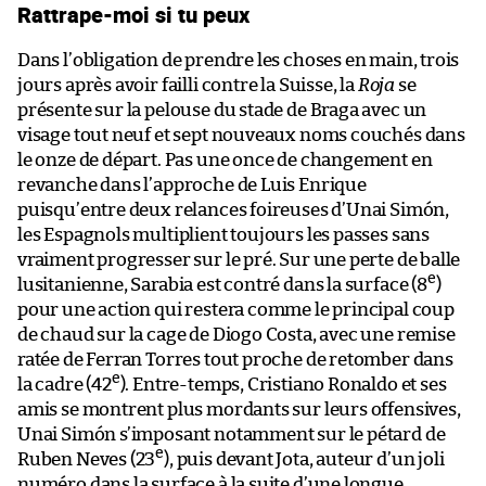
Rattrape-moi si tu peux
Dans l’obligation de prendre les choses en main, trois
jours après avoir failli contre la Suisse, la
Roja
se
présente sur la pelouse du stade de Braga avec un
visage tout neuf et sept nouveaux noms couchés dans
le onze de départ. Pas une once de changement en
revanche dans l’approche de Luis Enrique
puisqu’entre deux relances foireuses d’Unai Simón,
les Espagnols multiplient toujours les passes sans
vraiment progresser sur le pré. Sur une perte de balle
e
lusitanienne, Sarabia est contré dans la surface (8
)
pour une action qui restera comme le principal coup
de chaud sur la cage de Diogo Costa, avec une remise
ratée de Ferran Torres tout proche de retomber dans
e
la cadre (42
). Entre-temps, Cristiano Ronaldo et ses
amis se montrent plus mordants sur leurs offensives,
Unai Simón s’imposant notamment sur le pétard de
e
Ruben Neves (23
), puis devant Jota, auteur d’un joli
numéro dans la surface à la suite d’une longue