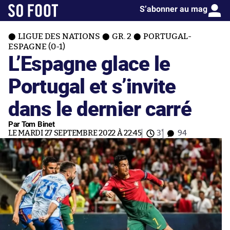
S’abonner au mag
LIGUE DES NATIONS
GR. 2
PORTUGAL-
ESPAGNE (0-1)
L’Espagne glace le
Portugal et s’invite
dans le dernier carré
Par Tom Binet
LE MARDI 27 SEPTEMBRE 2022 À 22:45
3'
94