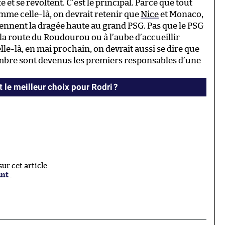
te et se révoltent. C’est le principal. Parce que tout
mme celle-là, on devrait retenir que
Nice
et Monaco,
tiennent la dragée haute au grand PSG. Pas que le PSG
la route du Roudourou ou à l’aube d’accueillir
lle-là, en mai prochain, on devrait aussi se dire que
cembre sont devenus les premiers responsables d’une
t le meilleur choix pour Rodri ?
r cet article.
ant
.