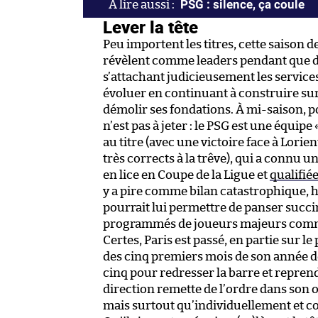
PSG : silence, ça coule
Lever la tête
Peu importent les titres, cette saison de
révèlent comme leaders pendant que d’
s’attachant judicieusement les services
évoluer en continuant à construire sur d
démolir ses fondations. À mi-saison, po
n’est pas à jeter : le PSG est une équipe
au titre (avec une victoire face à Lori
très corrects à la trêve), qui a connu u
en lice en Coupe de la Ligue et
qualifié
y a pire comme bilan catastrophique, h
pourrait lui permettre de panser succi
programmés de joueurs majeurs comme
Certes, Paris est passé, en partie sur le 
des cinq premiers mois de son année de t
cinq pour redresser la barre et repren
direction remette de l’ordre dans son 
mais surtout qu’individuellement et co