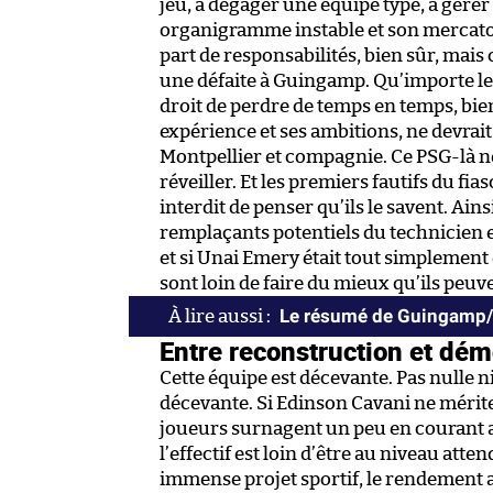
jeu, à dégager une équipe type, à gérer
organigramme instable et son mercato m
part de responsabilités, bien sûr, mais
une défaite à Guingamp. Qu’importe le p
droit de perdre de temps en temps, bien
expérience et ses ambitions, ne devrai
Montpellier et compagnie. Ce PSG-là ne
réveiller. Et les premiers fautifs du fias
interdit de penser qu’ils le savent. Ain
remplaçants potentiels du technicien e
et si Unai Emery était tout simplement 
sont loin de faire du mieux qu’ils peuve
Le résumé de Guingamp
Entre reconstruction et dém
Cette équipe est décevante. Pas nulle n
décevante. Si Edinson Cavani ne mérite
joueurs surnagent un peu en courant alt
l’effectif est loin d’être au niveau atte
immense projet sportif, le rendement 