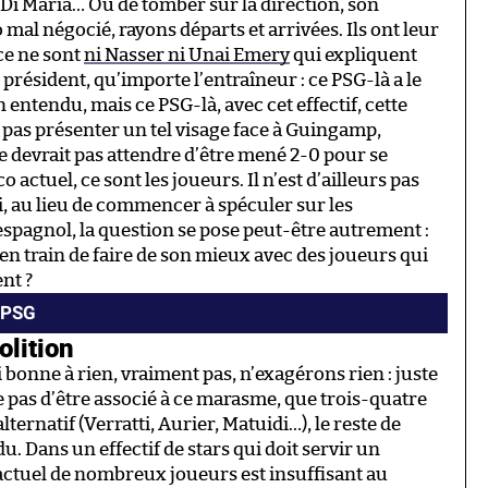
 Di Maria… Ou de tomber sur la direction, son
al négocié, rayons départs et arrivées. Ils ont leur
 ce ne sont
ni Nasser ni Unai Emery
qui expliquent
résident, qu’importe l’entraîneur : ce PSG-là a le
 entendu, mais ce PSG-là, avec cet effectif, cette
t pas présenter un tel visage face à Guingamp,
 devrait pas attendre d’être mené 2-0 pour se
co actuel, ce sont les joueurs. Il n’est d’ailleurs pas
si, au lieu de commencer à spéculer sur les
spagnol, la question se pose peut-être autrement :
en train de faire de son mieux avec des joueurs qui
nt ?
/PSG
olition
i bonne à rien, vraiment pas, n’exagérons rien : juste
 pas d’être associé à ce marasme, que trois-quatre
ernatif (Verratti, Aurier, Matuidi…), le reste de
ndu. Dans un effectif de stars qui doit servir un
actuel de nombreux joueurs est insuffisant au