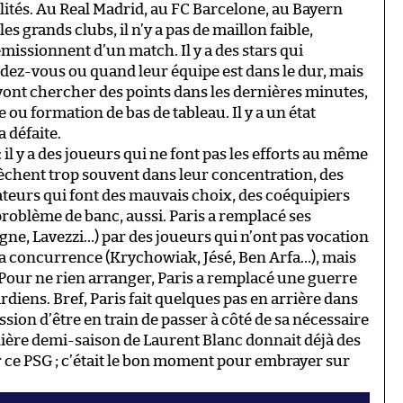
alités. Au Real Madrid, au FC Barcelone, au Bayern
es grands clubs, il n’y a pas de maillon faible,
émissionnent d’un match. Il y a des stars qui
dez-vous ou quand leur équipe est dans le dur, mais
 vont chercher des points dans les dernières minutes,
e ou formation de bas de tableau. Il y a un état
a défaite.
 : il y a des joueurs qui ne font pas les efforts au même
èchent trop souvent dans leur concentration, des
éateurs qui font des mauvais choix, des coéquipiers
 problème de banc, aussi. Paris a remplacé ses
gne, Lavezzi…) par des joueurs qui n’ont pas vocation
de la concurrence (Krychowiak, Jésé, Ben Arfa…), mais
Pour ne rien arranger, Paris a remplacé une guerre
diens. Bref, Paris fait quelques pas en arrière dans
sion d’être en train de passer à côté de sa nécessaire
rnière demi-saison de Laurent Blanc donnait déjà des
ur ce PSG ; c’était le bon moment pour embrayer sur