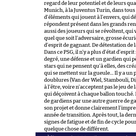
regard de leur potentiel et de leurs qu
Munich, à la Juventus Turin, dans tous l
d’éléments qui jouent à l’envers, qui d
répondent présent dans les grands ren
aussi des joueurs qui se révoltent, qui
quel que soit l’adversaire, grosse écuri
d’esprit de gagnant. De détestation de l
Dans ce PSG, il n’y a plus d’état d’esprit
degré, une défense et un gardien qui p
stars qui ne pensent qu’à elles, des cr
qui se mettent sur la gueule… Il y a un
doublures (Van der Wiel, Stambouli, Di
à l’être, voire n’acceptent pas le jeu 
qui déçoivent à chaque ballon touché. 
de gardiens par une autre guerre de gar
son projet et donne clairement l’impres
année de transition. Après tout, la de
signes de fatigue et de fin de cycle po
quelque chose de différent.