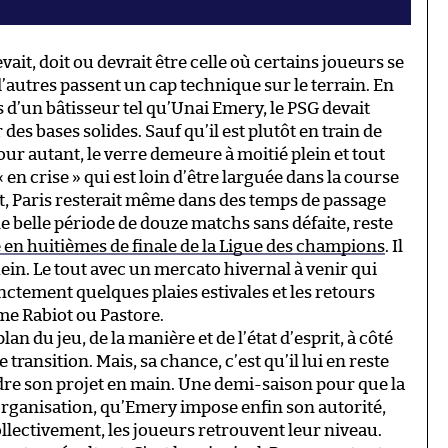
vait, doit ou devrait être celle où certains joueurs se
autres passent un cap technique sur le terrain. En
 d’un bâtisseur tel qu’Unai Emery, le PSG devait
es bases solides. Sauf qu’il est plutôt en train de
ur autant, le verre demeure à moitié plein et tout
 « en crise » qui est loin d’être larguée dans la course
ent, Paris resterait même dans des temps de passage
ne belle période de douze matchs sans défaite, reste
e en huitièmes de finale de la Ligue des champions
. Il
ein. Le tout avec un mercato hivernal à venir qui
nctement quelques plaies estivales et les retours
 Rabiot ou Pastore.
plan du jeu, de la manière et de l’état d’esprit, à côté
ransition. Mais, sa chance, c’est qu’il lui en reste
dre son projet en main. Une demi-saison pour que la
organisation, qu’Emery impose enfin son autorité,
llectivement, les joueurs retrouvent leur niveau.