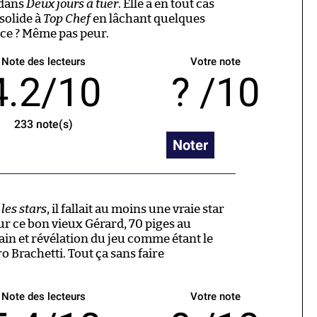
dans
Deux jours à tuer
. Elle a en tout cas
solide à
Top Chef
en lâchant quelques
ce ? Même pas peur.
Note des lecteurs
Votre note
4.2/10
/10
233
note(s)
Noter
les stars
, il fallait au moins une vraie star
ur ce bon vieux Gérard, 70 piges au
in et révélation du jeu comme étant le
 Brachetti. Tout ça sans faire
Note des lecteurs
Votre note