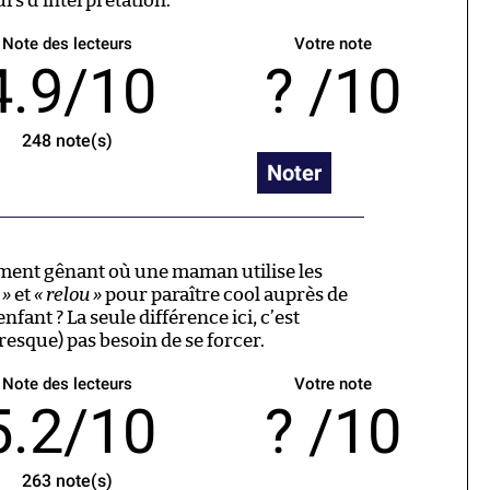
rs d’interprétation.
Note des lecteurs
Votre note
4.9/10
/10
248
note(s)
Noter
ment gênant où une maman utilise les
 »
et
« relou »
pour paraître cool auprès de
nfant ? La seule différence ici, c’est
esque) pas besoin de se forcer.
Note des lecteurs
Votre note
5.2/10
/10
263
note(s)