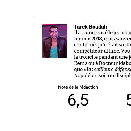
Tarek Boudali
Il a commencé le jeu en
monde 2018, mais sans en
confirmé qu’il était surt
compétiteur ultime. Vous 
la tronche pendant une j
Kem’s ou à Docteur Mabo
que
« la meilleure défense
Napoléon, soit un discip
Note de la rédaction
6,5