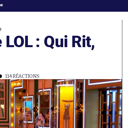
ne
O
 LOL : Qui Rit,
114
RÉACTIONS