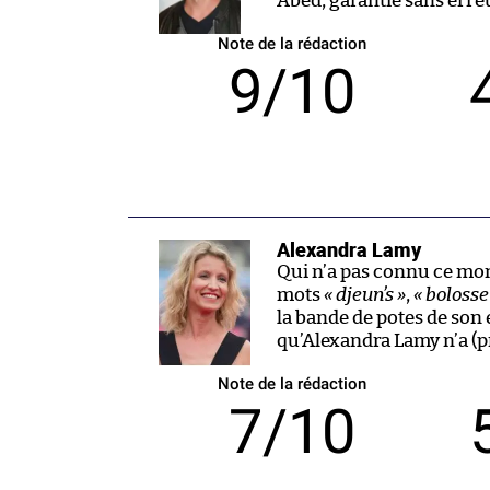
Abed, garantie sans erreu
Note de la rédaction
9/10
Alexandra Lamy
Qui n’a pas connu ce mo
mots
« djeun’s »
,
« bolosse
la bande de potes de son e
qu’Alexandra Lamy n’a (pr
Note de la rédaction
7/10