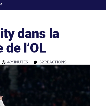
ne
ity dans la
e de l’OL
4 MINUTES
52
RÉACTIONS