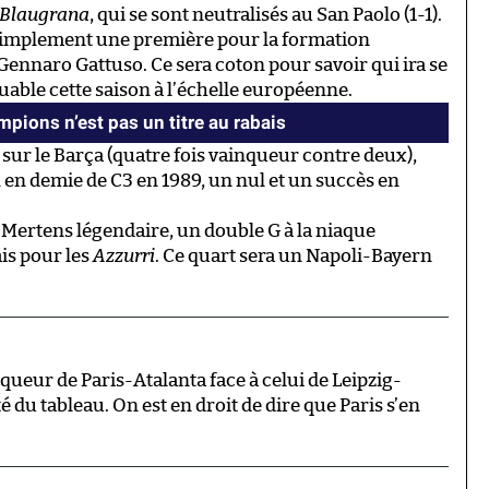
Blaugrana
, qui se sont neutralisés au San Paolo (1-1).
s simplement une première pour la formation
Gennaro Gattuso. Ce sera coton pour savoir qui ira se
ouable cette saison à l’échelle européenne.
pions n’est pas un titre au rabais
 sur le Barça (quatre fois vainqueur contre deux),
n en demie de C3 en 1989, un nul et un succès en
Mertens légendaire, un double G à la niaque
is pour les
Azzurri
. Ce quart sera un Napoli-Bayern
inqueur de Paris-Atalanta face à celui de Leipzig-
ôté du tableau. On est en droit de dire que Paris s’en