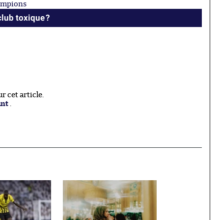
hampions
club toxique ?
 cet article.
ant
.