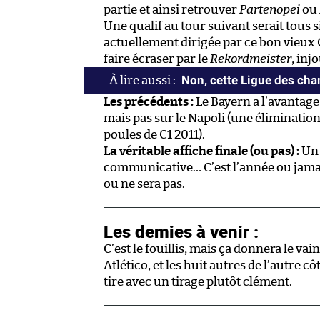
partie et ainsi retrouver
Partenopei
ou
Une qualif au tour suivant serait tou
actuellement dirigée par ce bon vieux 
faire écraser par le
Rekordmeister
, inj
Non, cette Ligue des cham
Les précédents :
Le Bayern a l’avantage
mais pas sur le Napoli (une éliminatio
poules de C1 2011).
La véritable affiche finale (ou pas) :
Un 
communicative… C’est l’année ou jama
ou ne sera pas.
Les demies à venir :
C’est le fouillis, mais ça donnera le va
Atlético, et les huit autres de l’autre c
tire avec un tirage plutôt clément.