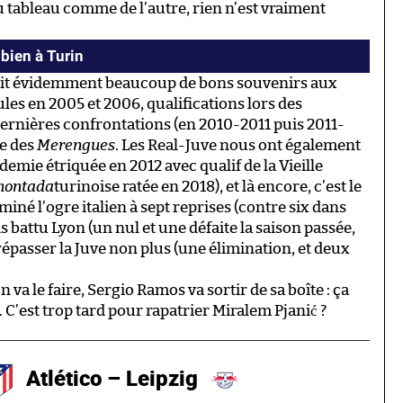
du tableau comme de l’autre, rien n’est vraiment
bien à Turin
ait évidemment beaucoup de bons souvenirs aux
les en 2005 et 2006, qualifications lors des
dernières confrontations (en 2010-2011 puis 2011-
ge des
Merengues
. Les Real-Juve nous ont également
emie étriquée en 2012 avec qualif de la Vieille
montada
turinoise ratée en 2018), et là encore, c’est le
miné l’ogre italien à sept reprises (contre six dans
is battu Lyon (un nul et une défaite la saison passée,
 trépasser la Juve non plus (une élimination, et deux
n va le faire, Sergio Ramos va sortir de sa boîte : ça
C’est trop tard pour rapatrier Miralem Pjanić ?
Atlético – Leipzig