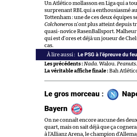
Un Atlético mollasson en Liga qui a tou
surprenant RBL qui a enthousiasmé au 
Tottenham : une de ces deux équipes ser
Colchoneros
n’ont plus atteint depuis tr
quasi-novice RasenBallsport. Malheu
qui est d’ores et déjà un joueur de Chel
cas.
Le PSG à l’épreuve du feu
Les précédents :
Nada
. Walou.
Peanuts
La véritable affiche finale :
Bah Atlético
Le gros morceau :
Napo
Bayern
On ne connaît encore aucune des deux 
quart, mais on sait déjà que ça cognera
à l’Allianz Arena, le champion d’Allema