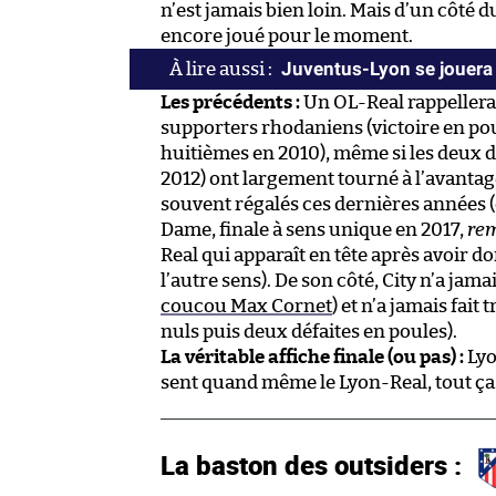
n’est jamais bien loin. Mais d’un côté 
encore joué pour le moment.
Juventus-Lyon se jouera 
Les précédents :
Un OL-Real rappeller
supporters rhodaniens (victoire en pou
huitièmes en 2010), même si les deux 
2012) ont largement tourné à l’avanta
souvent régalés ces dernières années (d
Dame, finale à sens unique en 2017,
re
Real qui apparaît en tête après avoir do
l’autre sens). De son côté, City n’a jama
coucou Max Cornet
) et n’a jamais fait
nuls puis deux défaites en poules).
La véritable affiche finale (ou pas) :
Lyo
sent quand même le Lyon-Real, tout ça. 
La baston des outsiders :