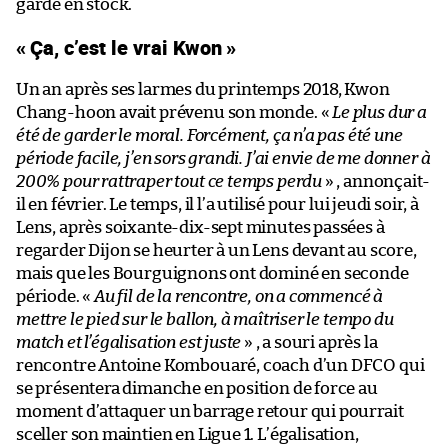
gardé en stock.
« Ça, c’est le vrai Kwon »
Un an après ses larmes du printemps 2018, Kwon
Chang-hoon avait prévenu son monde. «
Le plus dur a
été de garder le moral. Forcément, ça n’a pas été une
période facile, j’en sors grandi. J’ai envie de me donner à
200% pour rattraper tout ce temps perdu
» , annonçait-
il en février. Le temps, il l’a utilisé pour lui jeudi soir, à
Lens, après soixante-dix-sept minutes passées à
regarder Dijon se heurter à un Lens devant au score,
mais que les Bourguignons ont dominé en seconde
période. «
Au fil de la rencontre, on a commencé à
mettre le pied sur le ballon, à maîtriser le tempo du
match et l’égalisation est juste
» , a souri après la
rencontre Antoine Kombouaré, coach d’un DFCO qui
se présentera dimanche en position de force au
moment d’attaquer un barrage retour qui pourrait
sceller son maintien en Ligue 1. L’égalisation,