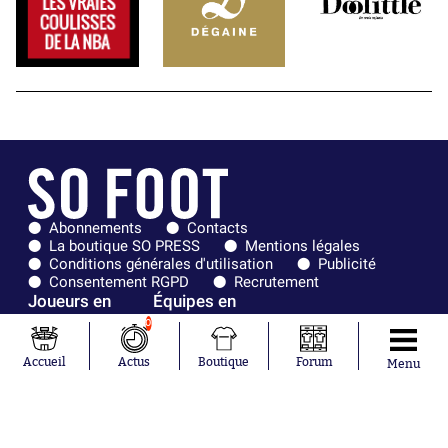
Abonnements
Contacts
La boutique SO PRESS
Mentions légales
Conditions générales d'utilisation
Publicité
Consentement RGPD
Recrutement
Joueurs en
Équipes en
tendance
tendance
0
Maghnes
Paris Saint-
Accueil
Actus
Boutique
Forum
Menu
Akliouche
Germain
Mohamed
Olympique de
Salah
Marseille
Lionel Messi
Real Madrid