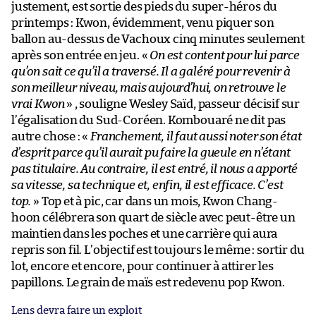
justement, est sortie des pieds du super-héros du
printemps : Kwon, évidemment, venu piquer son
ballon au-dessus de Vachoux cinq minutes seulement
après son entrée en jeu. «
On est content pour lui parce
qu’on sait ce qu’il a traversé. Il a galéré pour revenir à
son meilleur niveau, mais aujourd’hui, on retrouve le
vrai Kwon
» , souligne Wesley Saïd, passeur décisif sur
l’égalisation du Sud-Coréen. Kombouaré ne dit pas
autre chose : «
Franchement, il faut aussi noter son état
d’esprit parce qu’il aurait pu faire la gueule en n’étant
pas titulaire. Au contraire, il est entré, il nous a apporté
sa vitesse, sa technique et, enfin, il est efficace. C’est
top.
» Top et à pic, car dans un mois, Kwon Chang-
hoon célébrera son quart de siècle avec peut-être un
maintien dans les poches et une carrière qui aura
repris son fil. L’objectif est toujours le même : sortir du
lot, encore et encore, pour continuer à attirer les
papillons. Le grain de maïs est redevenu pop Kwon.
Lens devra faire un exploit