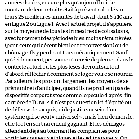
années dorées, encore plus qu’aujourd’hui. Le
montant de leur retraite était à présent calculé sur
leurs 25 meilleures annuités de travail, dont 6 à 10 ans
en Ligue 2 ou Ligue 1. Avec l’actuel projet, il s’appuiera
sur la moyenne de tous les trimestres de cotisations,
avec forcement des périodes bien moins rémunérées
(pour ceux qui gèrent bien leur reconversion) ou de
chômage. Ils y perdront tous mécaniquement. Sauf
qu’évidemment, personne n’a envie de pleurer dans le
contexte actuel où les plus lésés devront surtout
d’abord réfléchir à comment se loger voire se nourrir.
Par ailleurs, les pros ont largement les moyens de se
prémunir et d’anticiper, quand ils ne profitent pas de
dispositifs corporatistes comme le pécule d’après-fin
carrière de l’UNFP. Il n’est pas question ici d’équité ou
de défense des acquis, ni de justice au sein d’un
système qui se veut « universel » , mais bien de morale,
et le foot en sort rarement gagnant. Et les démagos
attendent déjà au tournant les complaintes pour
sortir les couteaux éthiques et les éditos rageux. On