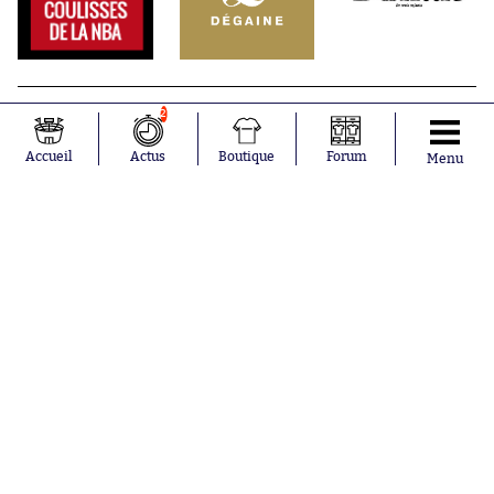
2
Accueil
Actus
Boutique
Forum
Menu
Abonnements
Contacts
La boutique SO PRESS
Mentions légales
Conditions générales d'utilisation
Publicité
Consentement RGPD
Recrutement
Joueurs en
Équipes en
tendance
tendance
Mohamed
Chelsea
Salah
Paris Saint-
Mykhailo
Germain
Mudryk
Bordeaux
Neymar
Olympique
Khalis Merah
lyonnais