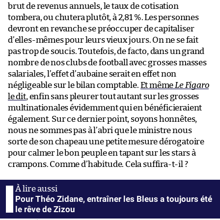
brut de revenus annuels, le taux de cotisation
tombera, ou chutera plutôt, à 2,81 %. Les personnes
devront en revanche se préoccuper de capitaliser
d’elles-mêmes pour leurs vieux jours. On ne se fait
pas trop de soucis. Toutefois, de facto, dans un grand
nombre de nos clubs de football avec grosses masses
salariales, l’effet d’aubaine serait en effet non
négligeable sur le bilan comptable.
Et même
Le Figaro
le dit
, enfin sans pleurer tout autant sur les grosses
multinationales évidemment qui en bénéficieraient
également. Sur ce dernier point, soyons honnêtes,
nous ne sommes pas à l’abri que le ministre nous
sorte de son chapeau une petite mesure dérogatoire
pour calmer le bon peuple en tapant sur les stars à
crampons. Comme d’habitude. Cela suffira-t-il ?
Pour Théo Zidane, entraîner les Bleus a toujours été
le rêve de Zizou