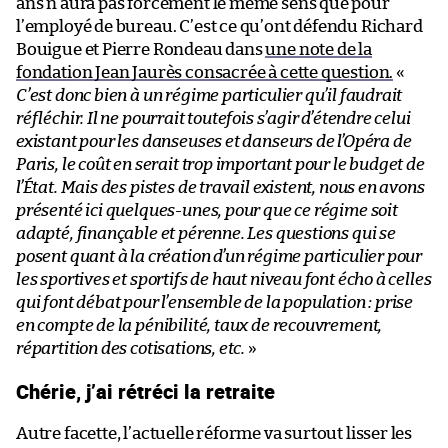
ans n’aura pas forcément le même sens que pour
l’employé de bureau. C’est ce qu’ont défendu Richard
Bouigue et Pierre Rondeau dans
une note de la
fondation Jean Jaurès consacrée à cette question.
«
C’est donc bien à un régime particulier qu’il faudrait
réfléchir. Il ne pourrait toutefois s’agir d’étendre celui
existant pour les danseuses et danseurs de l’Opéra de
Paris, le coût en serait trop important pour le budget de
l’État. Mais des pistes de travail existent, nous en avons
présenté ici quelques-unes, pour que ce régime soit
adapté, finançable et pérenne. Les questions qui se
posent quant à la création d’un régime particulier pour
les sportives et sportifs de haut niveau font écho à celles
qui font débat pour l’ensemble de la population : prise
en compte de la pénibilité, taux de recouvrement,
répartition des cotisations, etc.
»
Chérie, j’ai rétréci la retraite
Autre facette, l’actuelle réforme va surtout lisser les