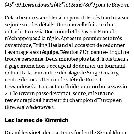
e
e
e
(45
+3), Lewandowski (48
) et Sané (80
) pour le Bayern.
Cela a beau ressembler à un poncif, le très haut niveau
se joue sur des détails. Une nouvelle fois, ce choc
entre le Borussia Dortmund et le Bayern Munich
n’échappe pas à la règle. Après un premier acte très
dynamique, Erling Haaland a l’occasion de redonner
l’avantage à son équipe. Résultat ? Un centre-tir qui ne
trouve personne. Deux minutes plus tard, trois tueurs
à gage munichois s’occupent de donner un tournant
définitif à la rencontre : décalage de Serge Gnabry,
centre de Lucas Hernandez, tête de Robert
Lewandowski. Une action fluide pour un but assassin.
2-1, le Bayern passe devant au score, et le BvB ne
reviendra plus à hauteur du champion d’Europe en
titre.
Auf wiedersehen
.
Les larmes de Kimmich
Quand les vingt-deux acteurs foulent le Signal Iduna