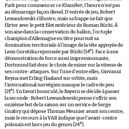
Park pour commencer ce
Klassiker
, l’heure n’est pas
au démarrage façon diesel. D’entrée de jeu, Robert
Lewandowski s’illustre, mais sa frappe ne fait que
flirter avec le petit filet extérieur de Roman Bürki. À
son aise dans la conservation du ballon, l’octuple
champion d’Allemagne en titre poursuit sa
domination territoriale à l’image de la tête appuyée de
e
Leon Goretzka repoussée par Bürki (14
). Face à une
démonstration de force aussi impressionnante,
Dortmund fait donc le choix de miser sur la vitesse de
ses contre-attaques. Sur l’une d’entre elles, Giovanni
Reyna met Erling Haaland sur orbite, mais
l’international norvégien manque le cadre de peu
e
(21
). En favori bousculé, le Bayern se décide à passer
la seconde : Robert Lewandowski pense s’offrir son
onzième but de la saison sur un service de Serge
Gnabry qui dépose Thomas Meunier avant son centre,
mais le recours à la VAR indique que l’avant-centre
e
polonais est hors jeu du genou (24
).