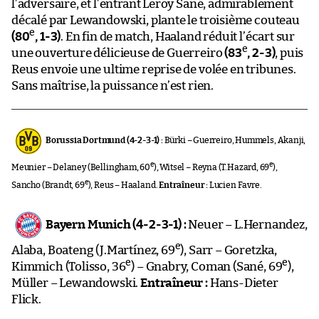
l’adversaire, et l’entrant Leroy Sané, admirablement
décalé par Lewandowski, plante le troisième couteau
e
(80
, 1-3)
. En fin de match, Haaland réduit l’écart sur
e
une ouverture délicieuse de Guerreiro
(83
, 2-3)
, puis
Reus envoie une ultime reprise de volée en tribunes.
Sans maîtrise, la puissance n’est rien.
Borussia Dortmund (4-2-3-1) :
Bürki – Guerreiro, Hummels, Akanji,
e
e
Meunier – Delaney (Bellingham, 60
), Witsel – Reyna (T.Hazard, 69
),
e
Sancho (Brandt, 69
), Reus – Haaland.
Entraîneur :
Lucien Favre.
Bayern Munich (4-2-3-1) :
Neuer – L.Hernandez,
e
Alaba, Boateng (J.Martínez, 69
), Sarr – Goretzka,
e
e
Kimmich (Tolisso, 36
) – Gnabry, Coman (Sané, 69
),
Müller – Lewandowski.
Entraîneur :
Hans-Dieter
Flick.