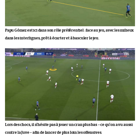
Papu Gómez est ici dans son rôle préférentiel : face au jeu, avec les milieux
dans les interlignes, prêt à écarter et à basculer le jeu.
Lors des chocs, il n’hésite pas à jouer un cran plus bas – ce qu’on a vu aussi
contre la Juve – afin de lancer de plus loin les offensives.