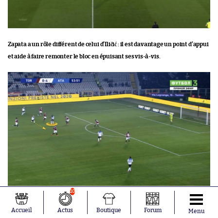
Zapata a un rôle différent de celui d’Iličić : il est davantage un point d’appui
et aide à faire remonter le bloc en épuisant ses vis-à-vis.
10
Ici, face au Torino, il va servir de planche à Papu Gómez, qui n’a ensuite
plus qu’à servir Iličić.
Accueil
Actus
Boutique
Forum
Menu