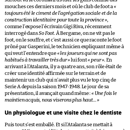
mouches ces derniers mois et où le club de foot a
«
toujours été le ciment de l’agrégation sociale et de la
construction identitaire pour toute la province »
,
comme l’expose l’écrivain Gigi Riva, récemment
interrogé dans
So Foot
. À Bergame, on ne vit pas le
foot, on le souffre, et c’est aussi ce que raconte le foot
prôné par Gasperini, le technicien expliquant même à
qui veut l’entendre que
« les joueurs qui ne sont pas
habitués à travailler très dur »
lui font
« peur »
. En
arrivant à l’Atalanta, il y a quatre ans, son rôle était de
créer une identité affirmée sur le terrain et de
maintenir un club qui n’avait plus vu le top cinq de
Serie A depuis la saison 1947-1948. Le jour de sa
présentation, il avançait quand même :
« Une fois le
maintien acquis, nous viserons plus haut… »
Un physiologue et une visite chez le dentiste
Puis tout s’est emballé. Et si l’Atalanta se mettait à