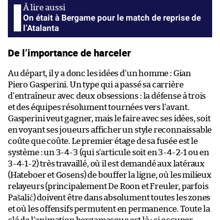
On était à Bergame pour le match de reprise de
l’Atalanta
De l’importance de harceler
Au départ, il y a donc les idées d’un homme : Gian
Piero Gasperini. Un type qui a passé sa carrière
d’entraîneur avec deux obsessions : la défense à trois
et des équipes résolument tournées vers l’avant.
Gasperini veut gagner, mais le faire avec ses idées, soit
en voyant ses joueurs afficher un style reconnaissable
coûte que coûte. Le premier étage de sa fusée est le
système : un 3-4-3 (qui s’articule soit en 3-4-2-1 ou en
3-4-1-2) très travaillé, où il est demandé aux latéraux
(Hateboer et Gosens) de bouffer la ligne, où les milieux
relayeurs (principalement De Roon et Freuler, parfois
Pašalić) doivent être dans absolument toutes les zones
et où les offensifs permutent en permanence. Toute la