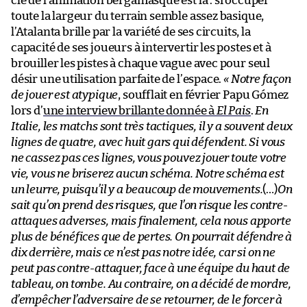
clé de l’animation bergamasque est là : si occuper
toute la largeur du terrain semble assez basique,
l’Atalanta brille par la variété de ses circuits, la
capacité de ses joueurs à intervertir les postes et à
brouiller les pistes à chaque vague avec pour seul
désir une utilisation parfaite de l’espace.
« Notre façon
de jouer est atypique
, soufflait en février Papu Gómez
lors d’
une interview brillante donnée à
El Pais
.
En
Italie, les matchs sont très tactiques, il y a souvent deux
lignes de quatre, avec huit gars qui défendent. Si vous
ne cassez pas ces lignes, vous pouvez jouer toute votre
vie, vous ne briserez aucun schéma. Notre schéma est
un leurre, puisqu’il y a beaucoup de mouvements.
(…)
On
sait qu’on prend des risques, que l’on risque les contre-
attaques adverses, mais finalement, cela nous apporte
plus de bénéfices que de pertes. On pourrait défendre à
dix derrière, mais ce n’est pas notre idée, car si on ne
peut pas contre-attaquer, face à une équipe du haut de
tableau, on tombe. Au contraire, on a décidé de mordre,
d’empêcher l’adversaire de se retourner, de le forcer à