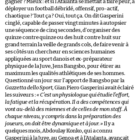
gagner ? Mieux : et si l’Atalanta se mettait à faire peur, à
déployer un football débridé, offensif, pro-actif,
chaotique ? Tout ça ? Oui, tout ça. On dit Gasperini
cinglé, capable de passer vingt minutes à autopsier
une séquence de cinq secondes, d’organiser des
quinze contre quinze ou des huit contre huit sur
grand terrain la veille de grands cols, de faire venir à
ses côtés un chercheur en sciences humaines
appliquées au sport danois et ex-préparateur
physique de la Juve, Jens Bangsbo, pour étirer au
maximum les qualités athlétiques de ses hommes.
Questionné un jour sur l’apport de Bangsbo par la
Gazzetta dello Sport
, Gian Piero Gasperini avait éclairé
les suiveurs :
« C’est un physiologue qui étudie l’effort,
la fatigue et la récupération. Il a des compétences qui
vont au-delà des miennes et de celles de mon staff. À
chaque niveau, y compris dans la préparation des
joueurs, on doit être dynamique et à jour. »
Il y a
quelques mois, Abdoulay Konko, qui a connu
Gasperini à la Juve, au Genoa et à l’Atalanta, avançait