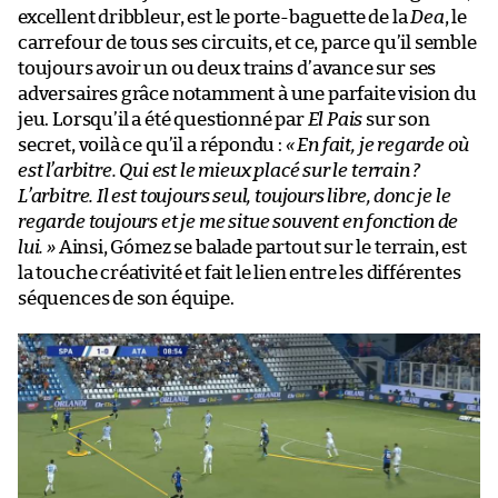
excellent dribbleur, est le porte-baguette de la
Dea
, le
carrefour de tous ses circuits, et ce, parce qu’il semble
toujours avoir un ou deux trains d’avance sur ses
adversaires grâce notamment à une parfaite vision du
jeu. Lorsqu’il a été questionné par
El Pais
sur son
secret, voilà ce qu’il a répondu :
« En fait, je regarde où
est l’arbitre. Qui est le mieux placé sur le terrain ?
L’arbitre. Il est toujours seul, toujours libre, donc je le
regarde toujours et je me situe souvent en fonction de
lui. »
Ainsi, Gómez se balade partout sur le terrain, est
la touche créativité et fait le lien entre les différentes
séquences de son équipe.