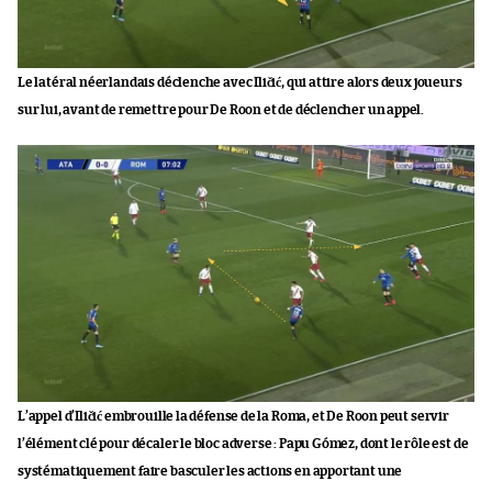
Le latéral néerlandais déclenche avec Iličić, qui attire alors deux joueurs
sur lui, avant de remettre pour De Roon et de déclencher un appel.
L’appel d’Iličić embrouille la défense de la Roma, et De Roon peut servir
l’élément clé pour décaler le bloc adverse : Papu Gómez, dont le rôle est de
systématiquement faire basculer les actions en apportant une