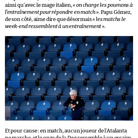
ainsi qu’avec le mage italien,
« on charge les poumons à
l’entraînement pour répondre en match »
. Papu Gómez,
de son côté, aime dire que désormais
« les matchs le
week-end ressemblent à un entraînement »
.
Et pour cause : en match, aucun joueur de l’Atalanta
ne marche, et le onze de la
Dea
ressemble à un essaim