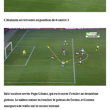
L’Atalanta se retrouve en position de 4 contre 3.
Iličić va alors servir Papu Gómez, qui va trouver Freuler au deuxième
poteau. Le milieu suisse va toucher le poteau du Torino, et Gosens
marquera de volée sur le corner suivant.