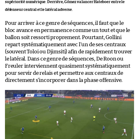
supériorité numérique. Derrière, Gómez va lancer Hateboer entre le
défenseur central et le latéral adverse.
Pour arriver à ce genre de séquences, il faut que le
bloc avance en permanence comme un tout et que le
ballon soit ressorti proprement. Pourtant, Gollini
repart systématiquement avec l’un de ses centraux
(souvent Toloi ou Djimsiti) afin de rapidement trouver
le latéral. Dans ce genre de séquences, De Roon ou
Freuler interviennent quasiment systématiquement
pour servir de relais et permettre aux centraux de
directement s’incorporer dans la phase offensive.