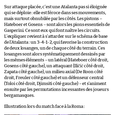
Sur attaque placée, c’est une Atalanta pas si éloignée
qui se déploie : elle est féroce dans ses mouvements,
mais surtout obnubilée par les côtés. Les pistons –
Hateboer et Gosens – sont alors les pions essentiels de
Gasperini. Ce sont eux qui font naître les circuits.
L’expliquer revient à s’attarder sur le schéma de base
de l’Atalanta : un 3-4-1-2, qui favorise la construction
de deux losanges, un de chaque côté du terrain. Ces
losanges sont alors systématiquement dessinés par
les mêmes éléments – un latéral (Hateboer côté droit,
Gosens côté gauche), un attaquant (Iličić côté droit,
Zapata côté gauche), un milieu axial (De Roon côté
droit, Freuler côté gauche) et un défenseur central
(Toloi côté droit, Djimsiti côté gauche) – et s’animent
ensuite par les permutations incessantes des joueurs
bergamasques.
Illustration lors du match face à la Roma :