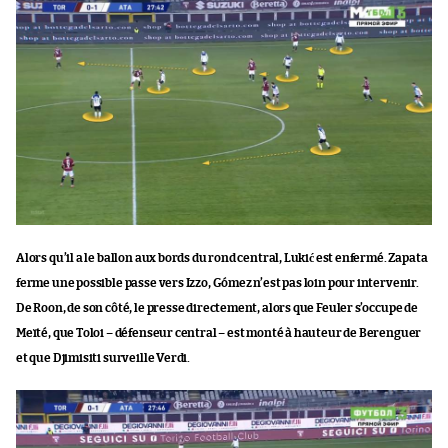
Alors qu’il a le ballon aux bords du rond central, Lukić est enfermé. Zapata
ferme une possible passe vers Izzo, Gómez n’est pas loin pour intervenir.
De Roon, de son côté, le presse directement, alors que Feuler s’occupe de
Meïté, que Toloi – défenseur central – est monté à hauteur de Berenguer
et que Djimisiti surveille Verdi.