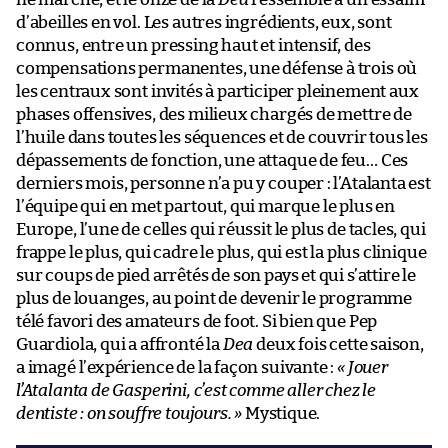
d’abeilles en vol. Les autres ingrédients, eux, sont
connus, entre un pressing haut et intensif, des
compensations permanentes, une défense à trois où
les centraux sont invités à participer pleinement aux
phases offensives, des milieux chargés de mettre de
l’huile dans toutes les séquences et de couvrir tous les
dépassements de fonction, une attaque de feu… Ces
derniers mois, personne n’a pu y couper : l’Atalanta est
l’équipe qui en met partout, qui marque le plus en
Europe, l’une de celles qui réussit le plus de tacles, qui
frappe le plus, qui cadre le plus, qui est la plus clinique
sur coups de pied arrêtés de son pays et qui s’attire le
plus de louanges, au point de devenir le programme
télé favori des amateurs de foot. Si bien que Pep
Guardiola, qui a affronté la
Dea
deux fois cette saison,
a imagé l’expérience de la façon suivante :
« Jouer
l’Atalanta de Gasperini, c’est comme aller chez le
dentiste : on souffre toujours. »
Mystique.