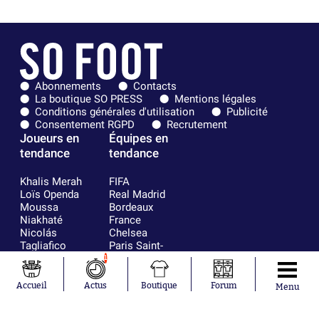
Abonnements
Contacts
La boutique SO PRESS
Mentions légales
Conditions générales d'utilisation
Publicité
Consentement RGPD
Recrutement
Joueurs en
Équipes en
tendance
tendance
Khalis Merah
FIFA
Loïs Openda
Real Madrid
Moussa
Bordeaux
Niakhaté
France
Nicolás
Chelsea
Tagliafico
Paris Saint-
Pavel Šulc
Germain
1
Gauthier Hein
Olympique
Lionel Messi
lyonnais
Accueil
Actus
Boutique
Forum
Menu
Gonzalo
AC Milan
García Torres
RC Strasbourg