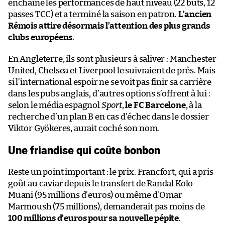
enchaîne les performances de haut niveau (22 buts, 12
passes TCC) et a terminé la saison en patron.
L’ancien
Rémois attire désormais l’attention des plus grands
clubs européens
.
En Angleterre, ils sont plusieurs à saliver : Manchester
United, Chelsea et Liverpool le suivraient de près. Mais
si l’international espoir ne se voit pas finir sa carrière
dans les pubs anglais, d’autres options s’offrent à lui :
selon le média espagnol
Sport
,
le FC Barcelone
, à la
recherche d’un plan B en cas d’échec dans le dossier
Viktor Gyökeres, aurait coché son nom.
Une friandise qui coûte bonbon
Reste un point important : le prix. Francfort, qui a pris
goût au caviar depuis le transfert de Randal Kolo
Muani (95 millions d’euros) ou même d’Omar
Marmoush (75 millions), demanderait pas moins de
100 millions d’euros pour sa nouvelle pépite
.