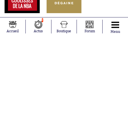
0
Accueil
Actus
Boutique
Forum
Menu
Abonnements
Contacts
La boutique SO PRESS
Mentions légales
Conditions générales d'utilisation
Publicité
Consentement RGPD
Recrutement
Joueurs en
Équipes en
tendance
tendance
Maghnes
Paris Saint-
Akliouche
Germain
Mohamed
Olympique de
Salah
Marseille
Lionel Messi
Real Madrid
Ferrán Torres
FIFA