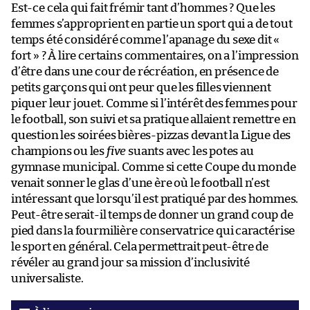
Est-ce cela qui fait frémir tant d’hommes ? Que les
femmes s’approprient en partie un sport qui a de tout
temps été considéré comme l’apanage du sexe dit «
fort » ? À lire certains commentaires, on a l’impression
d’être dans une cour de récréation, en présence de
petits garçons qui ont peur que les filles viennent
piquer leur jouet. Comme si l’intérêt des femmes pour
le football, son suivi et sa pratique allaient remettre en
question les soirées bières-pizzas devant la Ligue des
champions ou les
five
suants avec les potes au
gymnase municipal. Comme si cette Coupe du monde
venait sonner le glas d’une ère où le football n’est
intéressant que lorsqu’il est pratiqué par des hommes.
Peut-être serait-il temps de donner un grand coup de
pied dans la fourmilière conservatrice qui caractérise
le sport en général. Cela permettrait peut-être de
révéler au grand jour sa mission d’inclusivité
universaliste.