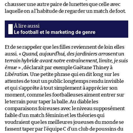
chausser une autre paire de lunettes que celle avec
laquelle on a l’habitude de regarder un match de foot.
Le football et le marketing de genre
Et de se rappeler que les filles reviennent de loin elles
aussi. «
Quand, aujourd’hui, des jardiniers arrosent un
terrain hybride avant notre entraînement, limite, je suis
émue
» , déclarait par exemple Gaëtane Thiney à
Libération
. Une petite phrase qui en dit long sur les
attentes de tout un public longtemps rendu invisible
et qui s’apprête à tout simplement à apprécier son
moment, comme les footballeuses aiment entrer sur
le terrain pour taper la balle. Au diable les
comparaisons foireuses avec le niveau supposément
faible d’un match féminin et les théories qui
voudraient que les meilleures joueuses du monde se
fassent taper par l’équipe C d’un club de poussins du