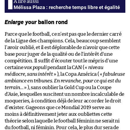
Mélissa Plaza : recherche temps libre et égalité
Enlarge your
ballon rond
Parce que le football, ce n’est pas que le dernier carré
de la Ligue des champions. Cela, beaucoup semblent
l’avoir oublié, et il est déplorable de n’avoir que cette
base pour juger de la qualité ou de l’intérêt d’une
compétition. Il suffit d’écouter tout le mépris d’une
certaine
vox populi
pendant la CAN ( «
niveau
médiocre, sans intérêt
» ), la Copa América ( «
fabuleuse
ambiance en tribunes. En revanche, pour ce qui est du
terrain…
» ), sans oublier la Gold Cup ou la Coupe
d’Asie, lesquelles suscitent un nombre incalculable de
moqueries, à condition déjà de leur accorder le droit
d’exister. Gageons que ce Mondial 2019 serve au
moins à définitivement jeter aux oubliettes cette
théorie selon laquelle le football féminin ne serait ni
du football, ni féminin. Pour cela, le plus dur sera de