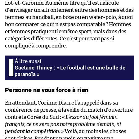
Lot-et-Garonne. Au même titre qu’il est ridicule
d’envisager un affrontement entre des hommes et des
femmes au handball, en boxe ou en water-polo, à quoi
bon comparer ce qui n’est pas comparable ? Hommes
et femmes pratiquent le même sport, mais dans des
catégories différentes. Ce n’est pourtant pas si
compliqué à comprendre.
Gaëtane Thiney : « Le football est une bulle de
paranoïa »
Personne ne vous force à rien
En attendant, Corinne Diacre l’a rappelé dans sa
conférence de presse, à la veille du match d’ouverture
contre la Corée du Sud : «
L’essor du foot féminin
français, ce ne sera pas notre problème demain, ni
pendant la compétition.
» Voilà, au moins les choses
sont claires. Pendant un mois, on va vivre une