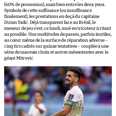
(60% de possession), mais bien entre les deux yeux.
Symbole de cette suffisance (ou insuffisance
finalement), les prestations en deçà du capitaine
Dušan Tadić. Déjà transparent face au Brésil, le
meneur de jeu s’est, ce lundi, mué en tricoteur irritant
au possible. Une multitudes de passes, parfois inutiles,
au cœur même de la surface de réparation adverse –
cinq tirs cadrés sur quinze tentatives – couplée à une
série de mauvais choix et autres mésententes avec le
géant Mitrović.