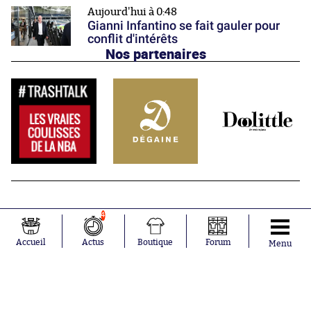
Aujourd'hui à 0:48
Gianni Infantino se fait gauler pour
conflit d'intérêts
Nos partenaires
4
Accueil
Actus
Boutique
Forum
Menu
Abonnements
Contacts
La boutique SO PRESS
Mentions légales
Conditions générales d'utilisation
Publicité