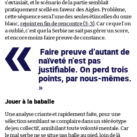
s’extasiait, et le scénario de la partie semblait
pratiquement scellé en faveur des Aigles. Problème,
cette séquence sera l’une des seules étincelles du onze
blanc,
rejoint en fin de rencontre (3-3)
. Car ce que l’on
a oublié, c’est que la Serbie ne sait pas gérer un score,
et encore moins faire preuve de constance.
Faire preuve d’autant de
naïveté n’est pas
justifiable. On perd trois
points, par nous-mêmes.
Jouer à la baballe
Une analyse criante et rapidement faite, pour une
sélection semblant se complaire dans un stéréotype
de jeu collectif, annihilant toute volonté mentale. Car
le mal serbe ne se situe pas balle au pied, loin de là