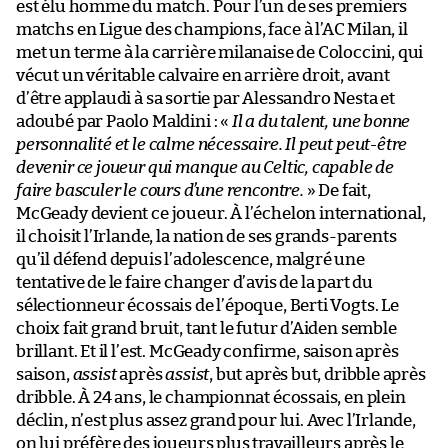
est élu homme du match. Pour l’un de ses premiers
matchs en Ligue des champions, face à l’AC Milan, il
met un terme à la carrière milanaise de Coloccini, qui
vécut un véritable calvaire en arrière droit, avant
d’être applaudi à sa sortie par Alessandro Nesta et
adoubé par Paolo Maldini : «
Il a du talent, une bonne
personnalité et le calme nécessaire. Il peut peut-être
devenir ce joueur qui manque au Celtic, capable de
faire basculer le cours d’une rencontre.
» De fait,
McGeady devient ce joueur. À l’échelon international,
il choisit l’Irlande, la nation de ses grands-parents
qu’il défend depuis l’adolescence, malgré une
tentative de le faire changer d’avis de la part du
sélectionneur écossais de l’époque, Berti Vogts. Le
choix fait grand bruit, tant le futur d’Aiden semble
brillant. Et il l’est. McGeady confirme, saison après
saison,
assist
après
assist
, but après but, dribble après
dribble. À 24 ans, le championnat écossais, en plein
déclin, n’est plus assez grand pour lui. Avec l’Irlande,
on lui préfère des joueurs plus travailleurs après le