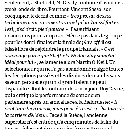
Seulement, à Sheffield, McGeady continue d’avoir des
week-ends de libre. Pourtant, Vincent Sasso, son
coéquipier, le décrit comme «
très pro, au-dessus
techniquement, rarement vu quelqu’un d’aussi fort en
1vs1, pied droit, pied gauche
» . Pas suffisant
néanmoins pour s’imposer. Même pas dans le groupe
pour les demi-finales et la finale de
play-off
, il est
laissé libre de rejoindre le groupe irlandais. «
C’est
dommage parce que Sheffield Wednesday semblait
idéal pour lui
» , se lamente alors Martin O’Neill. Un
sélectionneur qui ne l’a pas abandonné malgré toutes
les déceptions passées et les dizaines de matchs sans
saveur, persuadé qu’un si grand talent ne peut
disparaître. Tout le contraire de son adjoint Roy Keane,
qui a critiqué la performance de son ancien
partenaire après un amical face à la Biélorussie : «
Il
peut faire bien mieux, mais peut-être est-ce l’histoire de
la carrière d’Aiden.
» Face à la Suède, l’ancienne
superstar n’est entrée qu’à cinq minutes de la fin du
temps réglementaire, sans rien à se mettre sous la