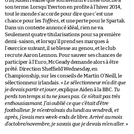
U18, Aiden réalise que son aventure russe touche à
son terme. Lorsqu’Everton en profite à l’hiver 2014,
tout le monde s’accorde pour dire que c’est une
chance pour les
Toffees
, et une perte pour le Spartak.
Dans un contexte annoncé idéal, rien ne va.
Seulement quatre titularisations pour sa première
demi-saison, et lorsqu’il prend ses marques à
l’exercice suivant, il se blesse au genou, et le club
recrute Aaron Lennon. Pour sauver ses chances de
participer à l’Euro, McGeady demande alors à être
prêté. Direction Sheffield Wednesday, en
Championship, sur les conseils de Martin O’Neill, le
sélectionneur irlandais. «
Le sélectionneur m’a dit que
je devais partir et jouer
, explique Aiden à la BBC.
Tu
perds ton temps si tu ne joues pas. Ce n’était pas très
enthousiasmant. J’ai oublié ce que c’était d’être
footballeur. Je m’entraînais du lundi au vendredi, et
après, j’avais mes week-ends de libre. Arrivé au mois
d’octobre/novembre, je savais que je devais m’en aller.
»