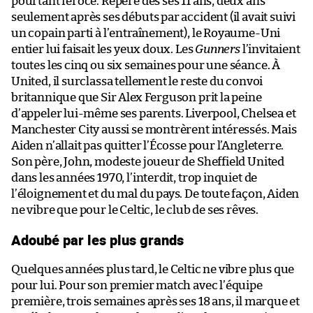
pourtant féroce. Repéré dès ses 11 ans, deux ans
seulement après ses débuts par accident (il avait suivi
un copain parti à l’entraînement), le Royaume-Uni
entier lui faisait les yeux doux. Les
Gunners
l’invitaient
toutes les cinq ou six semaines pour une séance. À
United, il surclassa tellement le reste du convoi
britannique que Sir Alex Ferguson prit la peine
d’appeler lui-même ses parents. Liverpool, Chelsea et
Manchester City aussi se montrèrent intéressés. Mais
Aiden n’allait pas quitter l’Écosse pour l’Angleterre.
Son père, John, modeste joueur de Sheffield United
dans les années 1970, l’interdit, trop inquiet de
l’éloignement et du mal du pays. De toute façon, Aiden
ne vibre que pour le Celtic, le club de ses rêves.
Adoubé par les plus grands
Quelques années plus tard, le Celtic ne vibre plus que
pour lui. Pour son premier match avec l’équipe
première, trois semaines après ses 18 ans, il marque et