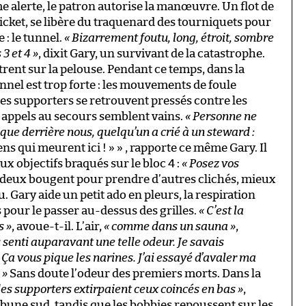
me alerte, le patron autorise la manœuvre. Un flot de
cket, se libère du traquenard des tourniquets pour
 : le tunnel.
« Bizarrement foutu, long, étroit, sombre
 3 et 4 »
, dixit Gary, un survivant de la catastrophe.
trent sur la pelouse. Pendant ce temps, dans la
nnel est trop forte : les mouvements de foule
les supporters se retrouvent pressés contre les
rs appels au secours semblent vains.
« Personne ne
 que derrière nous, quelqu’un a crié à un steward :
ens qui meurent ici ! » » , rapporte ce même Gary. Il
x objectifs braqués sur le bloc 4 :
« Posez vos
deux bougent pour prendre d’autres clichés, mieux
. Gary aide un petit ado en pleurs, la respiration
s pour le passer au-dessus des grilles.
« C’est la
s »
, avoue-t-il. L’air,
« comme dans un sauna »
,
s senti auparavant une telle odeur. Je savais
. Ça vous pique les narines. J’ai essayé d’avaler ma
 »
Sans doute l’odeur des premiers morts. Dans la
des supporters extirpaient ceux coincés en bas »
,
ibune sud, tandis que les bobbies repoussent sur les