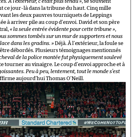
es. À l’extérieur, c’était plus tendu »
, se souvient
nt ce jour-là dans la tribune du haut. Cinq mille
evant les deux pauvres tourniquets de Leppings
 à arriver pile au coup d’envoi. David et son père
tral,
« la seule entrée évidente pour cette tribune »
,
nous sommes tombés sur un mur de supporters et nous
lace dans les gradins. »
Déjà. À l’extérieur, la foule se
à être débordés. Plusieurs témoignages mentionnés
 cheval de la police montée fut physiquement soulevé
te tourner au vinaigre. Le coup d’envoi approche et à
goissantes. Peu à peu, lentement, tout le monde s’est
affirme aujourd’hui Thomas O’Neill.