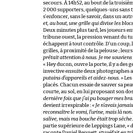
secours. À 14h52, au bout de la troisiè
2 000 supporters, quelques-uns sans ti
s’enfoncer, sans le savoir, dans un autre
et, au bout, une grille qui divise les blocs
Deux minutes plus tard, les joueurs en
tribune ouest, la pression venant du tu
échappent à tout contrôle. D’un coup, 
grilles, à proximité de la pelouse ; leu
prêtait attention à nous. Je me souviens
« Hey ducon, ouvre la porte, il y a des g
invective ensuite deux photographes au
putains d’appareils et aidez-nous. »
Les 
placés. Chacun essaie de sauver sa peau
courte, au sol, en lui proposant son do
dernière fois que j’ai pu bouger mes bra
devient irrespirable :
« Je n’avais jamai
reconnaître le vomi, l’urine, mais là non
salive, mais ma bouche était trop sèche.
partie supérieure de Leppings Lane,
« 
raconte Daniel Bennett, stupéfait en tr