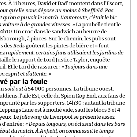
s. À 11 heures, David et Dad’ montent dans l’Escort,
 pour qu’elle nous dépose au moins à Sheffield. Pas
 qu’on a pu voir le match. L’autoroute, c’était le hic
 voiture à de grandes vitesses. »
La poubelle tient le
14h10. Un croc dans le sandwich au beurre de
llsborough, à pinces. Sur le chemin, les pubs sont
rs des
Reds
goûtent les pintes de bière et « font
ez rapidement, certains fans utilisaient les jardins de
étaille le rapport de Lord Justice Taylor, enquête-
il. Et le Lord de rassurer :
« Toujours dans une
 esprit et d’attente. »
vé par la foule
un
sold out
à 54 000 personnes. La tribune ouest,
diens, l’aile Est, celle du Spion Kop End, aux fans de
emprunté par les supporters. 14h30 : autant la tribune
ppings Lane est à moitié vide, sauf les blocs 3 et 4
oyeux. Le
following
de Liverpool se présente assez
 d’entrée :
« Depuis toujours, on éclusait dans les bars
début du match. À Anfield, on connaissait le temps