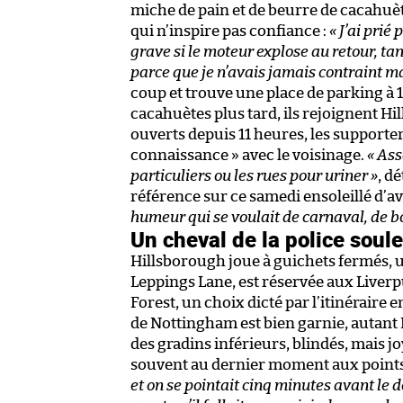
miche de pain et de beurre de cacahuète
qui n’inspire pas confiance :
« J’ai prié
grave si le moteur explose au retour, tant
parce que je n’avais jamais contraint ma
coup et trouve une place de parking à 
cacahuètes plus tard, ils rejoignent Hi
ouverts depuis 11 heures, les supporte
connaissance » avec le voisinage.
« Ass
particuliers ou les rues pour uriner »
, d
référence sur ce samedi ensoleillé d’avr
humeur qui se voulait de carnaval, de bon
Un cheval de la police soule
Hillsborough joue à guichets fermés, 
Leppings Lane, est réservée aux Liverpul
Forest, un choix dicté par l’itinéraire 
de Nottingham est bien garnie, autant Le
des gradins inférieurs, blindés, mais j
souvent au dernier moment aux points
et on se pointait cinq minutes avant le 