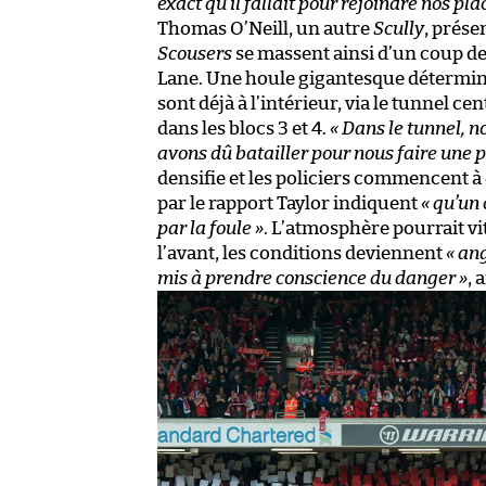
exact qu’il fallait pour rejoindre nos plac
Thomas O’Neill, un autre
Scully
, prése
Scousers
se massent ainsi d’un coup d
Lane. Une houle gigantesque déterminée
sont déjà à l’intérieur, via le tunnel cen
dans les blocs 3 et 4.
« Dans le tunnel, 
avons dû batailler pour nous faire une p
densifie et les policiers commencent 
par le rapport Taylor indiquent
« qu’un
par la foule »
. L’atmosphère pourrait vi
l’avant, les conditions deviennent
« an
mis à prendre conscience du danger »
, 