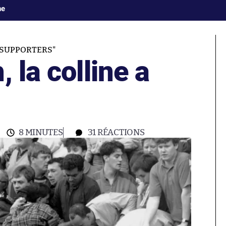
ne
"SUPPORTERS"
 la colline a
8 MINUTES
31
RÉACTIONS