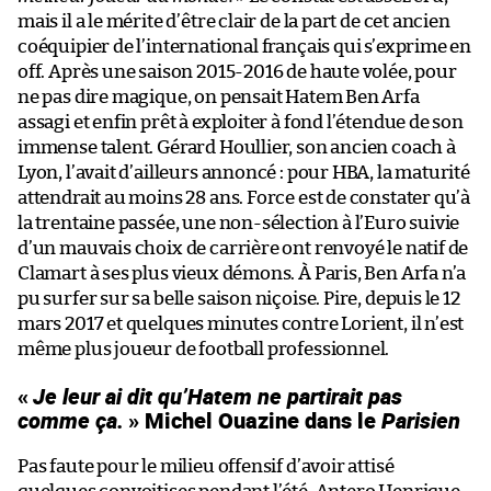
mais il a le mérite d’être clair de la part de cet ancien
coéquipier de l’international français qui s’exprime en
off. Après une saison 2015-2016 de haute volée, pour
ne pas dire magique, on pensait Hatem Ben Arfa
assagi et enfin prêt à exploiter à fond l’étendue de son
immense talent. Gérard Houllier, son ancien coach à
Lyon, l’avait d’ailleurs annoncé : pour HBA, la maturité
attendrait au moins 28 ans. Force est de constater qu’à
la trentaine passée, une non-sélection à l’Euro suivie
d’un mauvais choix de carrière ont renvoyé le natif de
Clamart à ses plus vieux démons. À Paris, Ben Arfa n’a
pu surfer sur sa belle saison niçoise. Pire, depuis le 12
mars 2017 et quelques minutes contre Lorient, il n’est
même plus joueur de football professionnel.
«
Je leur ai dit qu’Hatem ne partirait pas
comme ça.
» Michel Ouazine dans le
Parisien
Pas faute pour le milieu offensif d’avoir attisé