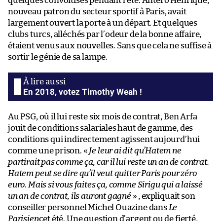
quelques convoitises pendant l’été. Antero Henrique,
nouveau patron du secteur sportif à Paris, avait
largement ouvert la porte à un départ. Et quelques
clubs turcs, alléchés par l’odeur de la bonne affaire,
étaient venus aux nouvelles. Sans que cela ne suffise à
sortir le génie de sa lampe.
En 2018, votez Timothy Weah !
Au PSG, où il lui reste six mois de contrat, Ben Arfa
jouit de conditions salariales haut de gamme, des
conditions qui indirectement agissent aujourd’hui
comme une prison. «
Je leur ai dit qu’Hatem ne
partirait pas comme ça, car il lui reste un an de contrat.
Hatem peut se dire qu’il veut quitter Paris pour zéro
euro. Mais si vous faites ça, comme Sirigu qui a laissé
un an de contrat, ils auront gagné
» , expliquait son
conseiller personnel Michel Ouazine dans
Le
Parisien
cet été. Une question d’argent ou de fierté,