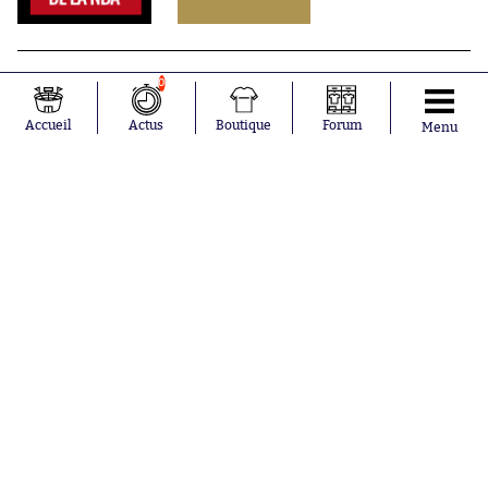
0
Accueil
Actus
Boutique
Forum
Menu
Abonnements
Contacts
La boutique SO PRESS
Mentions légales
Conditions générales d'utilisation
Publicité
Consentement RGPD
Recrutement
Joueurs en
Équipes en
tendance
tendance
Mohamed
Chelsea
Salah
Paris Saint-
Mykhailo
Germain
Mudryk
Bordeaux
Neymar
Olympique
Khalis Merah
lyonnais
Loïs Openda
FIFA
Moussa
Real Madrid