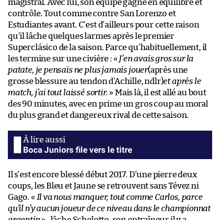
magistral. Avec lui, son équipe gagne en équilibre et
contrôle. Tout comme contre San Lorenzo et
Estudiantes avant. C’est d’ailleurs pour cette raison
qu’il lâche quelques larmes après le premier
Superclásico de la saison. Parce qu’habituellement, il
les termine sur une civière : «
J’en avais gros sur la
patate, je pensais ne plus jamais jouer
(après une
grosse blessure au tendon d’Achille, ndlr)
et après le
match, j’ai tout laissé sortir.
» Mais là, il est allé au bout
des 90 minutes, avec en prime un gros coup au moral
du plus grand et dangereux rival de cette saison.
Boca Juniors file vers le titre
Il s’est encore blessé début 2017. D’une pierre deux
coups, les Bleu et Jaune se retrouvent sans Tévez ni
Gago. «
Il va nous manquer, tout comme Carlos, parce
qu’il n’y aucun joueur de ce niveau dans le championnat
argentin
» , lâche Schelotto, son entraîneur il y a