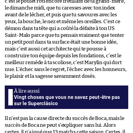
c’est le poulet rôti encore frétillant de ta grand-mère,
le dimanche midi, que tu caresses avec ton index
avant de le lécher, et puis que tu savoures avec les
yeux, la bouche, le nez et même les oreilles. C’est ce
démon dans ta tête qui a coûté la défaite à ton US
Saint-Malo parce que tu pensais vraiment que tenter
un petit pont dans ta surface était une bonne idée,
mais c’est aussi cet architecte qui te pousse à
construire ton équipe depuis les fondations, c’est le
meilleur remède à ta scoliose, c’est Marylin qui dort
nue. L’échec sans le regret, l’échec avec les honneurs,
le plaisir et la sagesse savamment dosés.
Vingt choses que vous ne savez peut-être pas
sur le Superclásico
Il n’est pas la cause directe du succès de Boca, mais le
succès de Boca ne peut s’expliquer sans lui. Alors
certes, il n’a joué que 13 matchs cette saison. Certes, il