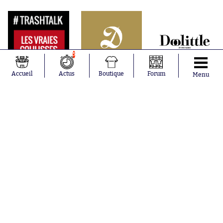
5
Accueil
Actus
Boutique
Forum
Menu
Abonnements
Contacts
La boutique SO PRESS
Mentions légales
Conditions générales d'utilisation
Publicité
Consentement RGPD
Recrutement
Joueurs en
Équipes en
tendance
tendance
Maghnes
Paris Saint-