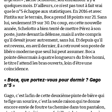
quelques mois. D’ailleurs, ce n’est pas tout à fait vrai
que le n°5 échappe aux statistiques. En 2016 et avec
Pintita sur le terrain, Boca prend 18 points sur 21. Sans
lui, seulement 19 sur 30. Du coup, en cette nouvelle
année, Schelotto a bien tenté de mettre Pérez à son
poste, juste devant la défense, mais il a vite compris
qu’il devait jouer autrement, sans lui. Et depuis qu’il
est revenu, en avril dernier, il a retrouvé son poste de
libéro moderne que seul lui peut assumer. Boca
pointe désormais à quatre longueurs du frère honni,
le titre l’attend les bras ouverts, loin d’être une
coïncidence.
«
Boca, que portez-vous pour dormir ? Gago
n°5
»
Gago, c’est la fin de cette deuxième pinte de bière qui
te fige un sourire, c’est la seule raison qui te donne
encore envie de foutre ta chemise dans ton pantalon,