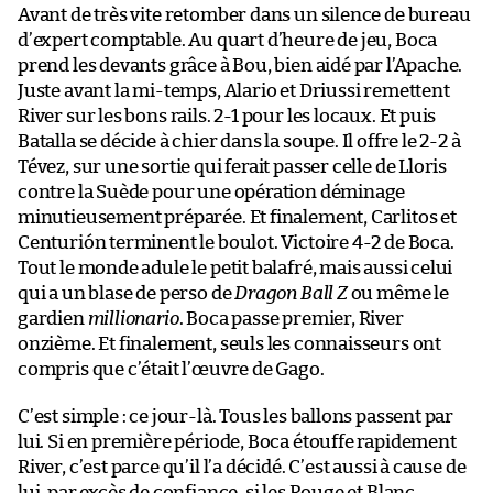
Avant de très vite retomber dans un silence de bureau
d’expert comptable. Au quart d’heure de jeu, Boca
prend les devants grâce à Bou, bien aidé par l’Apache.
Juste avant la mi-temps, Alario et Driussi remettent
River sur les bons rails. 2-1 pour les locaux. Et puis
Batalla se décide à chier dans la soupe. Il offre le 2-2 à
Tévez, sur une sortie qui ferait passer celle de Lloris
contre la Suède pour une opération déminage
minutieusement préparée. Et finalement, Carlitos et
Centurión terminent le boulot. Victoire 4-2 de Boca.
Tout le monde adule le petit balafré, mais aussi celui
qui a un blase de perso de
Dragon Ball Z
ou même le
gardien
millionario
. Boca passe premier, River
onzième. Et finalement, seuls les connaisseurs ont
compris que c’était l’œuvre de Gago.
C’est simple : ce jour-là. Tous les ballons passent par
lui. Si en première période, Boca étouffe rapidement
River, c’est parce qu’il l’a décidé. C’est aussi à cause de
lui, par excès de confiance, si les Rouge et Blanc