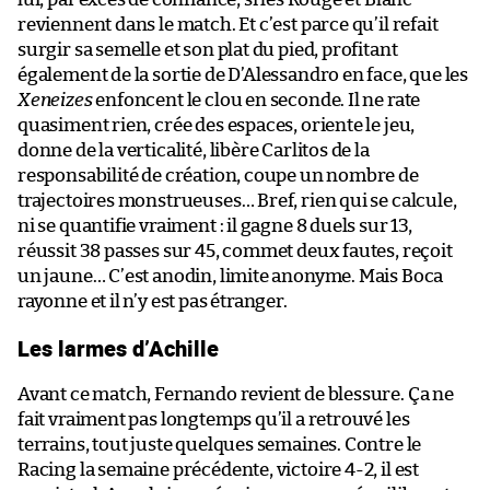
reviennent dans le match. Et c’est parce qu’il refait
surgir sa semelle et son plat du pied, profitant
également de la sortie de D’Alessandro en face, que les
Xeneizes
enfoncent le clou en seconde. Il ne rate
quasiment rien, crée des espaces, oriente le jeu,
donne de la verticalité, libère Carlitos de la
responsabilité de création, coupe un nombre de
trajectoires monstrueuses… Bref, rien qui se calcule,
ni se quantifie vraiment : il gagne 8 duels sur 13,
réussit 38 passes sur 45, commet deux fautes, reçoit
un jaune… C’est anodin, limite anonyme. Mais Boca
rayonne et il n’y est pas étranger.
Les larmes d’Achille
Avant ce match, Fernando revient de blessure. Ça ne
fait vraiment pas longtemps qu’il a retrouvé les
terrains, tout juste quelques semaines. Contre le
Racing la semaine précédente, victoire 4-2, il est