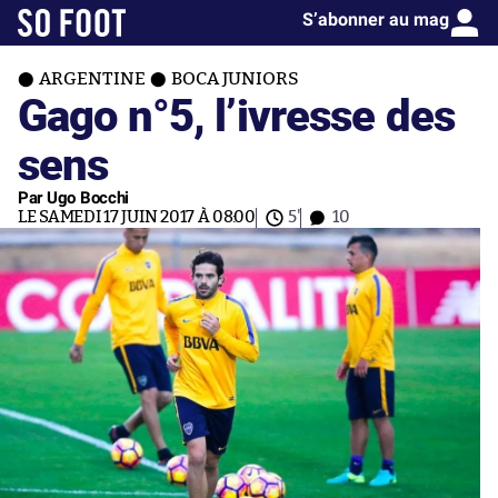
S’abonner au mag
ARGENTINE
BOCA JUNIORS
Gago n°5, l’ivresse des
sens
Par Ugo Bocchi
LE SAMEDI 17 JUIN 2017 À 08:00
5'
10