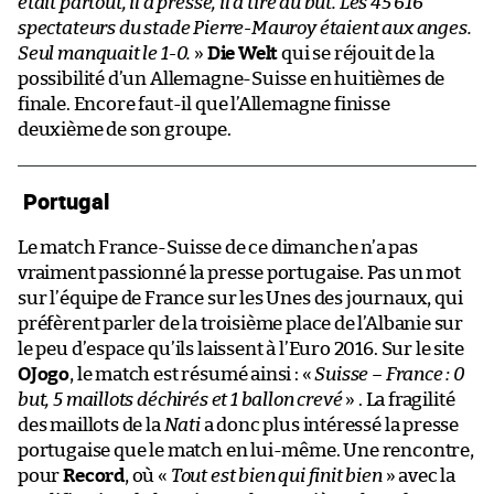
était partout, il a pressé, il a tiré au but. Les 45 616
spectateurs du stade Pierre-Mauroy étaient aux anges.
Seul manquait le 1-0.
»
Die Welt
qui se réjouit de la
possibilité d’un Allemagne-Suisse en huitièmes de
finale. Encore faut-il que l’Allemagne finisse
deuxième de son groupe.
Portugal
Le match France-Suisse de ce dimanche n’a pas
vraiment passionné la presse portugaise. Pas un mot
sur l’équipe de France sur les Unes des journaux, qui
préfèrent parler de la troisième place de l’Albanie sur
le peu d’espace qu’ils laissent à l’Euro 2016. Sur le site
OJogo
, le match est résumé ainsi : «
Suisse – France : 0
but, 5 maillots déchirés et 1 ballon crevé
» . La fragilité
des maillots de la
Nati
a donc plus intéressé la presse
portugaise que le match en lui-même. Une rencontre,
pour
Record
, où «
Tout est bien qui finit bien
» avec la