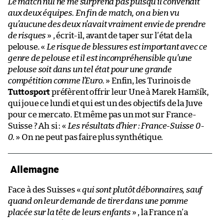
Le match nul ne me surprend pas puisqu’il convenait
aux deux équipes. En fin de match, on a bien vu
qu’aucune des deux n’avait vraiment envie de prendre
de risques
» , écrit-il, avant de taper sur l’état de la
pelouse. «
Le risque de blessures est important avec ce
genre de pelouse et il est incompréhensible qu’une
pelouse soit dans un tel état pour une grande
compétition comme l’Euro.
» Enfin, les Turinois de
Tuttosport
préfèrent offrir leur Une à Marek Hamšík,
qui joue ce lundi et qui est un des objectifs de la Juve
pour ce mercato. Et même pas un mot sur France-
Suisse ? Ah si : «
Les résultats d’hier : France-Suisse 0-
0.
» On ne peut pas faire plus synthétique.
Allemagne
Face à des Suisses «
qui sont plutôt débonnaires, sauf
quand on leur demande de tirer dans une pomme
placée sur la tête de leurs enfants
» , la France n’a