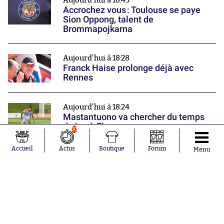
Aujourd'hui à 18:45
Accrochez vous : Toulouse se paye
Sion Oppong, talent de
Brommapojkarna
Aujourd'hui à 18:28
Franck Haise prolonge déjà avec
Rennes
Aujourd'hui à 18:24
Mastantuono va chercher du temps
de jeu à Florence
10
Nos partenaires
Accueil
Actus
Boutique
Forum
Menu