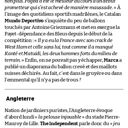
non plus. Pogba a été le meilleur au cours d’un début
prometteur qui s’est achevé de manière maussade.
» À
l’image des quotidiens sportifs madrilènes, le Catalan
Mundo Deportivo
s’inquiète du peu de ballons
touchés par Antoine Griezmann et met en exergue la
Payet-dépendance des Bleus depuis le début de la
compétition : «
Il y a eu la France avec son crack de
West Ham et celle sans lui, tout comme il a manqué
Kanté et Matuidi, les deux hommes forts du milieu de
terrain.
» Enfin, on ne pouvait pas y échapper,
Marca
a
publié un diaporama du ballon crevé et des maillots
suisses déchirés. Au fait, c’est dans le gruyère ou dans
l’emmental qu’il n’y a pas de trous ?
Angleterre
Nation de jardiniers puristes, l’Angleterre évoque
d’abord lundi «
la pelouse injouable
» du stade Pierre-
Mauroy de Lille.
The Independent
parle donc du «
jeu