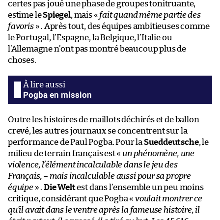
certes pas joué une phase de groupes tonitruante,
estime le
Spiegel
, mais «
fait quand même partie des
favoris
» . Après tout, des équipes ambitieuses comme
le Portugal, l’Espagne, la Belgique, l’Italie ou
l’Allemagne n’ont pas montré beaucoup plus de
choses.
Pogba en mission
Outre les histoires de maillots déchirés et de ballon
crevé, les autres journaux se concentrent sur la
performance de Paul Pogba. Pour la
Sueddeutsche
, le
milieu de terrain français est «
un phénomène, une
violence, l’élément incalculable dans le jeu des
Français, – mais incalculable aussi pour sa propre
équipe
» .
Die Welt
est dans l’ensemble un peu moins
critique, considérant que Pogba «
voulait montrer ce
qu’il avait dans le ventre après la fameuse histoire, il