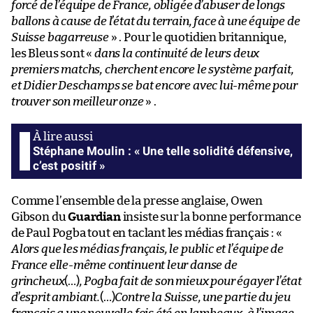
forcé de l’équipe de France, obligée d’abuser de longs
ballons à cause de l’état du terrain, face à une équipe de
Suisse bagarreuse
» . Pour le quotidien britannique,
les Bleus sont «
dans la continuité de leurs deux
premiers matchs, cherchent encore le système parfait,
et Didier Deschamps se bat encore avec lui-même pour
trouver son meilleur onze
» .
Stéphane Moulin : « Une telle solidité défensive,
c’est positif »
Comme l’ensemble de la presse anglaise, Owen
Gibson du
Guardian
insiste sur la bonne performance
de Paul Pogba tout en taclant les médias français : «
Alors que les médias français, le public et l’équipe de
France elle-même continuent leur danse de
grincheux
(…)
, Pogba fait de son mieux pour égayer l’état
d’esprit ambiant.
(…)
Contre la Suisse, une partie du jeu