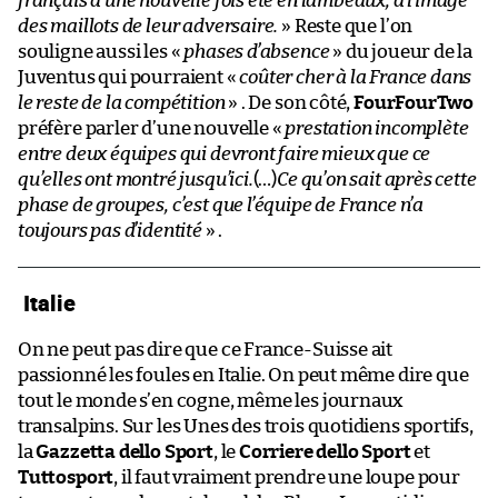
français a une nouvelle fois été en lambeaux, à l’image
des maillots de leur adversaire.
» Reste que l’on
souligne aussi les «
phases d’absence
» du joueur de la
Juventus qui pourraient «
coûter cher à la France dans
le reste de la compétition
» . De son côté,
FourFourTwo
préfère parler d’une nouvelle «
prestation incomplète
entre deux équipes qui devront faire mieux que ce
qu’elles ont montré jusqu’ici.
(…)
Ce qu’on sait après cette
phase de groupes, c’est que l’équipe de France n’a
toujours pas d’identité
» .
Italie
On ne peut pas dire que ce France-Suisse ait
passionné les foules en Italie. On peut même dire que
tout le monde s’en cogne, même les journaux
transalpins. Sur les Unes des trois quotidiens sportifs,
la
Gazzetta dello Sport
, le
Corriere dello Sport
et
Tuttosport
, il faut vraiment prendre une loupe pour