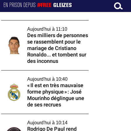
EN PRISON DEPUIS
#FREE
GLEIZES
Aujourd'hui à 11:10
Des milliers de personnes
se rassemblent pour le
mariage de Cristiano
Ronaldo... et tombent sur
des inconnus
Aujourd'hui à 10:40
« Il est en très mauvaise
forme physique » : José
Mourinho déglingue une
de ses recrues
Aujourd'hui à 10:14
Rodrigo De Paul rend