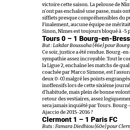
victoire cette saison. La pelouse de N
n’ont pas enchaîné une passe, mais on
sifflets presque compréhensibles du p
Finalement, aucune équipe ne méritait 
Sinon, Nîmes est toujours bloqué à -5 p
Tours 0 – 1 Bourg-en-Bres
But : Lakdar Boussaha (46e) pour Bour
Ce soir, justice a été rendue. Bourg-
sympathie assez incroyable. Tout le con
la Ligue 2, enchaîne les matchs de qual
coachée par Marco Simone, est l’assura
deux 0-0) malgré les points engrangés.
inoffensifs lors de cette sixième jour
d’habitude, mais plein de bonne volonté
retour des vestiaires, assez logiqueme
sera jamais inquiété par Tours. Bourg-e
Ajaccio de 2015-2016 ?
Clermont 1 – 1 Paris FC
Buts : Famara Diedhiou (60e) pour Clerm