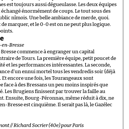
îmes est toujours aussi dégueulasse. Les deux équipes
t échangé énormément de coups. Le tout sous des
ublic nîmois. Une belle ambiance de merde, quoi.
de marquer, et le 0-0 est on ne peut plus logique.
oints.
se
g-en-Bresse
en-Bresse commence à engranger un capital
traire de Tours. La première équipe, petit poucet de
ité et les performances intéressantes. La seconde,
nce d’un ennui mortel tous les vendredis soir (déjà
 Et encore une fois, les Tourangeaux sont
née face à des Bressans un peu moins inspirés que
. Les Brugiens finissent par trouver la faille au
nt. Ensuite, Bourg-Péronnas, même réduit à dix, ne
n-Bresse est cinquième. Il serait pas là, le Gazélec
ont // Richard Socrier (40e) pour Paris