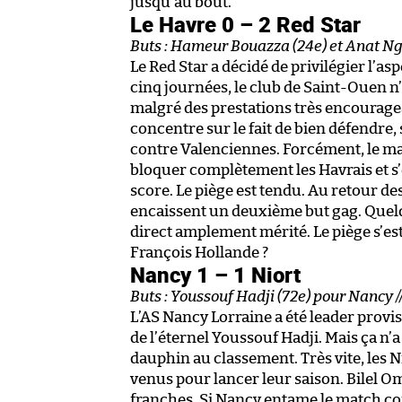
jusqu’au bout.
Le Havre 0 – 2 Red Star
Buts : Hameur Bouazza (24e) et Anat Ng
Le Red Star a décidé de privilégier l’a
cinq journées, le club de Saint-Ouen n’
malgré des prestations très encourageant
concentre sur le fait de bien défendre
contre Valenciennes. Forcément, le mat
bloquer complètement les Havrais et s’
score. Le piège est tendu. Au retour des 
encaissent un deuxième but gag. Quel
direct amplement mérité. Le piège s’est 
François Hollande ?
Nancy 1 – 1 Niort
Buts : Youssouf Hadji (72e) pour Nancy 
L’AS Nancy Lorraine a été leader provi
de l’éternel Youssouf Hadji. Mais ça n’a
dauphin au classement. Très vite, les 
venus pour lancer leur saison. Bilel O
franches. Si Nancy entame le match c