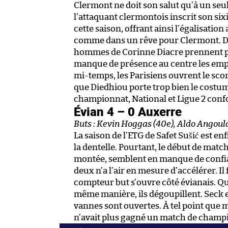
Clermont ne doit son salut qu’à un seu
l’attaquant clermontois inscrit son six
cette saison, offrant ainsi l’égalisat
comme dans un rêve pour Clermont. Da
hommes de Corinne Diacre prennent peu 
manque de présence au centre les empê
mi-temps, les Parisiens ouvrent le score
que Diedhiou porte trop bien le costum
championnat, National et Ligue 2 confo
Évian 4 – 0 Auxerre
Buts : Kevin Hoggas (40e), Aldo Angoula
La saison de l’ETG de Safet Sušić est en
la dentelle. Pourtant, le début de matc
montée, semblent en manque de confia
deux n’a l’air en mesure d’accélérer. Il
compteur but s’ouvre côté évianais. Qu
même manière, ils dégoupillent. Seck es
vannes sont ouvertes. À tel point que 
n’avait plus gagné un match de champi