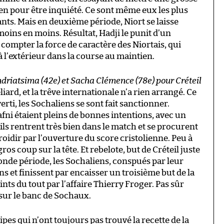
ien pour être inquiété. Ce sont même eux les plus
nts. Mais en deuxième période, Niort se laisse
oins en moins. Résultat, Hadji le punit d’un
compter la force de caractère des Niortais, qui
l’extérieur dans la course au maintien.
Andriatsima (42e) et Sacha Clémence (78e) pour Créteil
rd, et la trêve internationale n’a rien arrangé. Ce
rti, les Sochaliens se sont fait sanctionner.
ni étaient pleins de bonnes intentions, avec un
, ils rentrent très bien dans le match et se procurent
froidir par l’ouverture du score cristolienne. Peu à
ros coup sur la tête. Et rebelote, but de Créteil juste
onde période, les Sochaliens, conspués par leur
s et finissent par encaisser un troisième but de la
ints du tout par l’affaire Thierry Froger. Pas sûr
 sur le banc de Sochaux.
pes qui n’ont toujours pas trouvé la recette de la