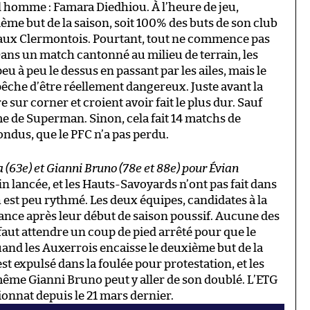
l homme : Famara Diedhiou. À l’heure de jeu,
ième but de la saison, soit 100% des buts de son club
ion aux Clermontois. Pourtant, tout ne commence pas
ns un match cantonné au milieu de terrain, les
à peu le dessus en passant par les ailes, mais le
che d’être réellement dangereux. Juste avant la
 sur corner et croient avoir fait le plus dur. Sauf
e de Superman. Sinon, cela fait 14 matchs de
ndus, que le PFC n’a pas perdu.
 (63e) et Gianni Bruno (78e et 88e) pour Évian
fin lancée, et les Hauts-Savoyards n’ont pas fait dans
h est peu rythmé. Les deux équipes, candidates à la
nce après leur début de saison poussif. Aucune des
 faut attendre un coup de pied arrêté pour que le
and les Auxerrois encaisse le deuxième but de la
t expulsé dans la foulée pour protestation, et les
même Gianni Bruno peut y aller de son doublé. L’ETG
onnat depuis le 21 mars dernier.