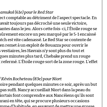
amukol (61e) pour le Red Star
spect comptable au détriment de l’aspect spectacle. En
avait toujours pas décroché une seule victoire,
es dans le jeu. Alors cette fois-ci, l’Étoile rouge se
, sûrement encore un peu marqué par le 5-1 encaissé
ch est vite cadenassé. Le Red Star se contente de
en remet à un exploit de Bouazza pour ouvrir le
vestiaires, les Havrais n’y sont plus du tout et
ques minutes plus tard, Chebake prend un rouge
refermé. L’Étoile rouge sort de la zone rouge. L’effet
// Kévin Rocheteau (83e) pour Niort
soire pendant quelques minutes ce soir, après un but
 pas suffi. Nancy accueillait Niort dans la peau du
Niortais font comprendre aux Nancéiens qu’ils sont
mrani en tête, qui se procure plusieurs occasions
omme d’habitude, en essayant de mettre une grosse