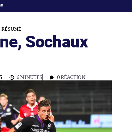
ne
RÉSUMÉ
nne, Sochaux
5
6 MINUTES
0
RÉACTION