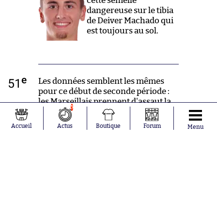
cette semelle
dangereuse sur le tibia
de Deiver Machado qui
est toujours au sol.
e
51
Les données semblent les mêmes
pour ce début de seconde période :
les Marseillais prennent d'assaut la
5
surface lensoise, pendant que les
Artois défendent solidement afin de
Accueil
Actus
Boutique
Forum
Menu
tenter de prendre à revers les
Olympiens sur contre-attaque.
e
46
🔀 Mason Greenwood
n'évitera pas le port du
flocage "Wo=Man". Il
remplace Amar Dedić