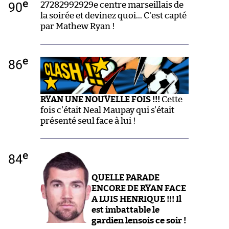
e
90
27282992929e centre marseillais de
la soirée et devinez quoi... C'est capté
par Mathew Ryan !
e
86
RYAN UNE NOUVELLE FOIS !!!
Cette
fois c'était Neal Maupay qui s'était
présenté seul face à lui !
e
84
QUELLE PARADE
ENCORE DE RYAN FACE
A LUIS HENRIQUE !!! Il
est imbattable le
gardien lensois ce soir !