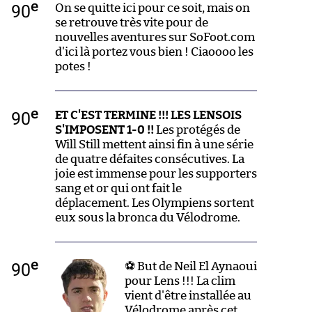
e
90
On se quitte ici pour ce soit, mais on
se retrouve très vite pour de
nouvelles aventures sur SoFoot.com
d'ici là portez vous bien ! Ciaoooo les
potes !
e
90
ET C'EST TERMINE !!! LES LENSOIS
S'IMPOSENT 1-0 !!
Les protégés de
Will Still mettent ainsi fin à une série
de quatre défaites consécutives. La
joie est immense pour les supporters
sang et or qui ont fait le
déplacement. Les Olympiens sortent
eux sous la bronca du Vélodrome.
e
90
⚽ But de Neil El Aynaoui
pour Lens !!! La clim
vient d'être installée au
Vélodrome après cet