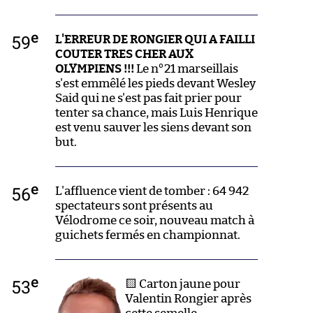
e
59
L'ERREUR DE RONGIER QUI A FAILLI
COUTER TRES CHER AUX
OLYMPIENS !!!
Le n°21 marseillais
s'est emmêlé les pieds devant Wesley
Said qui ne s'est pas fait prier pour
tenter sa chance, mais Luis Henrique
est venu sauver les siens devant son
but.
e
56
L'affluence vient de tomber : 64 942
spectateurs sont présents au
Vélodrome ce soir, nouveau match à
guichets fermés en championnat.
e
53
🟨 Carton jaune pour
Valentin Rongier après