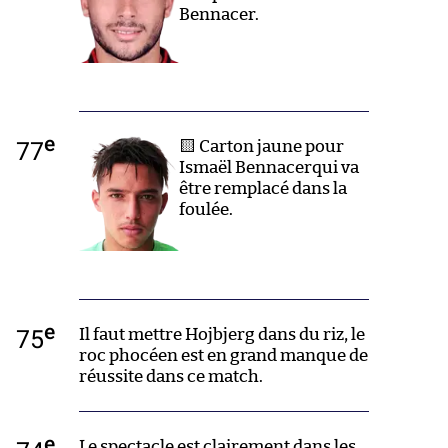
Bennacer.
e
77
🟨 Carton jaune pour
Ismaël Bennacerqui va
être remplacé dans la
foulée.
e
75
Il faut mettre Hojbjerg dans du riz, le
roc phocéen est en grand manque de
réussite dans ce match.
e
Le spectacle est clairement dans les