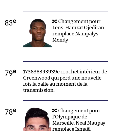
e
83
🔀 Changement pour
Lens. Hamzat Ojediran
remplace Nampalys
Mendy
e
79
173838393939e crochet intérieur de
Greenwood qui perd une nouvelle
fois la balle au moment de la
transmission.
e
78
🔀 Changement pour
l'Olympique de
Marseille. Neal Maupay
remplace Ismaël