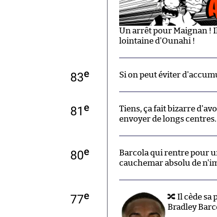
Un arrêt pour Maignan ! Il
lointaine d'Ounahi !
e
83
Si on peut éviter d'accumu
e
81
Tiens, ça fait bizarre d'av
envoyer de longs centres. 
e
80
Barcola qui rentre pour u
cauchemar absolu de n'imp
e
77
🔀 Il cède sa
Bradley Barc