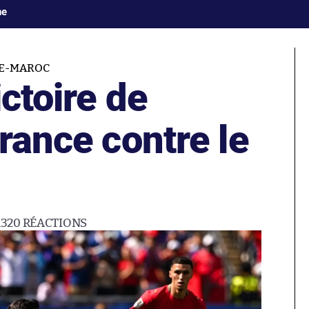
ne
E-MAROC
ictoire de
France contre le
1320
RÉACTIONS