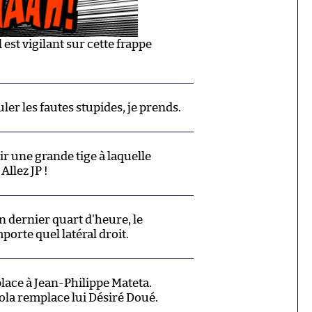
 est vigilant sur cette frappe
ler les fautes stupides, je prends.
oir une grande tige à laquelle
Allez JP !
n dernier quart d'heure, le
orte quel latéral droit.
 place à Jean-Philippe Mateta.
ola remplace lui Désiré Doué.