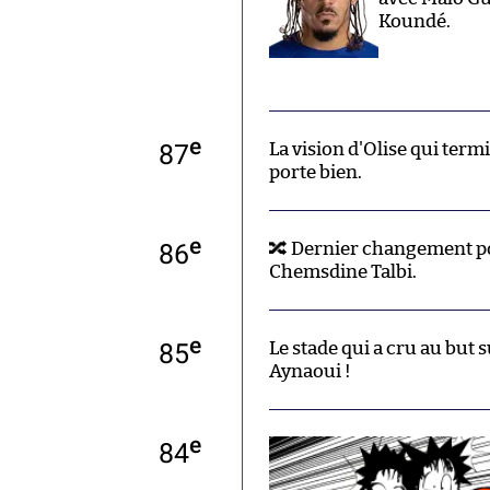
Koundé.
e
87
La vision d'Olise qui ter
porte bien.
e
86
🔀 Dernier changement p
Chemsdine Talbi.
e
85
Le stade qui a cru au but 
Aynaoui !
e
84