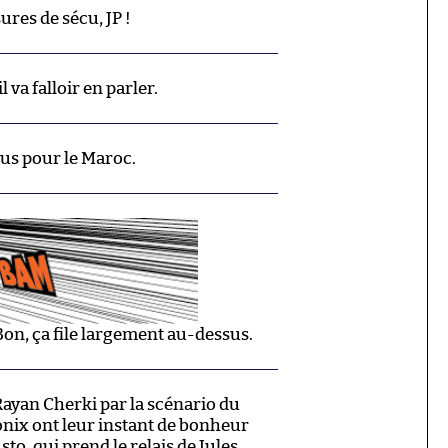
ures de sécu, JP !
 va falloir en parler.
lus pour le Maroc.
Bon, ça file largement au-dessus.
Rayan Cherki par la scénario du
onix ont leur instant de bonheur
to, qui prend le relais de Jules