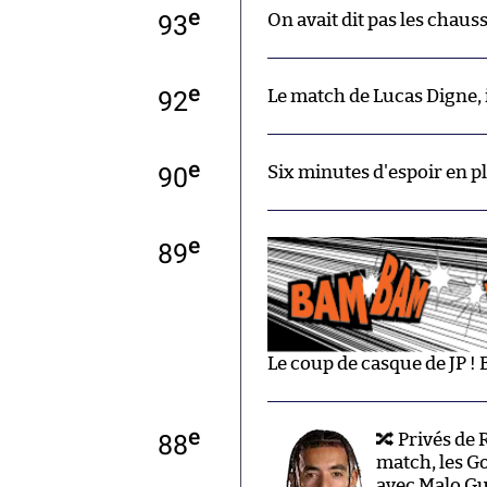
e
93
On avait dit pas les chauss
e
92
Le match de Lucas Digne, il
e
90
Six minutes d'espoir en p
e
89
Le coup de casque de JP ! 
e
88
🔀 Privés de 
match, les G
avec Malo Gus