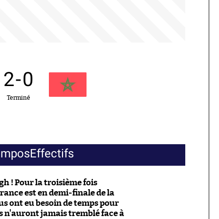
2
-
0
Terminé
ompos
Effectifs
h ! Pour la troisième fois
France est en demi-finale de la
us ont eu besoin de temps pour
ils n'auront jamais tremblé face à