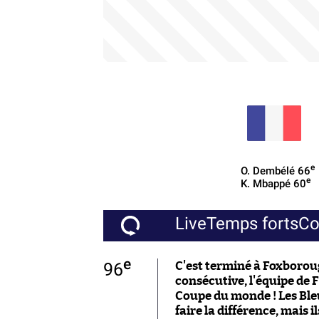
e
O. Dembélé
66
e
K. Mbappé
60
Live
Temps forts
C
e
96
C'est terminé à Foxboroug
consécutive, l'équipe de 
Coupe du monde ! Les Ble
faire la différence, mais 