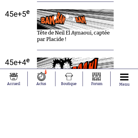
e
45e+5
Tête de Neil El Aynaoui, captée
par Placide !
e
45e+4
7
OHHHH !
Accueil
Actus
Boutique
Forum
Menu
Diaz est à deux doigts de
permettre aux Marocains de
prendre les commandes de la
partie mais la frappe du
Madrilène n'est pas cadrée.