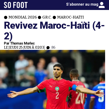
S’abonner au mag
MONDIAL 2026
GR.C.
MAROC-HAÏTI
Revivez Maroc-Haïti (4-
2)
Par Thomas Morlec
LE JEUDI 25 JUIN À 02:03
86