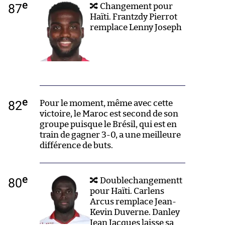
e
87
🔀 Changement pour
Haïti. Frantzdy Pierrot
remplace Lenny Joseph
e
82
Pour le moment, même avec cette
victoire, le Maroc est second de son
groupe puisque le Brésil, qui est en
train de gagner 3-0, a une meilleure
différence de buts.
e
80
🔀 Doublechangementt
pour Haïti. Carlens
Arcus remplace Jean-
Kevin Duverne. Danley
Jean Jacques laisse sa