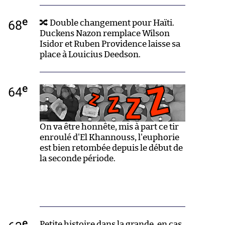
e
68
🔀 Double changement pour Haïti.
Duckens Nazon remplace Wilson
Isidor et Ruben Providence laisse sa
place à Louicius Deedson.
e
64
On va être honnête, mis à part ce tir
enroulé d'El Khannouss, l'euphorie
est bien retombée depuis le début de
la seconde période.
e
Petite histoire dans la grande, en cas