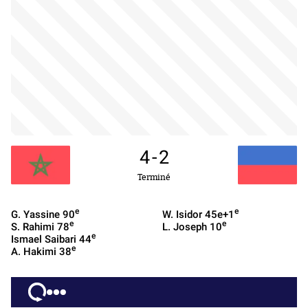
4
-
2
Terminé
e
e
G. Yassine
90
W. Isidor
45e+1
e
e
S. Rahimi
78
L. Joseph
10
e
Ismael Saibari
44
e
A. Hakimi
38