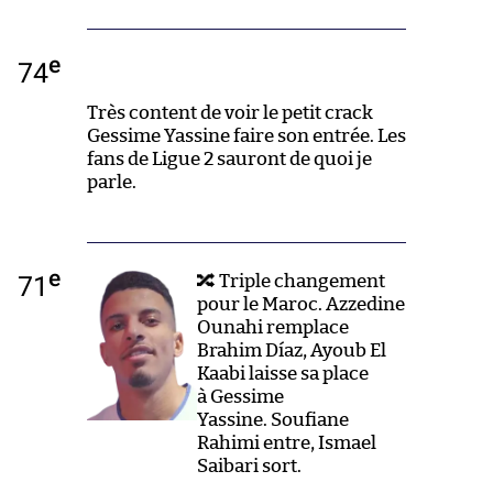
e
74
Très content de voir le petit crack
Gessime Yassine faire son entrée. Les
fans de Ligue 2 sauront de quoi je
parle.
e
71
🔀 Triple changement
pour le Maroc. Azzedine
Ounahi remplace
Brahim Díaz, Ayoub El
Kaabi laisse sa place
à Gessime
Yassine. Soufiane
Rahimi entre, Ismael
Saibari sort.