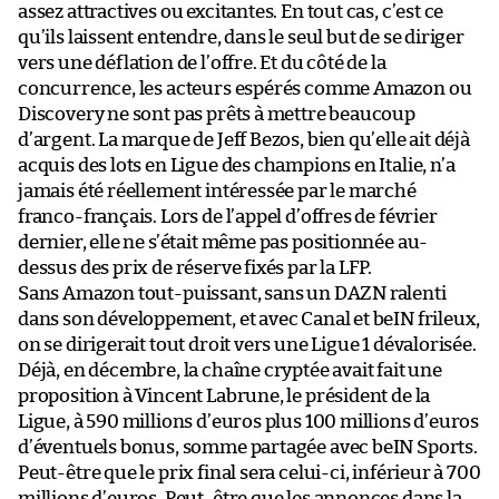
assez attractives ou excitantes. En tout cas, c’est ce
qu’ils laissent entendre, dans le seul but de se diriger
vers une déflation de l’offre. Et du côté de la
concurrence, les acteurs espérés comme Amazon ou
Discovery ne sont pas prêts à mettre beaucoup
d’argent. La marque de Jeff Bezos, bien qu’elle ait déjà
acquis des lots en Ligue des champions en Italie, n’a
jamais été réellement intéressée par le marché
franco-français. Lors de l’appel d’offres de février
dernier, elle ne s’était même pas positionnée au-
dessus des prix de réserve fixés par la LFP.
Sans Amazon tout-puissant, sans un DAZN ralenti
dans son développement, et avec Canal et beIN frileux,
on se dirigerait tout droit vers une Ligue 1 dévalorisée.
Déjà, en décembre, la chaîne cryptée avait fait une
proposition à Vincent Labrune, le président de la
Ligue, à 590 millions d’euros plus 100 millions d’euros
d’éventuels bonus, somme partagée avec beIN Sports.
Peut-être que le prix final sera celui-ci, inférieur à 700
millions d’euros. Peut-être que les annonces dans la