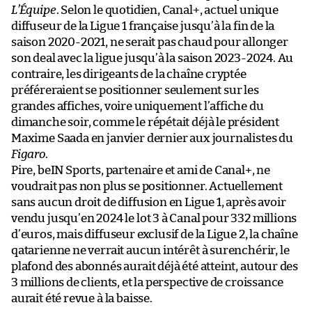
L’Équipe
. Selon le quotidien, Canal+, actuel unique
diffuseur de la Ligue 1 française jusqu’à la fin de la
saison 2020-2021, ne serait pas chaud pour allonger
son deal avec la ligue jusqu’à la saison 2023-2024. Au
contraire, les dirigeants de la chaîne cryptée
préféreraient se positionner seulement sur les
grandes affiches, voire uniquement l’affiche du
dimanche soir, comme le répétait déjà le président
Maxime Saada en janvier dernier aux journalistes du
Figaro
.
Pire, beIN Sports, partenaire et ami de Canal+, ne
voudrait pas non plus se positionner. Actuellement
sans aucun droit de diffusion en Ligue 1, après avoir
vendu jusqu’en 2024 le lot 3 à Canal pour 332 millions
d’euros, mais diffuseur exclusif de la Ligue 2, la chaîne
qatarienne ne verrait aucun intérêt à surenchérir, le
plafond des abonnés aurait déjà été atteint, autour des
3 millions de clients, et la perspective de croissance
aurait été revue à la baisse.