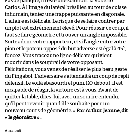
Pas de panique, il reste une solution : la Roberto
Carlos. À l’image du latéral brésilien au tour de cuisse
inhumain, tentez une frappe puissante en diagonale.
L’affaire est délicate. Le risque de se faire contrer par
un plot est extrêmement élevé. Pour réussir ce coup, il
faut se faire géomètre et trouver un angle impossible.
Sortez donc votre rapporteur, et si l’angle entre votre
pion et le poteau opposé du but adverse est égal à 45°,
foncez. Vous tracez une ligne délicate qui vient
mourir dans le soupirail de votre opposant.
Félicitations, vous venez de réaliser le plus beau geste
du Fingabol. L’adversaire s’attendait à un coup de repli
défensif. Le voilà abasourdi et puni. KO debout, il est
incapable de réagir, la victoire est à vous. Avant de
quitter la table, dites-lui, avec un sourire entendu,
qu’il peut revenir quand il le souhaite pour un
nouveau cours de géométrie. »
Par Arthur Jeanne, dit
« le géomètre » .
Au ralenti