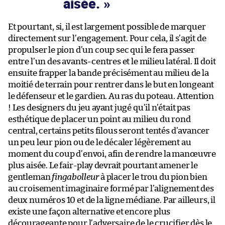
aisée.
Et pourtant, si, il est largement possible de marquer
directement sur l’engagement. Pour cela, il s’agit de
propulser le pion d’un coup sec qui le fera passer
entre l’un des avants-centres et le milieu latéral. Il doit
ensuite frapper la bande précisément au milieu de la
moitié de terrain pour rentrer dans le but en longeant
le défenseur et le gardien. Au ras du poteau. Attention
! Les designers du jeu ayant jugé qu’il n’était pas
esthétique de placer un point au milieu du rond
central, certains petits filous seront tentés d’avancer
un peu leur pion ou de le décaler légèrement au
moment du coup d’envoi, afin de rendre la manœuvre
plus aisée. Le fair-play devrait pourtant amener le
gentleman
fingabolleur
à placer le trou du pion bien
au croisement imaginaire formé par l’alignement des
deux numéros 10 et de la ligne médiane. Par ailleurs, il
existe une façon alternative et encore plus
décourageante pour l’adversaire de le crucifier dès le