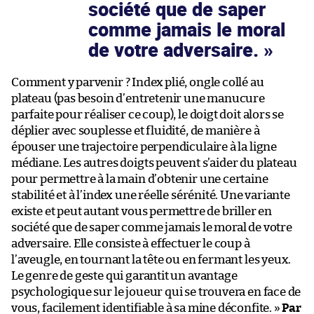
société que de saper
comme jamais le moral
de votre adversaire.
Comment y parvenir ? Index plié, ongle collé au
plateau (pas besoin d’entretenir une manucure
parfaite pour réaliser ce coup), le doigt doit alors se
déplier avec souplesse et fluidité, de manière à
épouser une trajectoire perpendiculaire à la ligne
médiane. Les autres doigts peuvent s’aider du plateau
pour permettre à la main d’obtenir une certaine
stabilité et à l’index une réelle sérénité. Une variante
existe et peut autant vous permettre de briller en
société que de saper comme jamais le moral de votre
adversaire. Elle consiste à effectuer le coup à
l’aveugle, en tournant la tête ou en fermant les yeux.
Le genre de geste qui garantit un avantage
psychologique sur le joueur qui se trouvera en face de
vous, facilement identifiable à sa mine déconfite. »
Par