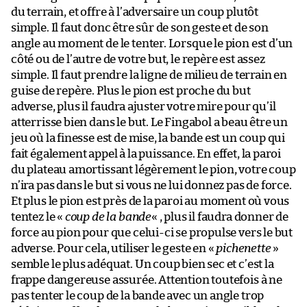
du terrain, et offre à l’adversaire un coup plutôt
simple. Il faut donc être sûr de son geste et de son
angle au moment de le tenter. Lorsque le pion est d’un
côté ou de l’autre de votre but, le repère est assez
simple. Il faut prendre la ligne de milieu de terrain en
guise de repère. Plus le pion est proche du but
adverse, plus il faudra ajuster votre mire pour qu’il
atterrisse bien dans le but. Le Fingabol a beau être un
jeu où la finesse est de mise, la bande est un coup qui
fait également appel à la puissance. En effet, la paroi
du plateau amortissant légèrement le pion, votre coup
n’ira pas dans le but si vous ne lui donnez pas de force.
Et plus le pion est près de la paroi au moment où vous
tentez le «
coup de la bande
« , plus il faudra donner de
force au pion pour que celui-ci se propulse vers le but
adverse. Pour cela, utiliser le geste en «
pichenette
»
semble le plus adéquat. Un coup bien sec et c’est la
frappe dangereuse assurée. Attention toutefois à ne
pas tenter le coup de la bande avec un angle trop