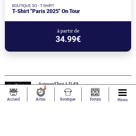
BOUTIQUE SO - T-SHIRT
T-Shirt "Paris 2025" On Tour
à partir de
34.99€
Aujourd'hui à 11:49
9
Le PSG enregistre quatre retours de
marque
Accueil
Actus
Boutique
Forum
Menu
Aujourd'hui à 11:27
Luis Fernandez se paie Michel
Denisot