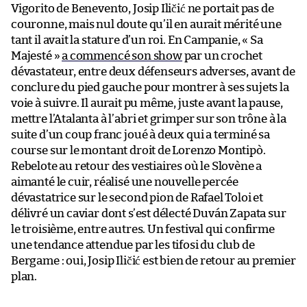
Vigorito de Benevento, Josip Iličić ne portait pas de
couronne, mais nul doute qu’il en aurait mérité une
tant il avait la stature d’un roi. En Campanie, « Sa
Majesté »
a commencé son show
par un crochet
dévastateur, entre deux défenseurs adverses, avant de
conclure du pied gauche pour montrer à ses sujets la
voie à suivre. Il aurait pu même, juste avant la pause,
mettre l’Atalanta à l’abri et grimper sur son trône à la
suite d’un coup franc joué à deux qui a terminé sa
course sur le montant droit de Lorenzo Montipò.
Rebelote au retour des vestiaires où le Slovène a
aimanté le cuir, réalisé une nouvelle percée
dévastatrice sur le second pion de Rafael Toloi et
délivré un caviar dont s’est délecté Duván Zapata sur
le troisième, entre autres. Un festival qui confirme
une tendance attendue par les tifosi du club de
Bergame : oui, Josip Iličić est bien de retour au premier
plan.