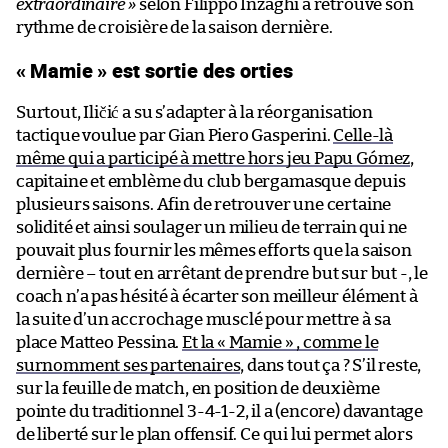
extraordinaire »
selon Filippo Inzaghi a retrouvé son
rythme de croisière de la saison dernière.
« Mamie » est sortie des orties
Surtout, Iličić a su s’adapter à la réorganisation
tactique voulue par Gian Piero Gasperini.
Celle-là
même qui a participé à mettre hors jeu Papu Gómez
,
capitaine et emblème du club bergamasque depuis
plusieurs saisons. Afin de retrouver une certaine
solidité et ainsi soulager un milieu de terrain qui ne
pouvait plus fournir les mêmes efforts que la saison
dernière – tout en arrêtant de prendre but sur but -, le
coach n’a pas hésité à écarter son meilleur élément à
la suite d’un accrochage musclé pour mettre à sa
place Matteo Pessina.
Et la « Mamie » , comme le
surnomment ses partenaires
, dans tout ça ? S’il reste,
sur la feuille de match, en position de deuxième
pointe du traditionnel 3-4-1-2, il a (encore) davantage
de liberté sur le plan offensif. Ce qui lui permet alors