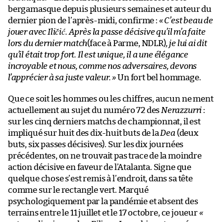
bergamasque depuis plusieurs semaines et auteur du
dernier pion de l’après-midi, confirme :
« C’est beau de
jouer avec Iličić. Après la passe décisive qu’il m’a faite
lors du dernier match
(face à Parme, NDLR)
, je lui ai dit
qu’il était trop fort. Il est unique, il a une élégance
incroyable et nous, comme nos adversaires, devons
l’apprécier à sa juste valeur. »
Un fort bel hommage.
Que ce soit les hommes ou les chiffres, aucun ne ment
actuellement au sujet du numéro 72 des
Nerazzurri
:
sur les cinq derniers matchs de championnat, il est
impliqué sur huit des dix-huit buts de la
Dea
(deux
buts, six passes décisives). Sur les dix journées
précédentes, on ne trouvait pas trace de la moindre
action décisive en faveur de l’Atalanta. Signe que
quelque chose s’est remis à l’endroit, dans sa tête
comme sur le rectangle vert. Marqué
psychologiquement par la pandémie et absent des
terrains entre le 11 juillet et le 17 octobre, ce joueur
«