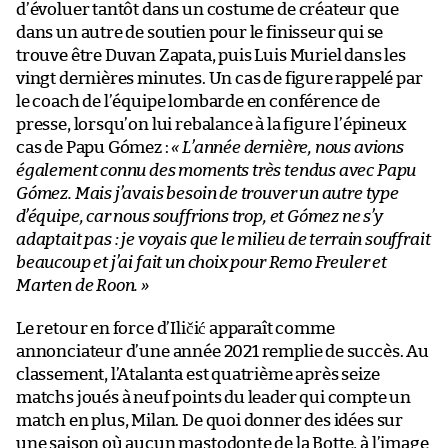
d’évoluer tantôt dans un costume de créateur que
dans un autre de soutien pour le finisseur qui se
trouve être Duvan Zapata, puis Luis Muriel dans les
vingt dernières minutes. Un cas de figure rappelé par
le coach de l’équipe lombarde en conférence de
presse, lorsqu’on lui rebalance à la figure l’épineux
cas de Papu Gómez :
« L’année dernière, nous avions
également connu des moments très tendus avec Papu
Gómez. Mais j’avais besoin de trouver un autre type
d’équipe, car nous souffrions trop, et Gómez ne s’y
adaptait pas : je voyais que le milieu de terrain souffrait
beaucoup et j’ai fait un choix pour Remo Freuler et
Marten de Roon. »
Le retour en force d’Iličić apparaît comme
annonciateur d’une année 2021 remplie de succès. Au
classement, l’Atalanta est quatrième après seize
matchs joués à neuf points du leader qui compte un
match en plus, Milan. De quoi donner des idées sur
une saison où aucun mastodonte de la Botte, à l’image