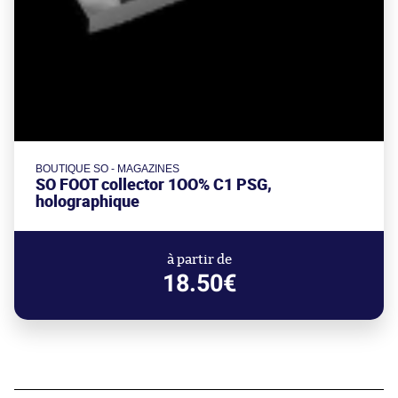
BOUTIQUE SO - MAGAZINES
SO FOOT collector 1OO% C1 PSG,
holographique
à partir de
18.50€