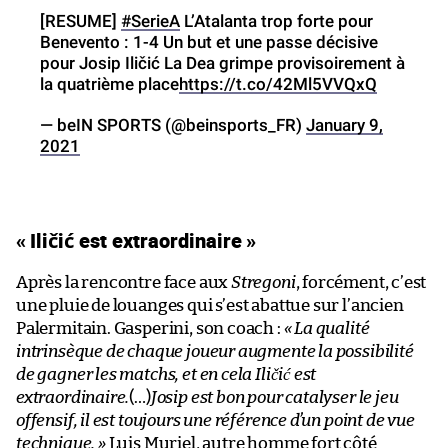
[RESUME]
#SerieA
L’Atalanta trop forte pour
Benevento : 1-4 Un but et une passe décisive
pour Josip Iličić La Dea grimpe provisoirement à
la quatrième place
https://t.co/42Ml5VVQxQ
— beIN SPORTS (@beinsports_FR)
January 9,
2021
« Iličić est extraordinaire »
Après la rencontre face aux
Stregoni
, forcément, c’est
une pluie de louanges qui s’est abattue sur l’ancien
Palermitain. Gasperini, son coach :
« La qualité
intrinsèque de chaque joueur augmente la possibilité
de gagner les matchs, et en cela Iličić est
extraordinaire.
(…)
Josip est bon pour catalyser le jeu
offensif, il est toujours une référence d’un point de vue
technique. »
Luis Muriel, autre homme fort côté