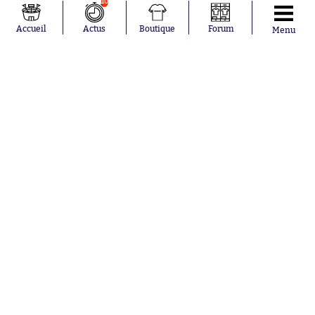
10
Accueil
Actus
Boutique
Forum
Menu
Abonnements
Contacts
La boutique SO PRESS
Mentions légales
Conditions générales d'utilisation
Publicité
Consentement RGPD
Recrutement
Joueurs en
Équipes en
tendance
tendance
Mohamed
Chelsea
Salah
Paris Saint-
Mykhailo
Germain
Mudryk
Bordeaux
Neymar
Olympique
Khalis Merah
lyonnais
Loïs Openda
FIFA
Moussa
Real Madrid
Niakhaté
RC Strasbourg