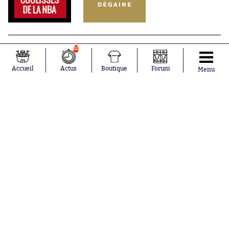
10
Accueil
Actus
Boutique
Forum
Menu
Abonnements
Contacts
La boutique SO PRESS
Mentions légales
Conditions générales d'utilisation
Publicité
Consentement RGPD
Recrutement
Joueurs en
Équipes en
tendance
tendance
Mohamed
Chelsea
Salah
Paris Saint-
Mykhailo
Germain
Mudryk
Bordeaux
Neymar
Olympique
Khalis Merah
lyonnais
Loïs Openda
FIFA