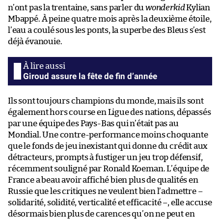
n’ont pas la trentaine, sans parler du
wonderkid
Kylian
Mbappé. À peine quatre mois après la deuxième étoile,
l’eau a coulé sous les ponts, la superbe des Bleus s’est
déjà évanouie.
Giroud assure la fête de fin d’année
Ils sont toujours champions du monde, mais ils sont
également hors course en Ligue des nations, dépassés
par une équipe des Pays-Bas qui n’était pas au
Mondial. Une contre-performance moins choquante
que le fonds de jeu inexistant qui donne du crédit aux
détracteurs, prompts à fustiger un jeu trop défensif,
récemment souligné par Ronald Koeman. L’équipe de
France a beau avoir affiché bien plus de qualités en
Russie que les critiques ne veulent bien l’admettre –
solidarité, solidité, verticalité et efficacité –, elle accuse
désormais bien plus de carences qu’on ne peut en