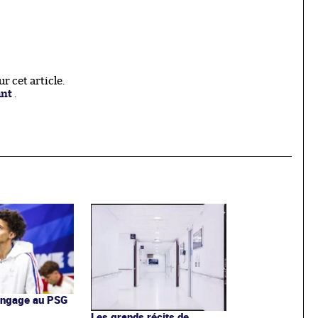
 cet article.
ant
.
'engage au PSG
Les grands récits de