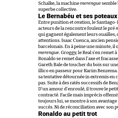
Schalke, la machine
merengue
semble b
superbe collective.
Le Bernabéu et ses poteaux
Entre punition et ovation, le Santiago
acteurs de la rencontre foulent le pré
m
qui gagnent également leurs ouailles, 
attentions. Isaac Cuenca, ancien pensio
barcelonais. En à peine une minute, il o
merengue
. Groggy, le Real s’en remet 
Ronaldo se remet dans l’axe et fracasse 
Gareth Bale de toucher du bois sur un
illico en passeur pour Karim Benzema. 
sa tentative détournée in extremis en 
pas. Suite à des ratés successifs de Ben
D’un amour d’enroulé, il trouve le petit
contracté. Facile mais imprécis offensi
toujours lui, se montre à son avantage 
succès. Ni de réconciliation avec son p
Ronaldo au petit trot