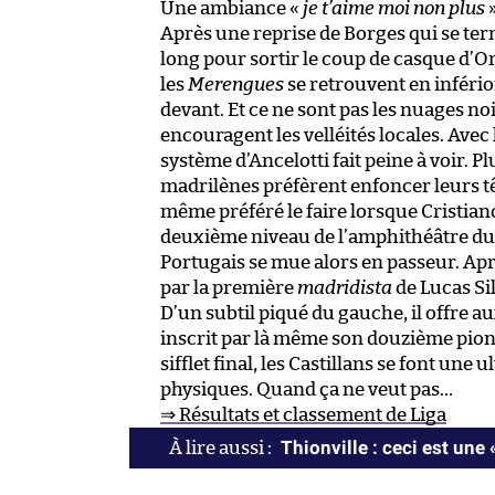
Une ambiance «
je t’aime moi non plus
»
Après une reprise de Borges qui se term
long pour sortir le coup de casque d’
les
Merengues
se retrouvent en inféri
devant. Et ce ne sont pas les nuages n
encouragent les velléités locales. Avec l
système d’Ancelotti fait peine à voir. Plu
madrilènes préfèrent enfoncer leurs têt
même préféré le faire lorsque Cristia
deuxième niveau de l’amphithéâtre du 
Portugais se mue alors en passeur. Ap
par la première
madridista
de Lucas Sil
D’un subtil piqué du gauche, il offre a
inscrit par là même son douzième pion
sifflet final, les Castillans se font un
physiques. Quand ça ne veut pas…
⇒ Résultats et classement de Liga
Thionville : ceci est une 