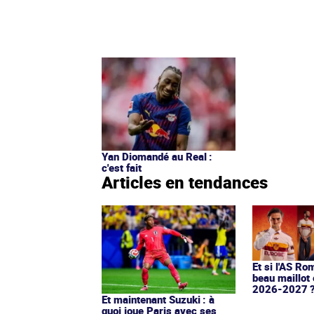
Yan Diomandé au Real :
c'est fait
Articles en tendances
Et si l'AS Ro
beau maillot 
2026-2027 
Et maintenant Suzuki : à
quoi joue Paris avec ses