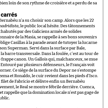
ien loin de son rythme de croisière et a perdu de sa
 carrés
-Bernabéu n’a su choisir son camp. Alors que les 22
adridista
, le public local hésite. Des tâtonnements
chahutés par des Galiciens armés de solides
nnaire de la Masia, se rappelle à ses bons souvenirs
blige Casillas à la parade avant de tutoyer la lucarne
à son Superman. Servi dans la surface par Bale,
la barre transversale. Dans la foulée, c’est au tour de
e frappe canon. Un Gallois qui, malchanceux, se mue
Entouré par plusieurs défenseurs, le Français voit
corner. Ce siège de la surface du Depor ne s’estompe
zema et Ronaldo, le cuir revient dans les pieds d’Isco.
 filet de Fabricio et délivre enfin un Bernabéu
vement, le Real se montre fébrile derrière. Cuenca,
et rappelle que la domination locale n’est pas gage de
ublic.