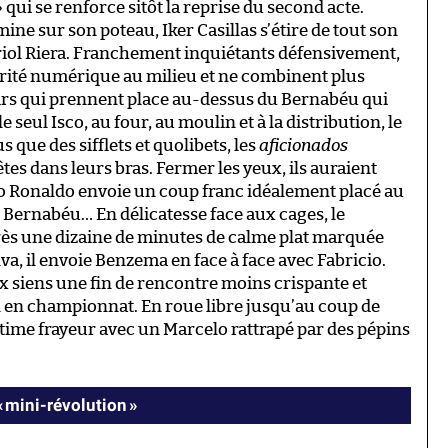
 qui se renforce sitôt la reprise du second acte.
ine sur son poteau, Iker Casillas s’étire de tout son
Oriol Riera. Franchement inquiétants défensivement,
orité numérique au milieu et ne combinent plus
oirs qui prennent place au-dessus du Bernabéu qui
e seul Isco, au four, au moulin et à la distribution, le
s que des sifflets et quolibets, les
aficionados
es dans leurs bras. Fermer les yeux, ils auraient
no Ronaldo envoie un coup franc idéalement placé au
Bernabéu… En délicatesse face aux cages, le
rès une dizaine de minutes de calme plat marquée
va, il envoie Benzema en face à face avec Fabricio.
ux siens une fin de rencontre moins crispante et
 en championnat. En roue libre jusqu’au coup de
e ultime frayeur avec un Marcelo rattrapé par des pépins
« mini-révolution »